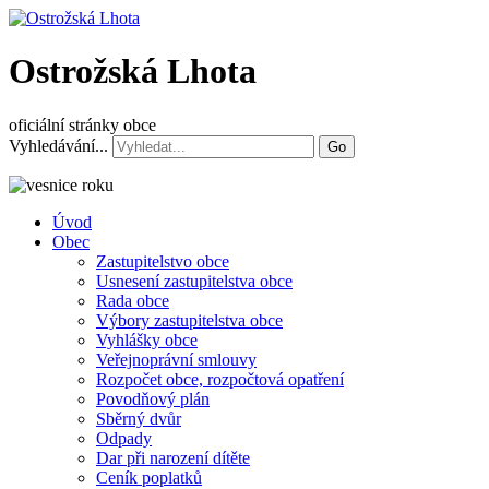
Ostrožská Lhota
oficiální stránky obce
Vyhledávání...
Go
Úvod
Obec
Zastupitelstvo obce
Usnesení zastupitelstva obce
Rada obce
Výbory zastupitelstva obce
Vyhlášky obce
Veřejnoprávní smlouvy
Rozpočet obce, rozpočtová opatření
Povodňový plán
Sběrný dvůr
Odpady
Dar při narození dítěte
Ceník poplatků