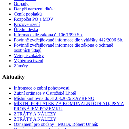
Odpady
Dar při narození dítěte
Ceník poplatků
Rozpočet PO a MOV
Krizové řízení
Úřední deska
Informace dle zákona č. 106/1999 Sb.
Povinně zveřejňované informace dle vyhlášky 442/2006 Sb.
Povinně zveřejňované informace dle zákona o ochraně
osobních údajů
Veřejné zakázky
Výběrová řízení
Záměry
Aktuality
Infromace o zubní pohotovosti
Zubní ordinace v Ostrožské Lhotě
Místní knihovna do 31.08.2026 ZAVŘENO
MÍSTNÍ POPLATEK ZA KOMUNÁLNÍ ODPAD, PSY A
PRONÁJEM POZEMKU
ZTRÁTY A NÁLEZY
ZTRÁTY A NÁLEZY
Oznámení pro občany - MUDr. Róbert Uhnák