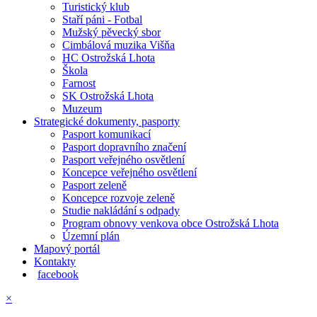
Turistický klub
Staří páni - Fotbal
Mužský pěvecký sbor
Cimbálová muzika Višňa
HC Ostrožská Lhota
Škola
Farnost
SK Ostrožská Lhota
Muzeum
Strategické dokumenty, pasporty
Pasport komunikací
Pasport dopravního značení
Pasport veřejného osvětlení
Koncepce veřejného osvětlení
Pasport zeleně
Koncepce rozvoje zeleně
Studie nakládání s odpady
Program obnovy venkova obce Ostrožská Lhota
Územní plán
Mapový portál
Kontakty
facebook
×