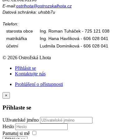
E-mail:
ostrlhota@ostrozskalhota.cz
Datová schránka: uhsbb7u
Telefon:
starosta obce
Ing. Roman Tuháček - 725 121 038
matrikářka
Ing. Hana Havlíková - 606 028 041
účetní
Ludmila Dominiková - 606 028 041
© 2026 Ostrožská Lhota
Přihlásit se
Kontaktujte nás
Prohlášení o přístupnosti
×
Přihlaste se
Uživatelské jméno
Heslo
Pamatuj si mě