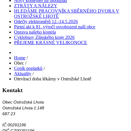
Nový kontejner na bioodpad
ZTRÁTY A NÁLEZY
HLEDÁME PRACOVNÍKA SBĚRNÉHO DVORA V
OSTROŽSKÉ LHOTĚ
Odečty elektroměrů 12.-14.5.2026
Pietní akt k 81. výročí osvobození naší obce
Oprava našeho kostela
Cyklobusy Zlínského kraje 2026
PŘEJEME KRÁSNÉ VELIKONOCE
Home
/
Obec
/
Ceník poplatků
/
Aktuality
/
Otevírací doba lékárny v Ostrožské Lhotě
Kontakt
Obec Ostrožská Lhota
Ostrožská Lhota č.148
687 23
IČ:00291196
DIČ:CZ00291196