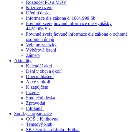
Rozpočet PO a MOV
Krizové řízení
Úřední deska
Informace dle zákona č. 106/1999 Sb.
Povinně zveřejňované informace dle vyhlášky
442/2006 Sb.
Povinně zveřejňované informace dle zákona o ochraně
osobních údajů
Veřejné zakázky
Výběrová řízení
Záměry
Aktuality
Kalendář akcí
Dění v obci a okolí
Obecní hlášení
Akce v okolí
K zapůjčení
Inzerce
Smuteční deska
Zpravodaj
Infokanál
Spolky a organizace
COŠ a Knihovna
Tenisový klub
SK Ostrožská Lhota - Fotbal