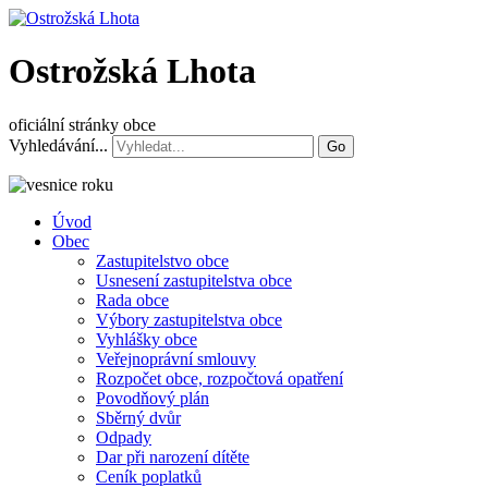
Ostrožská Lhota
oficiální stránky obce
Vyhledávání...
Go
Úvod
Obec
Zastupitelstvo obce
Usnesení zastupitelstva obce
Rada obce
Výbory zastupitelstva obce
Vyhlášky obce
Veřejnoprávní smlouvy
Rozpočet obce, rozpočtová opatření
Povodňový plán
Sběrný dvůr
Odpady
Dar při narození dítěte
Ceník poplatků