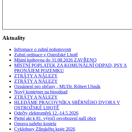
Aktuality
Infromace o zubní pohotovosti
Zubní ordinace v Ostrožské Lhotě
Místní knihovna do 31.08.2026 ZAVŘENO
MÍSTNÍ POPLATEK ZA KOMUNÁLNÍ ODPAD, PSY A
PRONÁJEM POZEMKU
ZTRÁTY A NÁLEZY
ZTRÁTY A NÁLEZY
Oznámení pro občany - MUDr. Róbert Uhnák
Nový kontejner na bioodpad
ZTRÁTY A NÁLEZY
HLEDÁME PRACOVNÍKA SBĚRNÉHO DVORA V
OSTROŽSKÉ LHOTĚ
Odečty elektroměrů 12.-14.5.2026
Pietní akt k 81. výročí osvobození naší obce
Oprava našeho kostela
Cyklobusy Zlínského kraje 2026