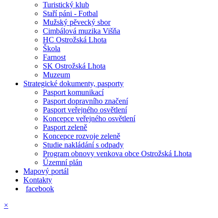
Turistický klub
Staří páni - Fotbal
Mužský pěvecký sbor
Cimbálová muzika Višňa
HC Ostrožská Lhota
Škola
Farnost
SK Ostrožská Lhota
Muzeum
Strategické dokumenty, pasporty
Pasport komunikací
Pasport dopravního značení
Pasport veřejného osvětlení
Koncepce veřejného osvětlení
Pasport zeleně
Koncepce rozvoje zeleně
Studie nakládání s odpady
Program obnovy venkova obce Ostrožská Lhota
Územní plán
Mapový portál
Kontakty
facebook
×