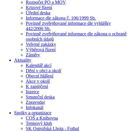
Rozpočet PO a MOV
Krizové řízení
Úřední deska
Informace dle zákona č. 106/1999 Sb.
Povinně zveřejňované informace dle vyhlášky
442/2006 Sb.
Povinně zveřejňované informace dle zákona o ochraně
osobních údajů
Veřejné zakázky
Výběrová řízení
Záměry
Aktuality
Kalendář akcí
Dění v obci a okolí
Obecní hlášení
Akce v okolí
K zapůjčení
Inzerce
Smuteční deska
Zpravodaj
Infokanál
Spolky a organizace
COŠ a Knihovna
Tenisový klub
SK Ostrožská Lhota - Fotbal