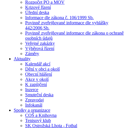
Rozpočet PO a MOV
Krizové řízení
Úřední deska
Informace dle zákona č. 106/1999 Sb.
Povinně zveřejňované informace dle vyhlášky
442/2006 Sb.
Povinně zveřejňované informace dle zákona o ochraně
osobních údajů
Veřejné zakázky
Výběrová řízení
Záměry
Aktuality
Kalendář akcí
Dění v obci a okolí
Obecní hlášení
Akce v okolí
K zapůjčení
Inzerce
Smuteční deska
Zpravodaj
Infokanál
Spolky a organizace
COŠ a Knihovna
Tenisový klub
SK Ostrožská Lhota - Fotbal