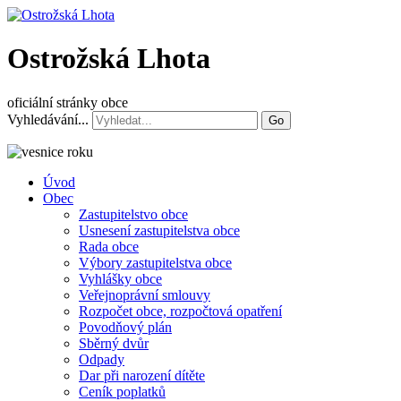
Ostrožská Lhota
oficiální stránky obce
Vyhledávání...
Go
Úvod
Obec
Zastupitelstvo obce
Usnesení zastupitelstva obce
Rada obce
Výbory zastupitelstva obce
Vyhlášky obce
Veřejnoprávní smlouvy
Rozpočet obce, rozpočtová opatření
Povodňový plán
Sběrný dvůr
Odpady
Dar při narození dítěte
Ceník poplatků