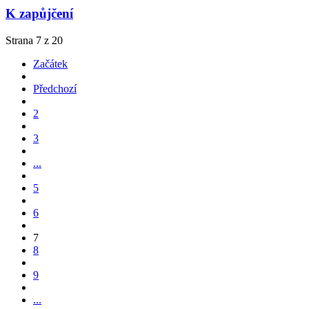
K zapůjčení
Strana 7 z 20
Začátek
Předchozí
2
3
...
5
6
7
8
9
...