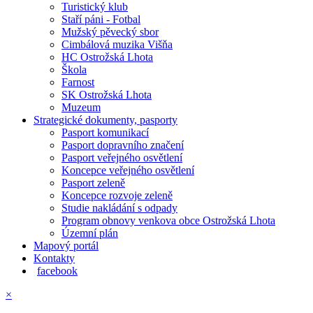
Turistický klub
Staří páni - Fotbal
Mužský pěvecký sbor
Cimbálová muzika Višňa
HC Ostrožská Lhota
Škola
Farnost
SK Ostrožská Lhota
Muzeum
Strategické dokumenty, pasporty
Pasport komunikací
Pasport dopravního značení
Pasport veřejného osvětlení
Koncepce veřejného osvětlení
Pasport zeleně
Koncepce rozvoje zeleně
Studie nakládání s odpady
Program obnovy venkova obce Ostrožská Lhota
Územní plán
Mapový portál
Kontakty
facebook
×