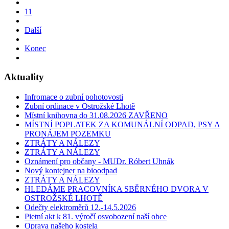
11
Další
Konec
Aktuality
Infromace o zubní pohotovosti
Zubní ordinace v Ostrožské Lhotě
Místní knihovna do 31.08.2026 ZAVŘENO
MÍSTNÍ POPLATEK ZA KOMUNÁLNÍ ODPAD, PSY A
PRONÁJEM POZEMKU
ZTRÁTY A NÁLEZY
ZTRÁTY A NÁLEZY
Oznámení pro občany - MUDr. Róbert Uhnák
Nový kontejner na bioodpad
ZTRÁTY A NÁLEZY
HLEDÁME PRACOVNÍKA SBĚRNÉHO DVORA V
OSTROŽSKÉ LHOTĚ
Odečty elektroměrů 12.-14.5.2026
Pietní akt k 81. výročí osvobození naší obce
Oprava našeho kostela