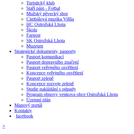
Turistický klub
Staří páni - Fotbal
Mužský pěvecký sbor
Cimbálová muzika Višňa
HC Ostrožská Lhota
Škola
Farnost
SK Ostrožská Lhota
Muzeum
Strategické dokumenty, pasporty
Pasport komunikací
Pasport dopravního značení
Pasport veřejného osvětlení
Koncepce veřejného osvětlení
Pasport zeleně
Koncepce rozvoje zeleně
Studie nakládání s odpady
Program obnovy venkova obce Ostrožská Lhota
Územní plán
Mapový portál
Kontakty
facebook
×