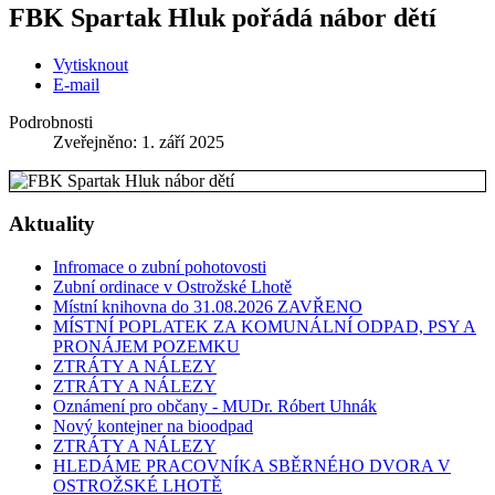
FBK Spartak Hluk pořádá nábor dětí
Vytisknout
E-mail
Podrobnosti
Zveřejněno: 1. září 2025
Aktuality
Infromace o zubní pohotovosti
Zubní ordinace v Ostrožské Lhotě
Místní knihovna do 31.08.2026 ZAVŘENO
MÍSTNÍ POPLATEK ZA KOMUNÁLNÍ ODPAD, PSY A
PRONÁJEM POZEMKU
ZTRÁTY A NÁLEZY
ZTRÁTY A NÁLEZY
Oznámení pro občany - MUDr. Róbert Uhnák
Nový kontejner na bioodpad
ZTRÁTY A NÁLEZY
HLEDÁME PRACOVNÍKA SBĚRNÉHO DVORA V
OSTROŽSKÉ LHOTĚ