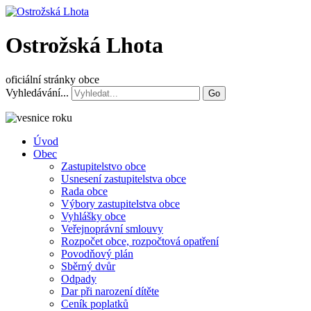
Ostrožská Lhota
oficiální stránky obce
Vyhledávání...
Go
Úvod
Obec
Zastupitelstvo obce
Usnesení zastupitelstva obce
Rada obce
Výbory zastupitelstva obce
Vyhlášky obce
Veřejnoprávní smlouvy
Rozpočet obce, rozpočtová opatření
Povodňový plán
Sběrný dvůr
Odpady
Dar při narození dítěte
Ceník poplatků