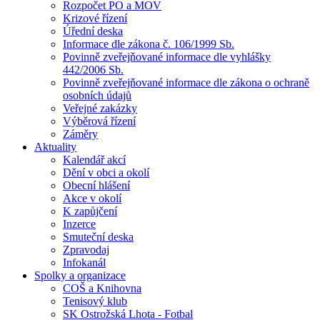
Rozpočet PO a MOV
Krizové řízení
Úřední deska
Informace dle zákona č. 106/1999 Sb.
Povinně zveřejňované informace dle vyhlášky
442/2006 Sb.
Povinně zveřejňované informace dle zákona o ochraně
osobních údajů
Veřejné zakázky
Výběrová řízení
Záměry
Aktuality
Kalendář akcí
Dění v obci a okolí
Obecní hlášení
Akce v okolí
K zapůjčení
Inzerce
Smuteční deska
Zpravodaj
Infokanál
Spolky a organizace
COŠ a Knihovna
Tenisový klub
SK Ostrožská Lhota - Fotbal