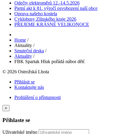
Odečty elektroměrů 12.-14.5.2026
Pietní akt k 81. výročí osvobození naší obce
Oprava našeho kostela
Cyklobusy Zlínského kraje 2026
PŘEJEME KRÁSNÉ VELIKONOCE
Home
/
Aktuality
/
Smuteční deska
/
Aktuality
/
FBK Spartak Hluk pořádá nábor dětí
© 2026 Ostrožská Lhota
Přihlásit se
Kontaktujte nás
Prohlášení o přístupnosti
×
Přihlaste se
Uživatelské jméno