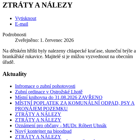
ZTRÁTY A NÁLEZY
Vytisknout
E-mail
Podrobnosti
Zveřejněno: 1. červenec 2026
Na dětském hřišti byly nalezeny chlapecké kraťase, sluneční brýle a
brankářské rukavice. Majitelé si je můžou vyzvednout na obecním
úřadě.
Aktuality
Infromace o zubní pohotovosti
Zubní ordinace v Ostrožské Lhotě
Místní knihovna do 31.08.2026 ZAVŘENO
MÍSTNÍ POPLATEK ZA KOMUNÁLNÍ ODPAD, PSY A
PRONÁJEM POZEMKU
ZTRÁTY A NÁLEZY
ZTRÁTY A NÁLEZY
Oznámení pro občany - MUDr. Róbert Uhnák
Nový kontejner na bioodpad
ZTRÁTY A NÁLEZY