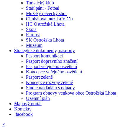
Turistický klub
Staří páni - Fotbal
Mužský pěvecký sbor
Cimbálová muzika Višňa
HC Ostrožská Lhota
Škola
Farnost
SK Ostrožská Lhota
Muzeum
Strategické dokumenty, pasporty
Pasport komunikací
Pasport dopravního značení
Pasport veřejného osvětlení
Koncepce veřejného osvětlení
Pasport zeleně
Koncepce rozvoje zeleně
Studie nakládání s odpady
Program obnovy venkova obce Ostrožská Lhota
Územní plán
Mapový portál
Kontakty
facebook
×