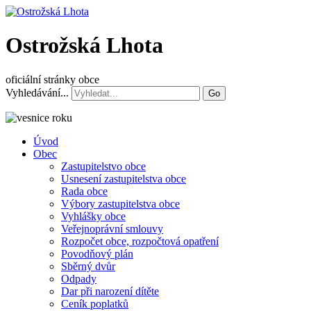
Ostrožská Lhota
oficiální stránky obce
Vyhledávání...
Go
Úvod
Obec
Zastupitelstvo obce
Usnesení zastupitelstva obce
Rada obce
Výbory zastupitelstva obce
Vyhlášky obce
Veřejnoprávní smlouvy
Rozpočet obce, rozpočtová opatření
Povodňový plán
Sběrný dvůr
Odpady
Dar při narození dítěte
Ceník poplatků