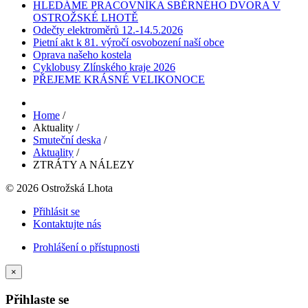
HLEDÁME PRACOVNÍKA SBĚRNÉHO DVORA V
OSTROŽSKÉ LHOTĚ
Odečty elektroměrů 12.-14.5.2026
Pietní akt k 81. výročí osvobození naší obce
Oprava našeho kostela
Cyklobusy Zlínského kraje 2026
PŘEJEME KRÁSNÉ VELIKONOCE
Home
/
Aktuality
/
Smuteční deska
/
Aktuality
/
ZTRÁTY A NÁLEZY
© 2026 Ostrožská Lhota
Přihlásit se
Kontaktujte nás
Prohlášení o přístupnosti
×
Přihlaste se