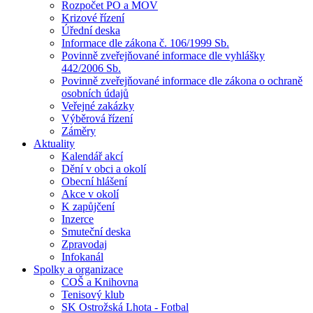
Rozpočet PO a MOV
Krizové řízení
Úřední deska
Informace dle zákona č. 106/1999 Sb.
Povinně zveřejňované informace dle vyhlášky
442/2006 Sb.
Povinně zveřejňované informace dle zákona o ochraně
osobních údajů
Veřejné zakázky
Výběrová řízení
Záměry
Aktuality
Kalendář akcí
Dění v obci a okolí
Obecní hlášení
Akce v okolí
K zapůjčení
Inzerce
Smuteční deska
Zpravodaj
Infokanál
Spolky a organizace
COŠ a Knihovna
Tenisový klub
SK Ostrožská Lhota - Fotbal