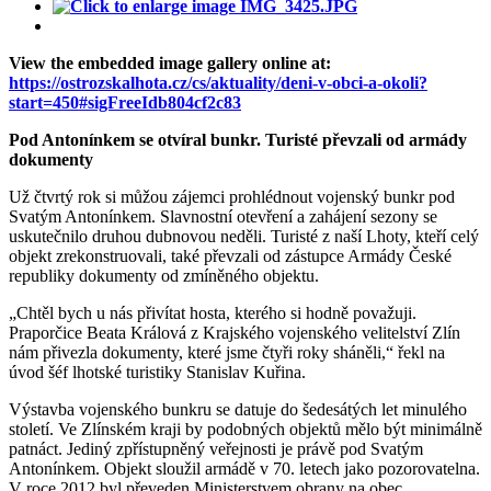
View the embedded image gallery online at:
https://ostrozskalhota.cz/cs/aktuality/deni-v-obci-a-okoli?
start=450#sigFreeIdb804cf2c83
Pod Antonínkem se otvíral bunkr. Turisté převzali od armády
dokumenty
Už čtvrtý rok si můžou zájemci prohlédnout vojenský bunkr pod
Svatým Antonínkem. Slavnostní otevření a zahájení sezony se
uskutečnilo druhou dubnovou neděli. Turisté z naší Lhoty, kteří celý
objekt zrekonstruovali, také převzali od zástupce Armády České
republiky dokumenty od zmíněného objektu.
„Chtěl bych u nás přivítat hosta, kterého si hodně považuji.
Praporčice Beata Králová z Krajského vojenského velitelství Zlín
nám přivezla dokumenty, které jsme čtyři roky sháněli,“ řekl na
úvod šéf lhotské turistiky Stanislav Kuřina.
Výstavba vojenského bunkru se datuje do šedesátých let minulého
století. Ve Zlínském kraji by podobných objektů mělo být minimálně
patnáct. Jediný zpřístupněný veřejnosti je právě pod Svatým
Antonínkem. Objekt sloužil armádě v 70. letech jako pozorovatelna.
V roce 2012 byl převeden Ministerstvem obrany na obec