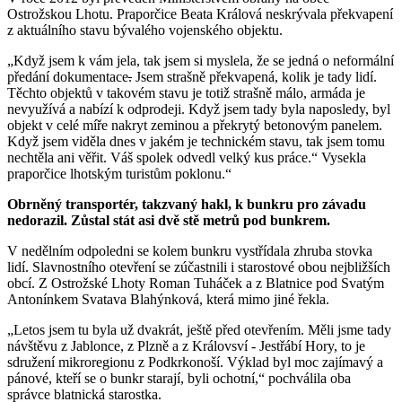
Ostrožskou Lhotu. Praporčice Beata Králová neskrývala překvapení
z aktuálního stavu bývalého vojenského objektu.
„Když jsem k vám jela, tak jsem si myslela, že se jedná o neformální
předání dokumentace
.
Jsem strašně překvapená, kolik je tady lidí.
Těchto objektů v takovém stavu je totiž strašně málo, armáda je
nevyužívá a nabízí k odprodeji. Když jsem tady byla naposledy, byl
objekt v celé míře nakryt zeminou a překrytý betonovým panelem.
Když jsem viděla dnes v jakém je technickém stavu, tak jsem tomu
nechtěla ani věřit. Váš spolek odvedl velký kus práce.“ Vysekla
praporčice lhotským turistům poklonu.“
Obrněný transportér, takzvaný hakl, k bunkru pro závadu
nedorazil. Zůstal stát asi dvě stě metrů pod bunkrem.
V nedělním odpoledni se kolem bunkru vystřídala zhruba stovka
lidí. Slavnostního otevření se zúčastnili i starostové obou nejbližších
obcí. Z Ostrožské Lhoty Roman Tuháček a z Blatnice pod Svatým
Antonínkem Svatava Blahýnková, která mimo jiné řekla.
„Letos jsem tu byla už dvakrát, ještě před otevřením. Měli jsme tady
návštěvu z Jablonce, z Plzně a z Královsví - Jestřábí Hory, to je
sdružení mikroregionu z Podkrkonoší. Výklad byl moc zajímavý a
pánové, kteří se o bunkr starají, byli ochotní,“ pochválila oba
správce blatnická starostka.