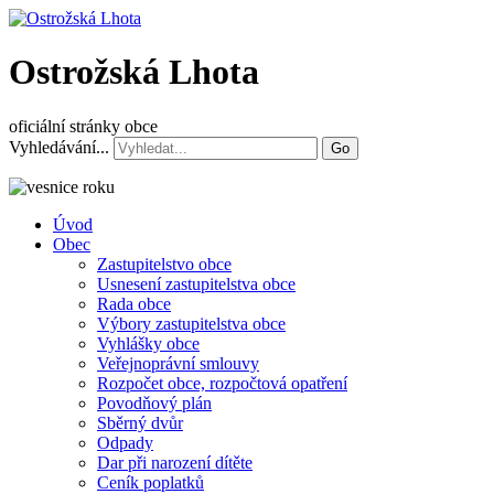
Ostrožská Lhota
oficiální stránky obce
Vyhledávání...
Go
Úvod
Obec
Zastupitelstvo obce
Usnesení zastupitelstva obce
Rada obce
Výbory zastupitelstva obce
Vyhlášky obce
Veřejnoprávní smlouvy
Rozpočet obce, rozpočtová opatření
Povodňový plán
Sběrný dvůr
Odpady
Dar při narození dítěte
Ceník poplatků