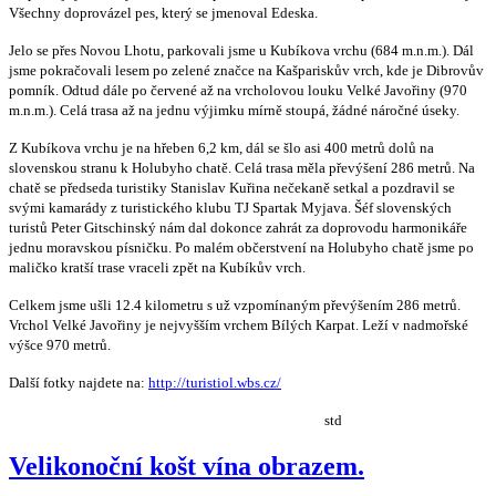
Všechny doprovázel pes, který se jmenoval Edeska.
Jelo se přes Novou Lhotu, parkovali jsme u Kubíkova vrchu (684 m.n.m.). Dál
jsme pokračovali lesem po zelené značce na Kašpariskův vrch, kde je Dibrovův
pomník. Odtud dále po červené až na vrcholovou louku Velké Javořiny (970
m.n.m.). Celá trasa až na jednu výjimku mírně stoupá, žádné náročné úseky.
Z Kubíkova vrchu je na hřeben 6,2 km, dál se šlo asi 400 metrů dolů na
slovenskou stranu k Holubyho chatě. Celá trasa měla převýšení 286 metrů. Na
chatě se předseda turistiky Stanislav Kuřina nečekaně setkal a pozdravil se
svými kamarády z turistického klubu TJ Spartak Myjava. Šéf slovenských
turistů Peter Gitschinský nám dal dokonce zahrát za doprovodu harmonikáře
jednu moravskou písničku. Po malém občerstvení na Holubyho chatě jsme po
maličko kratší trase vraceli zpět na Kubíkův vrch.
Celkem jsme ušli 12.4 kilometru s už vzpomínaným převýšením 286 metrů.
Vrchol Velké Javořiny je nejvyšším vrchem Bílých Karpat. Leží v nadmořské
výšce 970 metrů.
Další fotky najdete na:
http://turistiol.wbs.cz/
std
Velikonoční košt vína obrazem.