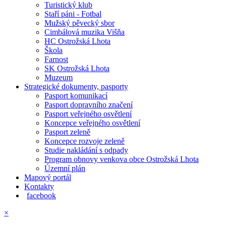
Turistický klub
Staří páni - Fotbal
Mužský pěvecký sbor
Cimbálová muzika Višňa
HC Ostrožská Lhota
Škola
Farnost
SK Ostrožská Lhota
Muzeum
Strategické dokumenty, pasporty
Pasport komunikací
Pasport dopravního značení
Pasport veřejného osvětlení
Koncepce veřejného osvětlení
Pasport zeleně
Koncepce rozvoje zeleně
Studie nakládání s odpady
Program obnovy venkova obce Ostrožská Lhota
Územní plán
Mapový portál
Kontakty
facebook
×