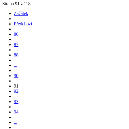
Strana 91 z 118
Začátek
Předchozí
86
87
88
...
90
91
92
93
94
...