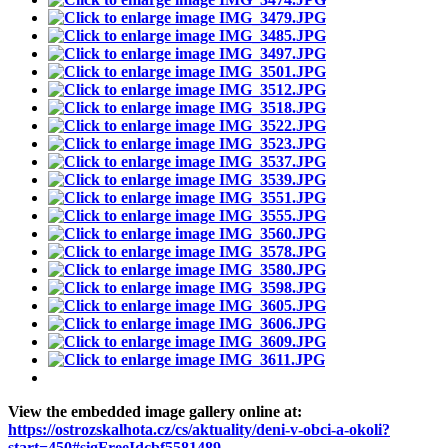
View the embedded image gallery online at:
https://ostrozskalhota.cz/cs/aktuality/deni-v-obci-a-okoli?
start=450#sigFreeIdcbf5581489