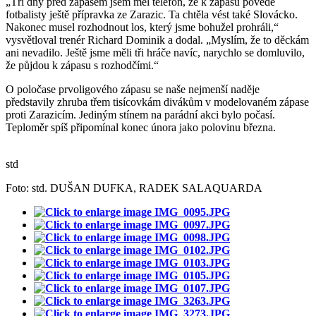
„Tři dny před zápasem jsem měl telefon, že k zápasu povede
fotbalisty ještě přípravka ze Zarazic. Ta chtěla vést také Slovácko.
Nakonec musel rozhodnout los, který jsme bohužel prohráli,“
vysvětloval trenér Richard Dominik a dodal. „Myslím, že to děckám
ani nevadilo. Ještě jsme měli tři hráče navíc, narychlo se domluvilo,
že půjdou k zápasu s rozhodčími.“
O poločase prvoligového zápasu se naše nejmenší naděje
představily zhruba třem tisícovkám divákům v modelovaném zápase
proti Zarazicím. Jediným stínem na parádní akci bylo počasí.
Teploměr spíš připomínal konec února jako polovinu března.
std
Foto: std. DUŠAN DUFKA, RADEK SALAQUARDA