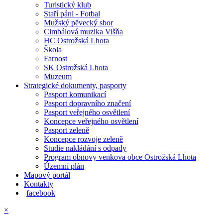
Turistický klub
Staří páni - Fotbal
Mužský pěvecký sbor
Cimbálová muzika Višňa
HC Ostrožská Lhota
Škola
Farnost
SK Ostrožská Lhota
Muzeum
Strategické dokumenty, pasporty
Pasport komunikací
Pasport dopravního značení
Pasport veřejného osvětlení
Koncepce veřejného osvětlení
Pasport zeleně
Koncepce rozvoje zeleně
Studie nakládání s odpady
Program obnovy venkova obce Ostrožská Lhota
Územní plán
Mapový portál
Kontakty
facebook
×