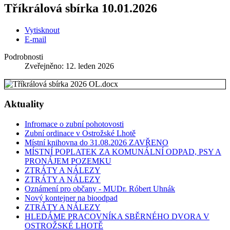
Tříkrálová sbírka 10.01.2026
Vytisknout
E-mail
Podrobnosti
Zveřejněno: 12. leden 2026
Aktuality
Infromace o zubní pohotovosti
Zubní ordinace v Ostrožské Lhotě
Místní knihovna do 31.08.2026 ZAVŘENO
MÍSTNÍ POPLATEK ZA KOMUNÁLNÍ ODPAD, PSY A
PRONÁJEM POZEMKU
ZTRÁTY A NÁLEZY
ZTRÁTY A NÁLEZY
Oznámení pro občany - MUDr. Róbert Uhnák
Nový kontejner na bioodpad
ZTRÁTY A NÁLEZY
HLEDÁME PRACOVNÍKA SBĚRNÉHO DVORA V
OSTROŽSKÉ LHOTĚ