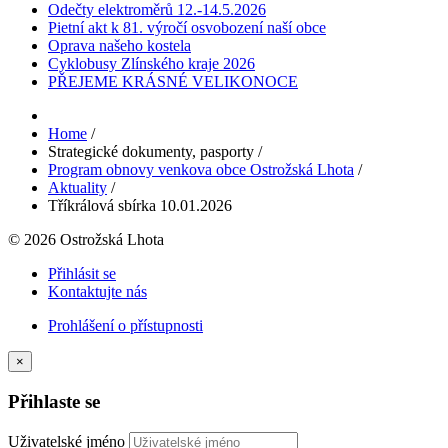
Odečty elektroměrů 12.-14.5.2026
Pietní akt k 81. výročí osvobození naší obce
Oprava našeho kostela
Cyklobusy Zlínského kraje 2026
PŘEJEME KRÁSNÉ VELIKONOCE
Home
/
Strategické dokumenty, pasporty
/
Program obnovy venkova obce Ostrožská Lhota
/
Aktuality
/
Tříkrálová sbírka 10.01.2026
© 2026 Ostrožská Lhota
Přihlásit se
Kontaktujte nás
Prohlášení o přístupnosti
×
Přihlaste se
Uživatelské jméno