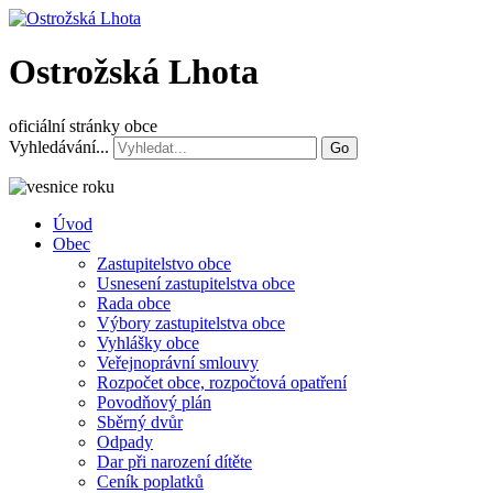
Ostrožská Lhota
oficiální stránky obce
Vyhledávání...
Go
Úvod
Obec
Zastupitelstvo obce
Usnesení zastupitelstva obce
Rada obce
Výbory zastupitelstva obce
Vyhlášky obce
Veřejnoprávní smlouvy
Rozpočet obce, rozpočtová opatření
Povodňový plán
Sběrný dvůr
Odpady
Dar při narození dítěte
Ceník poplatků