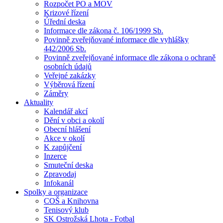
Rozpočet PO a MOV
Krizové řízení
Úřední deska
Informace dle zákona č. 106/1999 Sb.
Povinně zveřejňované informace dle vyhlášky
442/2006 Sb.
Povinně zveřejňované informace dle zákona o ochraně
osobních údajů
Veřejné zakázky
Výběrová řízení
Záměry
Aktuality
Kalendář akcí
Dění v obci a okolí
Obecní hlášení
Akce v okolí
K zapůjčení
Inzerce
Smuteční deska
Zpravodaj
Infokanál
Spolky a organizace
COŠ a Knihovna
Tenisový klub
SK Ostrožská Lhota - Fotbal