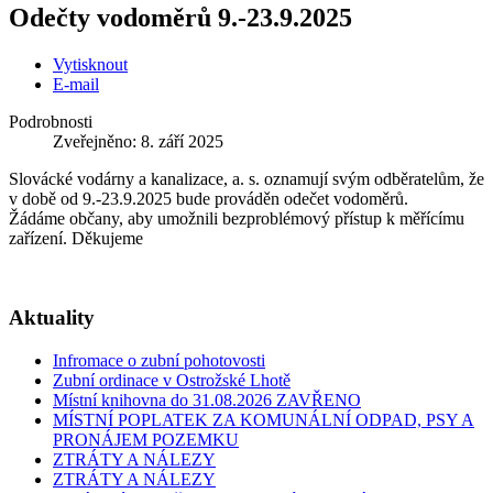
Odečty vodoměrů 9.-23.9.2025
Vytisknout
E-mail
Podrobnosti
Zveřejněno: 8. září 2025
Slovácké vodárny a kanalizace, a. s. oznamují svým odběratelům, že
v době od 9.-23.9.2025 bude prováděn odečet vodoměrů.
Žádáme občany, aby umožnili bezproblémový přístup k měřícímu
zařízení. Děkujeme
Aktuality
Infromace o zubní pohotovosti
Zubní ordinace v Ostrožské Lhotě
Místní knihovna do 31.08.2026 ZAVŘENO
MÍSTNÍ POPLATEK ZA KOMUNÁLNÍ ODPAD, PSY A
PRONÁJEM POZEMKU
ZTRÁTY A NÁLEZY
ZTRÁTY A NÁLEZY