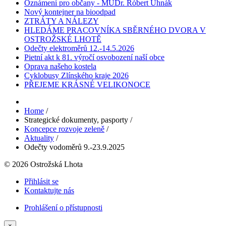
Oznámení pro občany - MUDr. Róbert Uhnák
Nový kontejner na bioodpad
ZTRÁTY A NÁLEZY
HLEDÁME PRACOVNÍKA SBĚRNÉHO DVORA V
OSTROŽSKÉ LHOTĚ
Odečty elektroměrů 12.-14.5.2026
Pietní akt k 81. výročí osvobození naší obce
Oprava našeho kostela
Cyklobusy Zlínského kraje 2026
PŘEJEME KRÁSNÉ VELIKONOCE
Home
/
Strategické dokumenty, pasporty
/
Koncepce rozvoje zeleně
/
Aktuality
/
Odečty vodoměrů 9.-23.9.2025
© 2026 Ostrožská Lhota
Přihlásit se
Kontaktujte nás
Prohlášení o přístupnosti
×