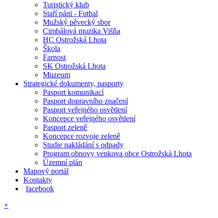
Turistický klub
Staří páni - Fotbal
Mužský pěvecký sbor
Cimbálová muzika Višňa
HC Ostrožská Lhota
Škola
Farnost
SK Ostrožská Lhota
Muzeum
Strategické dokumenty, pasporty
Pasport komunikací
Pasport dopravního značení
Pasport veřejného osvětlení
Koncepce veřejného osvětlení
Pasport zeleně
Koncepce rozvoje zeleně
Studie nakládání s odpady
Program obnovy venkova obce Ostrožská Lhota
Územní plán
Mapový portál
Kontakty
facebook
×