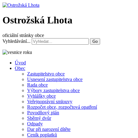
Ostrožská Lhota
oficiální stránky obce
Vyhledávání...
Go
Úvod
Obec
Zastupitelstvo obce
Usnesení zastupitelstva obce
Rada obce
Výbory zastupitelstva obce
Vyhlášky obce
Veřejnoprávní smlouvy
Rozpočet obce, rozpočtová opatření
Povodňový plán
Sběrný dvůr
Odpady
Dar při narození dítěte
Ceník poplatků