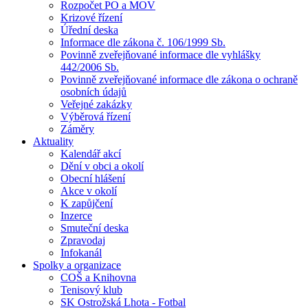
Rozpočet PO a MOV
Krizové řízení
Úřední deska
Informace dle zákona č. 106/1999 Sb.
Povinně zveřejňované informace dle vyhlášky
442/2006 Sb.
Povinně zveřejňované informace dle zákona o ochraně
osobních údajů
Veřejné zakázky
Výběrová řízení
Záměry
Aktuality
Kalendář akcí
Dění v obci a okolí
Obecní hlášení
Akce v okolí
K zapůjčení
Inzerce
Smuteční deska
Zpravodaj
Infokanál
Spolky a organizace
COŠ a Knihovna
Tenisový klub
SK Ostrožská Lhota - Fotbal