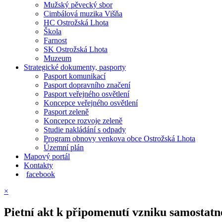
Mužský pěvecký sbor
Cimbálová muzika Višňa
HC Ostrožská Lhota
Škola
Farnost
SK Ostrožská Lhota
Muzeum
Strategické dokumenty, pasporty
Pasport komunikací
Pasport dopravního značení
Pasport veřejného osvětlení
Koncepce veřejného osvětlení
Pasport zeleně
Koncepce rozvoje zeleně
Studie nakládání s odpady
Program obnovy venkova obce Ostrožská Lhota
Územní plán
Mapový portál
Kontakty
facebook
×
Pietní akt k připomenutí vzniku samostat