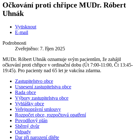
Očkování proti chřipce MUDr. Róbert
Uhnák
Vytisknout
E-mail
Podrobnosti
Zveřejněno: 7. říjen 2025
MUDr. Róbert Uhnák oznamuje svým pacientům, že zahájil
očkování proti chřipce v ordinační dobu (Út 7:00-11:00, Čt 13:45-
19:45). Pro pacienty nad 65 let je vakcína zdarma.
Zastupitelstvo obce
Usnesení zastupitelstva obce
Rada obce
Výbory zastupitelstva obce
Vyhlášky obce
Veřejnoprávní smlouvy
Rozpočet obce, rozpočtová opatření
Povodňový plán
Sběrný dvůr
Odpady
Dar při narození dítěte