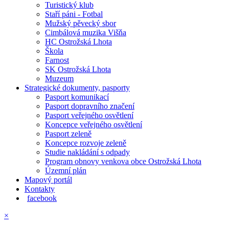
Turistický klub
Staří páni - Fotbal
Mužský pěvecký sbor
Cimbálová muzika Višňa
HC Ostrožská Lhota
Škola
Farnost
SK Ostrožská Lhota
Muzeum
Strategické dokumenty, pasporty
Pasport komunikací
Pasport dopravního značení
Pasport veřejného osvětlení
Koncepce veřejného osvětlení
Pasport zeleně
Koncepce rozvoje zeleně
Studie nakládání s odpady
Program obnovy venkova obce Ostrožská Lhota
Územní plán
Mapový portál
Kontakty
facebook
×