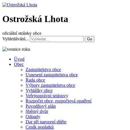
Ostrožská Lhota
oficiální stránky obce
Vyhledávání...
Go
Úvod
Obec
Zastupitelstvo obce
Usnesení zastupitelstva obce
Rada obce
Výbory zastupitelstva obce
Vyhlášky obce
Veřejnoprávní smlouvy
Rozpočet obce, rozpočtová opatření
Povodňový plán
Sběrný dvůr
Odpady
Dar při narození dítěte
Ceník poplatků