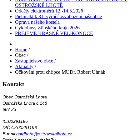
OSTROŽSKÉ LHOTĚ
Odečty elektroměrů 12.-14.5.2026
Pietní akt k 81. výročí osvobození naší obce
Oprava našeho kostela
Cyklobusy Zlínského kraje 2026
PŘEJEME KRÁSNÉ VELIKONOCE
Home
/
Obec
/
Zastupitelstvo obce
/
Aktuality
/
Očkování proti chřipce MUDr. Róbert Uhnák
Kontakt
Obec Ostrožská Lhota
Ostrožská Lhota č.148
687 23
IČ:00291196
DIČ:CZ00291196
E-mail:
ostrlhota@ostrozskalhota.cz
Datová schránka: uhsbb7u