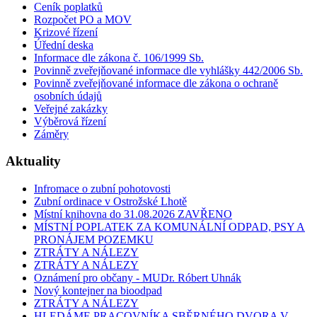
Ceník poplatků
Rozpočet PO a MOV
Krizové řízení
Úřední deska
Informace dle zákona č. 106/1999 Sb.
Povinně zveřejňované informace dle vyhlášky 442/2006 Sb.
Povinně zveřejňované informace dle zákona o ochraně
osobních údajů
Veřejné zakázky
Výběrová řízení
Záměry
Aktuality
Infromace o zubní pohotovosti
Zubní ordinace v Ostrožské Lhotě
Místní knihovna do 31.08.2026 ZAVŘENO
MÍSTNÍ POPLATEK ZA KOMUNÁLNÍ ODPAD, PSY A
PRONÁJEM POZEMKU
ZTRÁTY A NÁLEZY
ZTRÁTY A NÁLEZY
Oznámení pro občany - MUDr. Róbert Uhnák
Nový kontejner na bioodpad
ZTRÁTY A NÁLEZY
HLEDÁME PRACOVNÍKA SBĚRNÉHO DVORA V