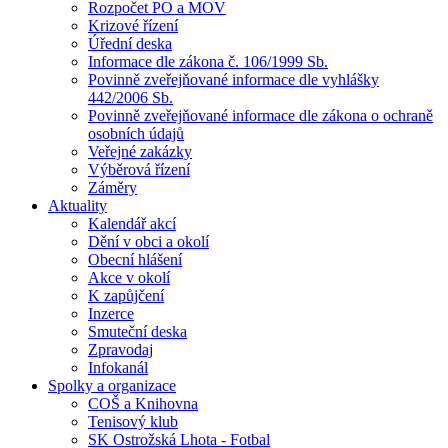
Rozpočet PO a MOV
Krizové řízení
Úřední deska
Informace dle zákona č. 106/1999 Sb.
Povinně zveřejňované informace dle vyhlášky
442/2006 Sb.
Povinně zveřejňované informace dle zákona o ochraně
osobních údajů
Veřejné zakázky
Výběrová řízení
Záměry
Aktuality
Kalendář akcí
Dění v obci a okolí
Obecní hlášení
Akce v okolí
K zapůjčení
Inzerce
Smuteční deska
Zpravodaj
Infokanál
Spolky a organizace
COŠ a Knihovna
Tenisový klub
SK Ostrožská Lhota - Fotbal