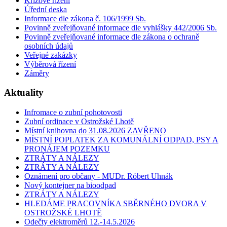
Krizové řízení
Úřední deska
Informace dle zákona č. 106/1999 Sb.
Povinně zveřejňované informace dle vyhlášky 442/2006 Sb.
Povinně zveřejňované informace dle zákona o ochraně
osobních údajů
Veřejné zakázky
Výběrová řízení
Záměry
Aktuality
Infromace o zubní pohotovosti
Zubní ordinace v Ostrožské Lhotě
Místní knihovna do 31.08.2026 ZAVŘENO
MÍSTNÍ POPLATEK ZA KOMUNÁLNÍ ODPAD, PSY A
PRONÁJEM POZEMKU
ZTRÁTY A NÁLEZY
ZTRÁTY A NÁLEZY
Oznámení pro občany - MUDr. Róbert Uhnák
Nový kontejner na bioodpad
ZTRÁTY A NÁLEZY
HLEDÁME PRACOVNÍKA SBĚRNÉHO DVORA V
OSTROŽSKÉ LHOTĚ
Odečty elektroměrů 12.-14.5.2026