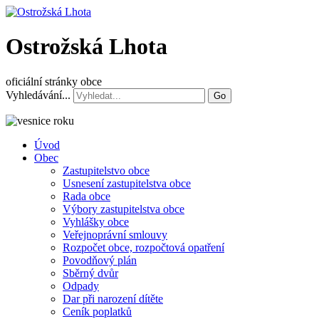
Ostrožská Lhota
oficiální stránky obce
Vyhledávání...
Go
Úvod
Obec
Zastupitelstvo obce
Usnesení zastupitelstva obce
Rada obce
Výbory zastupitelstva obce
Vyhlášky obce
Veřejnoprávní smlouvy
Rozpočet obce, rozpočtová opatření
Povodňový plán
Sběrný dvůr
Odpady
Dar při narození dítěte
Ceník poplatků