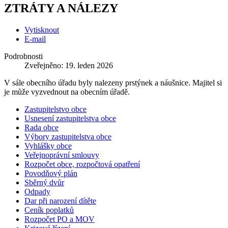
ZTRÁTY A NÁLEZY
Vytisknout
E-mail
Podrobnosti
Zveřejněno: 19. leden 2026
V sále obecního úřadu byly nalezeny prstýnek a náušnice. Majitel si
je může vyzvednout na obecním úřadě.
Zastupitelstvo obce
Usnesení zastupitelstva obce
Rada obce
Výbory zastupitelstva obce
Vyhlášky obce
Veřejnoprávní smlouvy
Rozpočet obce, rozpočtová opatření
Povodňový plán
Sběrný dvůr
Odpady
Dar při narození dítěte
Ceník poplatků
Rozpočet PO a MOV