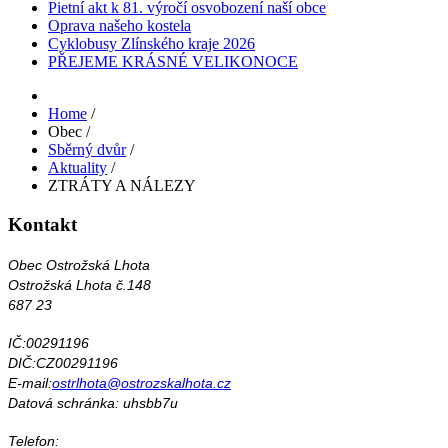
Pietní akt k 81. výročí osvobození naší obce
Oprava našeho kostela
Cyklobusy Zlínského kraje 2026
PŘEJEME KRÁSNÉ VELIKONOCE
Home
/
Obec
/
Sběrný dvůr
/
Aktuality
/
ZTRÁTY A NÁLEZY
Kontakt
Obec Ostrožská Lhota
Ostrožská Lhota č.148
687 23
IČ:00291196
DIČ:CZ00291196
E-mail:
ostrlhota@ostrozskalhota.cz
Datová schránka: uhsbb7u
Telefon: