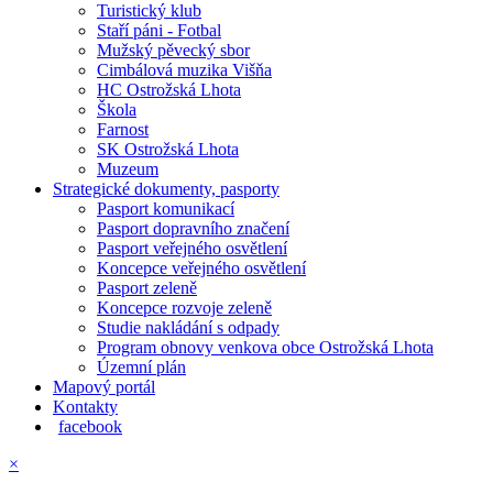
Turistický klub
Staří páni - Fotbal
Mužský pěvecký sbor
Cimbálová muzika Višňa
HC Ostrožská Lhota
Škola
Farnost
SK Ostrožská Lhota
Muzeum
Strategické dokumenty, pasporty
Pasport komunikací
Pasport dopravního značení
Pasport veřejného osvětlení
Koncepce veřejného osvětlení
Pasport zeleně
Koncepce rozvoje zeleně
Studie nakládání s odpady
Program obnovy venkova obce Ostrožská Lhota
Územní plán
Mapový portál
Kontakty
facebook
×