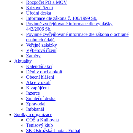
Rozpočet PO a MOV
Krizové řízení
Úřední deska
Informace dle zákona č. 106/1999 Sb.
Povinně zveřejňované informace dle vyhlášky
442/2006 Sb.
Povinně zveřejňované informace dle zákona o ochraně
osobních údajů
Veřejné zakázky
Výběrová řízení
Záměry
Aktuality
Kalendář akcí
Dění v obci a okolí
Obecní hlášení
Akce v okolí
K zapůjčení
Inzerce
Smuteční deska
Zpravodaj
Infokanál
Spolky a organizace
COŠ a Knihovna
Tenisový klub
SK Ostrožská Lhota - Fotbal