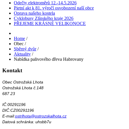
Odečty elektroměrů 12.-14.5.2026
Pietní akt k 81. výročí osvobození naší obce
Oprava našeho kostela
Cyklobusy Zlínského kraje 2026
PŘEJEME KRÁSNÉ VELIKONOCE
Home
/
Obec
/
Sběrný dvůr
/
Aktuality
/
Nabídka palivového dřeva Habrovany
Kontakt
Obec Ostrožská Lhota
Ostrožská Lhota č.148
687 23
IČ:00291196
DIČ:CZ00291196
E-mail:
ostrlhota@ostrozskalhota.cz
Datová schránka: uhsbb7u