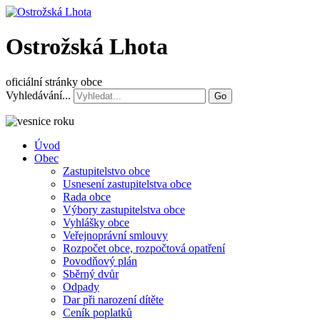
Ostrožská Lhota
oficiální stránky obce
Vyhledávání...
Go
Úvod
Obec
Zastupitelstvo obce
Usnesení zastupitelstva obce
Rada obce
Výbory zastupitelstva obce
Vyhlášky obce
Veřejnoprávní smlouvy
Rozpočet obce, rozpočtová opatření
Povodňový plán
Sběrný dvůr
Odpady
Dar při narození dítěte
Ceník poplatků