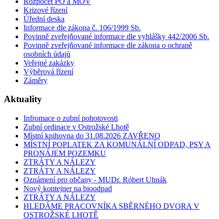
Rozpočet PO a MOV
Krizové řízení
Úřední deska
Informace dle zákona č. 106/1999 Sb.
Povinně zveřejňované informace dle vyhlášky 442/2006 Sb.
Povinně zveřejňované informace dle zákona o ochraně
osobních údajů
Veřejné zakázky
Výběrová řízení
Záměry
Aktuality
Infromace o zubní pohotovosti
Zubní ordinace v Ostrožské Lhotě
Místní knihovna do 31.08.2026 ZAVŘENO
MÍSTNÍ POPLATEK ZA KOMUNÁLNÍ ODPAD, PSY A
PRONÁJEM POZEMKU
ZTRÁTY A NÁLEZY
ZTRÁTY A NÁLEZY
Oznámení pro občany - MUDr. Róbert Uhnák
Nový kontejner na bioodpad
ZTRÁTY A NÁLEZY
HLEDÁME PRACOVNÍKA SBĚRNÉHO DVORA V
OSTROŽSKÉ LHOTĚ