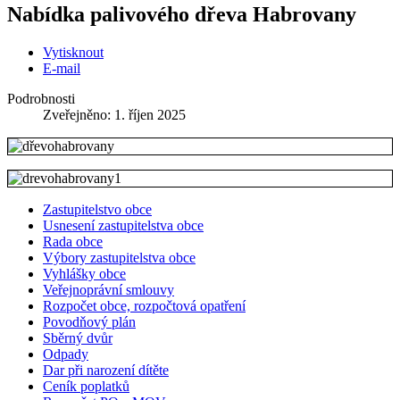
Nabídka palivového dřeva Habrovany
Vytisknout
E-mail
Podrobnosti
Zveřejněno: 1. říjen 2025
Zastupitelstvo obce
Usnesení zastupitelstva obce
Rada obce
Výbory zastupitelstva obce
Vyhlášky obce
Veřejnoprávní smlouvy
Rozpočet obce, rozpočtová opatření
Povodňový plán
Sběrný dvůr
Odpady
Dar při narození dítěte
Ceník poplatků