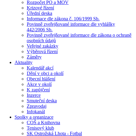
Rozpočet PO a MOV
Krizové řízení
Úřední deska
Informace dle zákona č. 106/1999 Sb.
Povinně zveřejňované informace dle vyhlášky
442/2006 Sb.
Povinně zveřejňované informace dle zákona o ochraně
osobních údajů
Veřejné zakázky
Výběrová řízení
Záměry
Aktuality
Kalendář akcí
Dění v obci a okolí
Obecní hlášení
Akce v okolí
K zapůjčení
Inzerce
Smuteční deska
Zpravodaj
Infokanál
Spolky a organizace
COŠ a Knihovna
Tenisový klub
SK Ostrožská Lhota - Fotbal