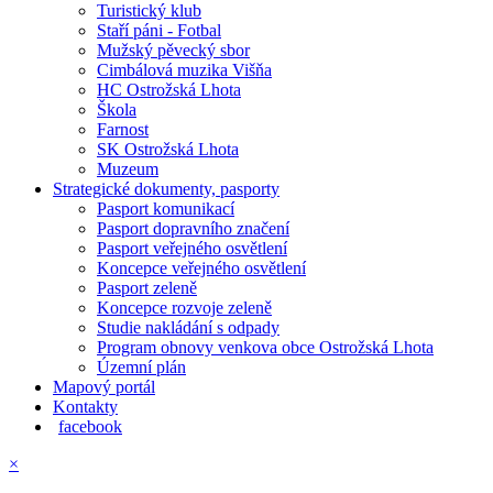
Turistický klub
Staří páni - Fotbal
Mužský pěvecký sbor
Cimbálová muzika Višňa
HC Ostrožská Lhota
Škola
Farnost
SK Ostrožská Lhota
Muzeum
Strategické dokumenty, pasporty
Pasport komunikací
Pasport dopravního značení
Pasport veřejného osvětlení
Koncepce veřejného osvětlení
Pasport zeleně
Koncepce rozvoje zeleně
Studie nakládání s odpady
Program obnovy venkova obce Ostrožská Lhota
Územní plán
Mapový portál
Kontakty
facebook
×