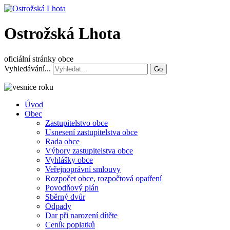
Ostrožská Lhota
oficiální stránky obce
Vyhledávání...
Go
Úvod
Obec
Zastupitelstvo obce
Usnesení zastupitelstva obce
Rada obce
Výbory zastupitelstva obce
Vyhlášky obce
Veřejnoprávní smlouvy
Rozpočet obce, rozpočtová opatření
Povodňový plán
Sběrný dvůr
Odpady
Dar při narození dítěte
Ceník poplatků