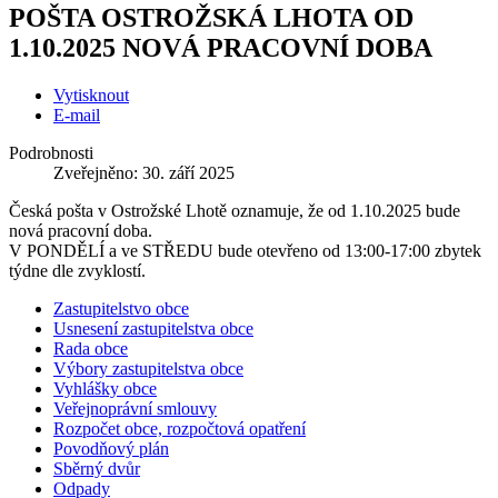
POŠTA OSTROŽSKÁ LHOTA OD
1.10.2025 NOVÁ PRACOVNÍ DOBA
Vytisknout
E-mail
Podrobnosti
Zveřejněno: 30. září 2025
Česká pošta v Ostrožské Lhotě oznamuje, že od 1.10.2025 bude
nová pracovní doba.
V PONDĚLÍ a ve STŘEDU bude otevřeno od 13:00-17:00 zbytek
týdne dle zvyklostí.
Zastupitelstvo obce
Usnesení zastupitelstva obce
Rada obce
Výbory zastupitelstva obce
Vyhlášky obce
Veřejnoprávní smlouvy
Rozpočet obce, rozpočtová opatření
Povodňový plán
Sběrný dvůr
Odpady