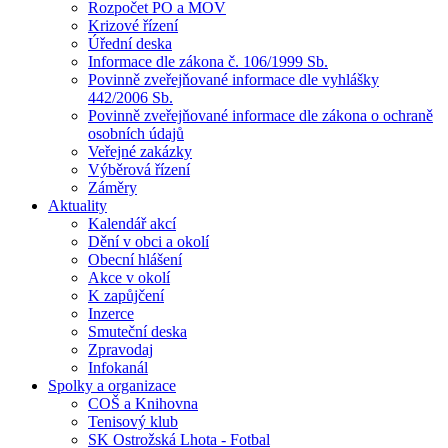
Rozpočet PO a MOV
Krizové řízení
Úřední deska
Informace dle zákona č. 106/1999 Sb.
Povinně zveřejňované informace dle vyhlášky
442/2006 Sb.
Povinně zveřejňované informace dle zákona o ochraně
osobních údajů
Veřejné zakázky
Výběrová řízení
Záměry
Aktuality
Kalendář akcí
Dění v obci a okolí
Obecní hlášení
Akce v okolí
K zapůjčení
Inzerce
Smuteční deska
Zpravodaj
Infokanál
Spolky a organizace
COŠ a Knihovna
Tenisový klub
SK Ostrožská Lhota - Fotbal