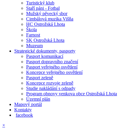
Turistický klub
Staří páni - Fotbal
Mužský pěvecký sbor
Cimbálová muzika Višňa
HC Ostrožská Lhota
Škola
Farnost
SK Ostrožská Lhota
Muzeum
Strategické dokumenty, pasporty
Pasport komunikací
Pasport dopravního značení
Pasport veřejného osvětlení
Koncepce veřejného osvětlení
Pasport zeleně
Koncepce rozvoje zeleně
Studie nakládání s odpady
Program obnovy venkova obce Ostrožská Lhota
Územní plán
Mapový portál
Kontakty
facebook
×