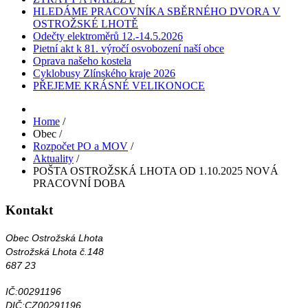
HLEDÁME PRACOVNÍKA SBĚRNÉHO DVORA V
OSTROŽSKÉ LHOTĚ
Odečty elektroměrů 12.-14.5.2026
Pietní akt k 81. výročí osvobození naší obce
Oprava našeho kostela
Cyklobusy Zlínského kraje 2026
PŘEJEME KRÁSNÉ VELIKONOCE
Home
/
Obec
/
Rozpočet PO a MOV
/
Aktuality
/
POŠTA OSTROŽSKÁ LHOTA OD 1.10.2025 NOVÁ
PRACOVNÍ DOBA
Kontakt
Obec Ostrožská Lhota
Ostrožská Lhota č.148
687 23
IČ:00291196
DIČ:CZ00291196