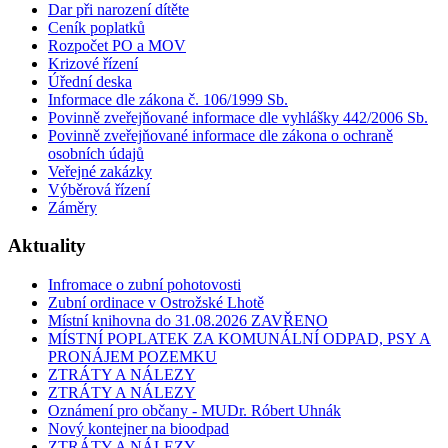
Dar při narození dítěte
Ceník poplatků
Rozpočet PO a MOV
Krizové řízení
Úřední deska
Informace dle zákona č. 106/1999 Sb.
Povinně zveřejňované informace dle vyhlášky 442/2006 Sb.
Povinně zveřejňované informace dle zákona o ochraně
osobních údajů
Veřejné zakázky
Výběrová řízení
Záměry
Aktuality
Infromace o zubní pohotovosti
Zubní ordinace v Ostrožské Lhotě
Místní knihovna do 31.08.2026 ZAVŘENO
MÍSTNÍ POPLATEK ZA KOMUNÁLNÍ ODPAD, PSY A
PRONÁJEM POZEMKU
ZTRÁTY A NÁLEZY
ZTRÁTY A NÁLEZY
Oznámení pro občany - MUDr. Róbert Uhnák
Nový kontejner na bioodpad
ZTRÁTY A NÁLEZY