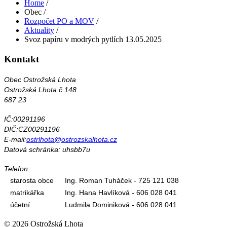
Home
/
Obec
/
Rozpočet PO a MOV
/
Aktuality
/
Svoz papíru v modrých pytlích 13.05.2025
Kontakt
Obec Ostrožská Lhota
Ostrožská Lhota č.148
687 23
IČ:00291196
DIČ:CZ00291196
E-mail:
ostrlhota@ostrozskalhota.cz
Datová schránka: uhsbb7u
Telefon:
starosta obce
Ing. Roman Tuháček - 725 121 038
matrikářka
Ing. Hana Havlíková - 606 028 041
účetní
Ludmila Dominiková - 606 028 041
© 2026 Ostrožská Lhota