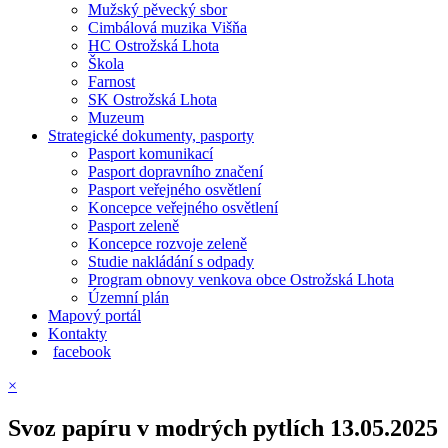
Mužský pěvecký sbor
Cimbálová muzika Višňa
HC Ostrožská Lhota
Škola
Farnost
SK Ostrožská Lhota
Muzeum
Strategické dokumenty, pasporty
Pasport komunikací
Pasport dopravního značení
Pasport veřejného osvětlení
Koncepce veřejného osvětlení
Pasport zeleně
Koncepce rozvoje zeleně
Studie nakládání s odpady
Program obnovy venkova obce Ostrožská Lhota
Územní plán
Mapový portál
Kontakty
facebook
×
Svoz papíru v modrých pytlích 13.05.2025