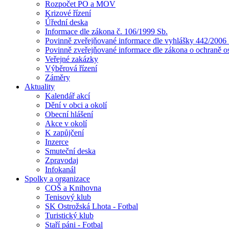
Rozpočet PO a MOV
Krizové řízení
Úřední deska
Informace dle zákona č. 106/1999 Sb.
Povinně zveřejňované informace dle vyhlášky 442/2006 
Povinně zveřejňované informace dle zákona o ochraně o
Veřejné zakázky
Výběrová řízení
Záměry
Aktuality
Kalendář akcí
Dění v obci a okolí
Obecní hlášení
Akce v okolí
K zapůjčení
Inzerce
Smuteční deska
Zpravodaj
Infokanál
Spolky a organizace
COŠ a Knihovna
Tenisový klub
SK Ostrožská Lhota - Fotbal
Turistický klub
Staří páni - Fotbal