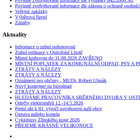
Povinně zveřejňované informace dle vyhlášky 442/2006 Sb.
Povinně zveřejňované informace dle zákona o ochraně osobníc
Veřejné zakázky
Výběrová řízení
Záměry
Aktuality
Infromace o zubní pohotovosti
Zubní ordinace v Ostrožské Lhotě
Místní knihovna do 31.08.2026 ZAVŘENO
MÍSTNÍ POPLATEK ZA KOMUNÁLNÍ ODPAD, PSY A
ZTRÁTY A NÁLEZY
ZTRÁTY A NÁLEZY
Oznámení pro občany - MUDr. Róbert Uhnák
Nový kontejner na bioodpad
ZTRÁTY A NÁLEZY
HLEDÁME PRACOVNÍKA SBĚRNÉHO DVORA V OST
Odečty elektroměrů 12.-14.5.2026
Pietní akt k 81. výročí osvobození naší obce
Oprava našeho kostela
Cyklobusy Zlínského kraje 2026
PŘEJEME KRÁSNÉ VELIKONOCE