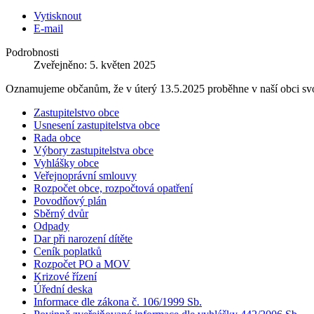
Vytisknout
E-mail
Podrobnosti
Zveřejněno: 5. květen 2025
Oznamujeme občanům, že v úterý 13.5.2025 proběhne v naší obci svoz
Zastupitelstvo obce
Usnesení zastupitelstva obce
Rada obce
Výbory zastupitelstva obce
Vyhlášky obce
Veřejnoprávní smlouvy
Rozpočet obce, rozpočtová opatření
Povodňový plán
Sběrný dvůr
Odpady
Dar při narození dítěte
Ceník poplatků
Rozpočet PO a MOV
Krizové řízení
Úřední deska
Informace dle zákona č. 106/1999 Sb.