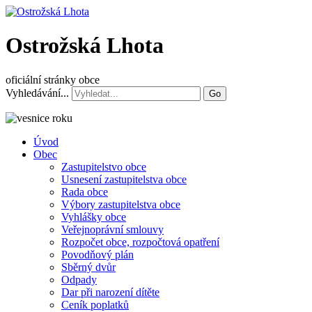
Ostrožská Lhota
oficiální stránky obce
Vyhledávání...
Go
Úvod
Obec
Zastupitelstvo obce
Usnesení zastupitelstva obce
Rada obce
Výbory zastupitelstva obce
Vyhlášky obce
Veřejnoprávní smlouvy
Rozpočet obce, rozpočtová opatření
Povodňový plán
Sběrný dvůr
Odpady
Dar při narození dítěte
Ceník poplatků