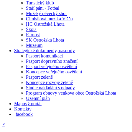
Turistický klub
Staří páni - Fotbal
Mužský pěvecký sbor
Cimbálová muzika Višňa
HC Ostrožská Lhota
Škola
Farnost
SK Ostrožská Lhota
Muzeum
Strategické dokumenty, pasporty
Pasport komunikací
Pasport dopravního značení
Pasport veřejného osvětlení
Koncepce veřejného osvětlení
Pasport zeleně
Koncepce rozvoje zeleně
Studie nakládání s odpady
Program obnovy venkova obce Ostrožská Lhota
Územní plán
Mapový portál
Kontakty
facebook
×