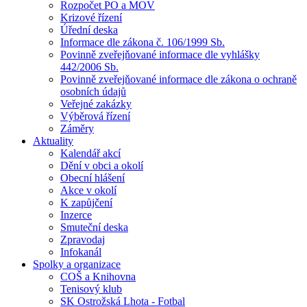
Rozpočet PO a MOV
Krizové řízení
Úřední deska
Informace dle zákona č. 106/1999 Sb.
Povinně zveřejňované informace dle vyhlášky
442/2006 Sb.
Povinně zveřejňované informace dle zákona o ochraně
osobních údajů
Veřejné zakázky
Výběrová řízení
Záměry
Aktuality
Kalendář akcí
Dění v obci a okolí
Obecní hlášení
Akce v okolí
K zapůjčení
Inzerce
Smuteční deska
Zpravodaj
Infokanál
Spolky a organizace
COŠ a Knihovna
Tenisový klub
SK Ostrožská Lhota - Fotbal