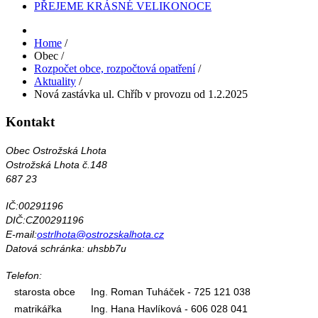
PŘEJEME KRÁSNÉ VELIKONOCE
Home
/
Obec
/
Rozpočet obce, rozpočtová opatření
/
Aktuality
/
Nová zastávka ul. Chříb v provozu od 1.2.2025
Kontakt
Obec Ostrožská Lhota
Ostrožská Lhota č.148
687 23
IČ:00291196
DIČ:CZ00291196
E-mail:
ostrlhota@ostrozskalhota.cz
Datová schránka: uhsbb7u
Telefon:
starosta obce
Ing. Roman Tuháček - 725 121 038
matrikářka
Ing. Hana Havlíková - 606 028 041