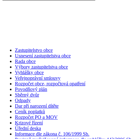
Zastupitelstvo obce
Usnesení zastupitelstva obce
Rada obce
Výbory zastupitelstva obce
Vyhlášky obce
Veřejnoprávní smlouvy
Rozpočet obce, rozpočtová opatření
Povodňový plán
Sběrný dvůr
Odpady
Dar při narození dítěte
Ceník poplatků
Rozpočet PO a MOV
Krizové řízení
Úřední deska
Informace dle zákona č. 106/1999 Sb.