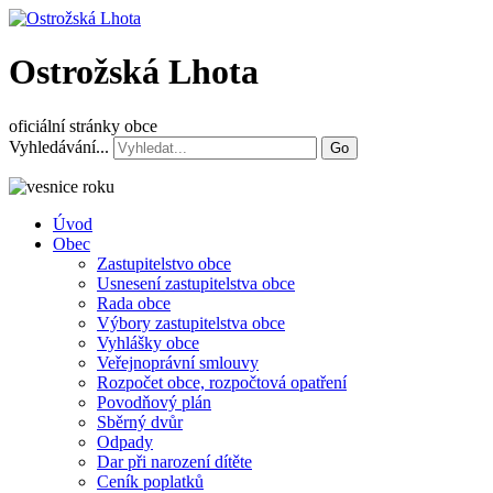
Ostrožská Lhota
oficiální stránky obce
Vyhledávání...
Go
Úvod
Obec
Zastupitelstvo obce
Usnesení zastupitelstva obce
Rada obce
Výbory zastupitelstva obce
Vyhlášky obce
Veřejnoprávní smlouvy
Rozpočet obce, rozpočtová opatření
Povodňový plán
Sběrný dvůr
Odpady
Dar při narození dítěte
Ceník poplatků