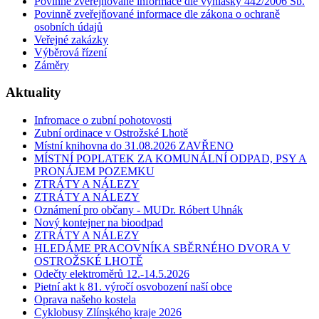
Povinně zveřejňované informace dle vyhlášky 442/2006 Sb.
Povinně zveřejňované informace dle zákona o ochraně
osobních údajů
Veřejné zakázky
Výběrová řízení
Záměry
Aktuality
Infromace o zubní pohotovosti
Zubní ordinace v Ostrožské Lhotě
Místní knihovna do 31.08.2026 ZAVŘENO
MÍSTNÍ POPLATEK ZA KOMUNÁLNÍ ODPAD, PSY A
PRONÁJEM POZEMKU
ZTRÁTY A NÁLEZY
ZTRÁTY A NÁLEZY
Oznámení pro občany - MUDr. Róbert Uhnák
Nový kontejner na bioodpad
ZTRÁTY A NÁLEZY
HLEDÁME PRACOVNÍKA SBĚRNÉHO DVORA V
OSTROŽSKÉ LHOTĚ
Odečty elektroměrů 12.-14.5.2026
Pietní akt k 81. výročí osvobození naší obce
Oprava našeho kostela
Cyklobusy Zlínského kraje 2026