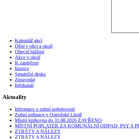
Kalendář akcí
Dění v obci a okolí
Obecní hlášení
Akce v okolí
K zapůjčení
Inzerce
Smuteční deska
Zpravodaj
Infokanál
Aktuality
Infromace o zubní pohotovosti
Zubní ordinace v Ostrožské Lhotě
Místní knihovna do 31.08.2026 ZAVŘENO
MÍSTNÍ POPLATEK ZA KOMUNÁLNÍ ODPAD, PSY A
ZTRÁTY A NÁLEZY
ZTRÁTY A NÁLEZY