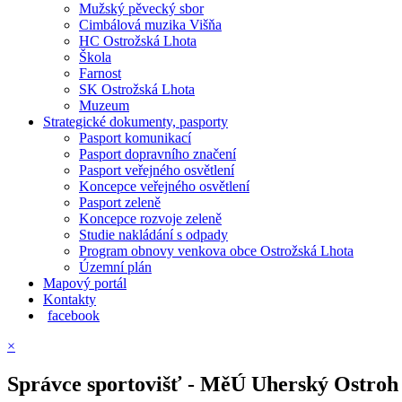
Mužský pěvecký sbor
Cimbálová muzika Višňa
HC Ostrožská Lhota
Škola
Farnost
SK Ostrožská Lhota
Muzeum
Strategické dokumenty, pasporty
Pasport komunikací
Pasport dopravního značení
Pasport veřejného osvětlení
Koncepce veřejného osvětlení
Pasport zeleně
Koncepce rozvoje zeleně
Studie nakládání s odpady
Program obnovy venkova obce Ostrožská Lhota
Územní plán
Mapový portál
Kontakty
facebook
×
Správce sportovišť - MěÚ Uherský Ostroh