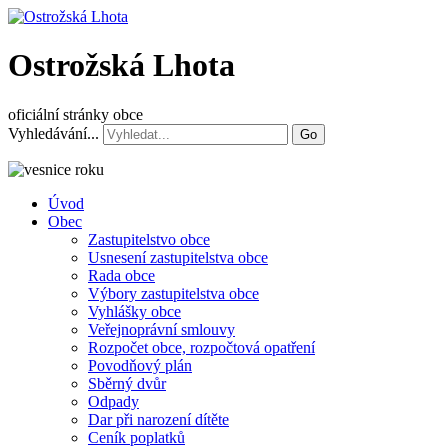
Ostrožská Lhota
oficiální stránky obce
Vyhledávání...
Go
Úvod
Obec
Zastupitelstvo obce
Usnesení zastupitelstva obce
Rada obce
Výbory zastupitelstva obce
Vyhlášky obce
Veřejnoprávní smlouvy
Rozpočet obce, rozpočtová opatření
Povodňový plán
Sběrný dvůr
Odpady
Dar při narození dítěte
Ceník poplatků