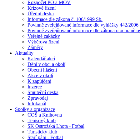
Rozpočet PO a MOV
Krizové řízení
Úřední deska
Informace dle zákona č. 106/1999 Sb.
Povinně zveřejňované informace dle vyhlášky 442/2006 
Povinně zveřejňované informace dle zákona o ochraně o
Veřejné zakázky
Výběrová řízení
Záměry
Aktuality
Kalendář akcí
Dění v obci a okolí
Obecní hlášení
Akce v okolí
K zapůjčení
Inzerce
Smuteční deska
Zpravodaj
Infokanál
Spolky a organizace
COŠ a Knihovna
Tenisový klub
SK Ostrožská Lhota - Fotbal
Turistický klub
Staří páni - Fotbal