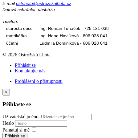
E-mail:
ostrlhota@ostrozskalhota.cz
Datová schránka: uhsbb7u
Telefon:
starosta obce
Ing. Roman Tuháček - 725 121 038
matrikářka
Ing. Hana Havlíková - 606 028 041
účetní
Ludmila Dominiková - 606 028 041
© 2026 Ostrožská Lhota
Přihlásit se
Kontaktujte nás
Prohlášení o přístupnosti
×
Přihlaste se
Uživatelské jméno
Heslo
Pamatuj si mě
Přihlásit se