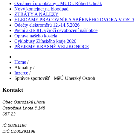
Oznámení pro občany - MUDr. Róbert Uhnák
Nový kontejner na bioodpad
ZTRÁTY A NÁLEZY
HLEDÁME PRACOVNÍKA SBĚRNÉHO DVORA V OST
Odečty elektroměrů 12.-14.5.2026
Pietní akt k 81. výročí osvobození naší obce
Oprava našeho kostela
Cyklobusy Zlínského kraje 2026
PŘEJEME KRÁSNÉ VELIKONOCE
Home
/
Aktuality
/
Inzerce
/
Správce sportovišť - MěÚ Uherský Ostroh
Kontakt
Obec Ostrožská Lhota
Ostrožská Lhota č.148
687 23
IČ:00291196
DIČ:CZ00291196