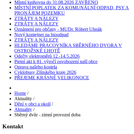
Místní knihovna do 31.08.2026 ZAVŘENO
MÍSTNÍ POPLATEK ZA KOMUNÁLNÍ ODPAD, PSY A
PRONÁJEM POZEMKU
ZTRÁTY A NÁLEZY
ZTRÁTY A NÁLEZY
Oznámení pro občany - MUDr. Róbert Uhnák
Nový kontejner na bioodpad
ZTRÁTY A NÁLEZY
HLEDÁME PRACOVNÍKA SBĚRNÉHO DVORA V
OSTROŽSKÉ LHOTĚ
Odečty elektroměrů 12.-14.5.2026
Pietní akt k 81. výročí osvobození naší obce
Oprava našeho kostela
Cyklobusy Zlínského kraje 2026
PŘEJEME KRÁSNÉ VELIKONOCE
Home
/
Aktuality
/
Dění v obci a okolí
/
Aktuality
/
Sběrný dvůr - zimní provozní doba
Kontakt