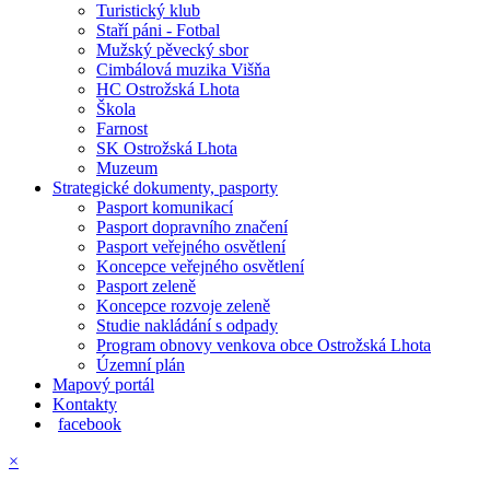
Turistický klub
Staří páni - Fotbal
Mužský pěvecký sbor
Cimbálová muzika Višňa
HC Ostrožská Lhota
Škola
Farnost
SK Ostrožská Lhota
Muzeum
Strategické dokumenty, pasporty
Pasport komunikací
Pasport dopravního značení
Pasport veřejného osvětlení
Koncepce veřejného osvětlení
Pasport zeleně
Koncepce rozvoje zeleně
Studie nakládání s odpady
Program obnovy venkova obce Ostrožská Lhota
Územní plán
Mapový portál
Kontakty
facebook
×