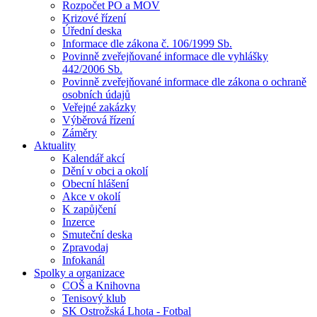
Rozpočet PO a MOV
Krizové řízení
Úřední deska
Informace dle zákona č. 106/1999 Sb.
Povinně zveřejňované informace dle vyhlášky
442/2006 Sb.
Povinně zveřejňované informace dle zákona o ochraně
osobních údajů
Veřejné zakázky
Výběrová řízení
Záměry
Aktuality
Kalendář akcí
Dění v obci a okolí
Obecní hlášení
Akce v okolí
K zapůjčení
Inzerce
Smuteční deska
Zpravodaj
Infokanál
Spolky a organizace
COŠ a Knihovna
Tenisový klub
SK Ostrožská Lhota - Fotbal