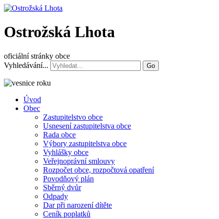
Ostrožská Lhota
oficiální stránky obce
Vyhledávání...
Go
Úvod
Obec
Zastupitelstvo obce
Usnesení zastupitelstva obce
Rada obce
Výbory zastupitelstva obce
Vyhlášky obce
Veřejnoprávní smlouvy
Rozpočet obce, rozpočtová opatření
Povodňový plán
Sběrný dvůr
Odpady
Dar při narození dítěte
Ceník poplatků