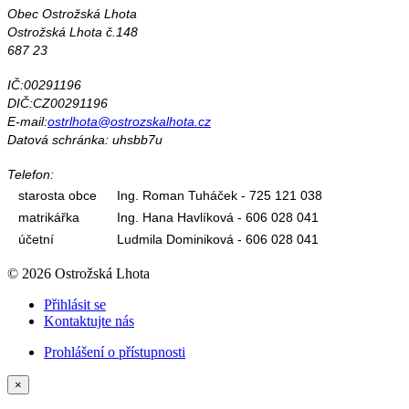
Obec Ostrožská Lhota
Ostrožská Lhota č.148
687 23
IČ:00291196
DIČ:CZ00291196
E-mail:
ostrlhota@ostrozskalhota.cz
Datová schránka: uhsbb7u
Telefon:
starosta obce
Ing. Roman Tuháček - 725 121 038
matrikářka
Ing. Hana Havlíková - 606 028 041
účetní
Ludmila Dominiková - 606 028 041
© 2026 Ostrožská Lhota
Přihlásit se
Kontaktujte nás
Prohlášení o přístupnosti
×