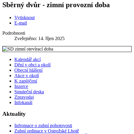
Sběrný dvůr - zimní provozní doba
Vytisknout
E-mail
Podrobnosti
Zveřejněno: 14. říjen 2025
Kalendář akcí
Dění v obci a okolí
Obecní hlášení
Akce v okolí
K zapůjčení
Inzerce
Smuteční deska
Zpravodaj
Infokanál
Aktuality
Infromace o zubní pohotovosti
Zubní ordinace v Ostrožské Lhotě