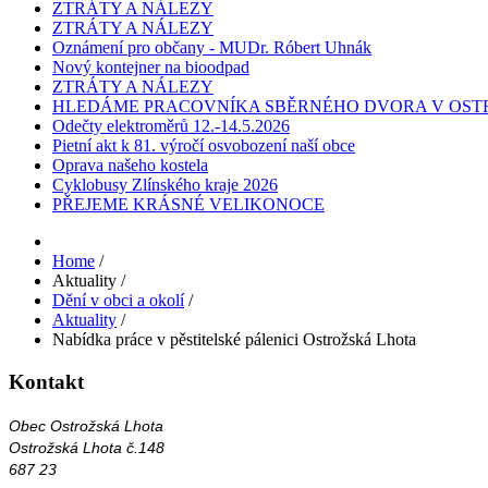
ZTRÁTY A NÁLEZY
ZTRÁTY A NÁLEZY
Oznámení pro občany - MUDr. Róbert Uhnák
Nový kontejner na bioodpad
ZTRÁTY A NÁLEZY
HLEDÁME PRACOVNÍKA SBĚRNÉHO DVORA V OST
Odečty elektroměrů 12.-14.5.2026
Pietní akt k 81. výročí osvobození naší obce
Oprava našeho kostela
Cyklobusy Zlínského kraje 2026
PŘEJEME KRÁSNÉ VELIKONOCE
Home
/
Aktuality
/
Dění v obci a okolí
/
Aktuality
/
Nabídka práce v pěstitelské pálenici Ostrožská Lhota
Kontakt
Obec Ostrožská Lhota
Ostrožská Lhota č.148
687 23