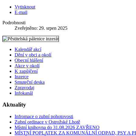
Vytisknout
E-mail
Podrobnosti
Zveřejněno: 29. srpen 2025
Kalendář akcí
Dění v obci a okolí
Obecní hlášení
Akce v okolí
K zapůjčení
Inzerce
Smuteční deska
Zpravodaj
Infokanál
Aktuality
Infromace o zubní pohotovosti
Zubní ordinace v Ostrožské Lhotě
Místní knihovna do 31.08.2026 ZAVŘENO
MÍSTNÍ POPLATEK ZA KOMUNÁLNÍ ODPAD, PSY A