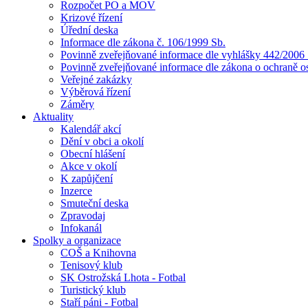
Rozpočet PO a MOV
Krizové řízení
Úřední deska
Informace dle zákona č. 106/1999 Sb.
Povinně zveřejňované informace dle vyhlášky 442/2006 
Povinně zveřejňované informace dle zákona o ochraně o
Veřejné zakázky
Výběrová řízení
Záměry
Aktuality
Kalendář akcí
Dění v obci a okolí
Obecní hlášení
Akce v okolí
K zapůjčení
Inzerce
Smuteční deska
Zpravodaj
Infokanál
Spolky a organizace
COŠ a Knihovna
Tenisový klub
SK Ostrožská Lhota - Fotbal
Turistický klub
Staří páni - Fotbal