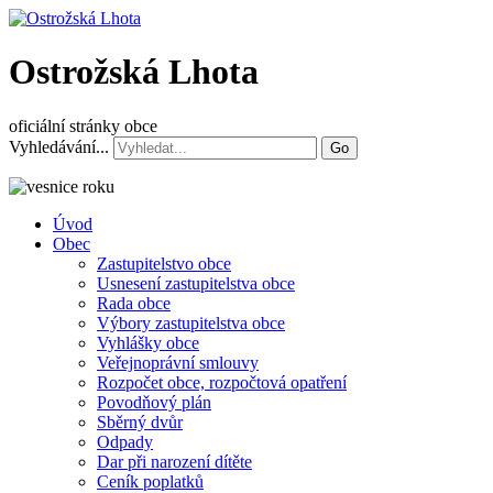
Ostrožská Lhota
oficiální stránky obce
Vyhledávání...
Go
Úvod
Obec
Zastupitelstvo obce
Usnesení zastupitelstva obce
Rada obce
Výbory zastupitelstva obce
Vyhlášky obce
Veřejnoprávní smlouvy
Rozpočet obce, rozpočtová opatření
Povodňový plán
Sběrný dvůr
Odpady
Dar při narození dítěte
Ceník poplatků