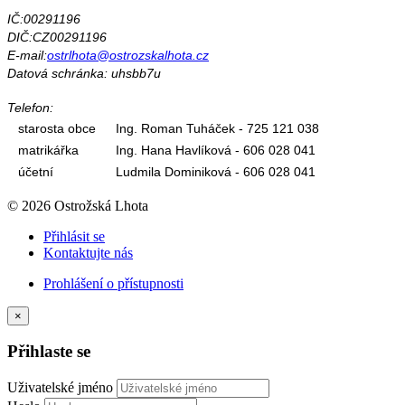
IČ:00291196
DIČ:CZ00291196
E-mail:
ostrlhota@ostrozskalhota.cz
Datová schránka: uhsbb7u
Telefon:
starosta obce
Ing. Roman Tuháček - 725 121 038
matrikářka
Ing. Hana Havlíková - 606 028 041
účetní
Ludmila Dominiková - 606 028 041
© 2026 Ostrožská Lhota
Přihlásit se
Kontaktujte nás
Prohlášení o přístupnosti
×
Přihlaste se
Uživatelské jméno