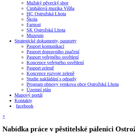
Mužský pěvecký sbor
Cimbálová muzika Višňa
HC Ostrožská Lhota
Škola
Farnost
SK Ostrožská Lhota
Muzeum
Strategické dokumenty, pasporty
Pasport komunikací
Pasport dopravního značení
Pasport veřejného osvětlení
Koncepce veřejného osvětlení
Pasport zeleně
Koncepce rozvoje zeleně
Studie nakládání s odpady
Program obnovy venkova obce Ostrožská Lhota
Územní plán
Mapový portál
Kontakty
facebook
×
Nabídka práce v pěstitelské pálenici Ostr