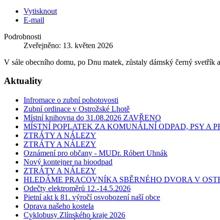
Vytisknout
E-mail
Podrobnosti
Zveřejněno: 13. květen 2026
V sále obecního domu, po Dnu matek, zůstaly dámský černý svetřík a
Aktuality
Infromace o zubní pohotovosti
Zubní ordinace v Ostrožské Lhotě
Místní knihovna do 31.08.2026 ZAVŘENO
MÍSTNÍ POPLATEK ZA KOMUNÁLNÍ ODPAD, PSY A
ZTRÁTY A NÁLEZY
ZTRÁTY A NÁLEZY
Oznámení pro občany - MUDr. Róbert Uhnák
Nový kontejner na bioodpad
ZTRÁTY A NÁLEZY
HLEDÁME PRACOVNÍKA SBĚRNÉHO DVORA V OST
Odečty elektroměrů 12.-14.5.2026
Pietní akt k 81. výročí osvobození naší obce
Oprava našeho kostela
Cyklobusy Zlínského kraje 2026