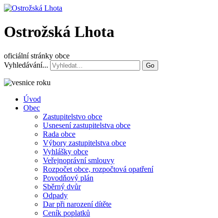
Ostrožská Lhota
oficiální stránky obce
Vyhledávání...
Go
Úvod
Obec
Zastupitelstvo obce
Usnesení zastupitelstva obce
Rada obce
Výbory zastupitelstva obce
Vyhlášky obce
Veřejnoprávní smlouvy
Rozpočet obce, rozpočtová opatření
Povodňový plán
Sběrný dvůr
Odpady
Dar při narození dítěte
Ceník poplatků