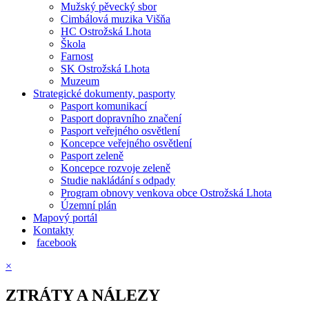
Mužský pěvecký sbor
Cimbálová muzika Višňa
HC Ostrožská Lhota
Škola
Farnost
SK Ostrožská Lhota
Muzeum
Strategické dokumenty, pasporty
Pasport komunikací
Pasport dopravního značení
Pasport veřejného osvětlení
Koncepce veřejného osvětlení
Pasport zeleně
Koncepce rozvoje zeleně
Studie nakládání s odpady
Program obnovy venkova obce Ostrožská Lhota
Územní plán
Mapový portál
Kontakty
facebook
×
ZTRÁTY A NÁLEZY