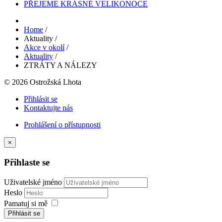
PŘEJEME KRÁSNÉ VELIKONOCE
Home
/
Aktuality
/
Akce v okolí
/
Aktuality
/
ZTRÁTY A NÁLEZY
© 2026 Ostrožská Lhota
Přihlásit se
Kontaktujte nás
Prohlášení o přístupnosti
×
Přihlaste se
Uživatelské jméno
Heslo
Pamatuj si mě
Přihlásit se