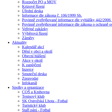
Rozpočet PO a MOV
Krizové řízení
Úřední deska
Informace dle zákona č. 106/1999 Sb.
Povinně zveřejňované informace dle vyhlášky 442/2006 
Povinně zveřejňované informace dle zákona o ochraně o
Veřejné zakázky
Výběrová řízení
Záměry
Aktuality
Kalendář akcí
Dění v obci a okolí
Obecní hlášení
Akce v okolí
K zapůjčení
Inzerce
Smuteční deska
Zpravodaj
Infokanál
Spolky a organizace
COŠ a Knihovna
Tenisový klub
SK Ostrožská Lhota - Fotbal
Turistický klub
Staří páni - Fotbal