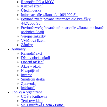
Rozpočet PO a MOV
Krizové řízení
Úřední deska
Informace dle zákona č. 106/1999 Sb.
Povinně zveřejňované informace dle vyhlášky
442/2006 Sb.
Povinně zveřejňované informace dle zákona o ochraně
osobních údajů
Veřejné zakázky
Výběrová řízení
Záměry
Aktuality
Kalendář akcí
Dění v obci a okolí
Obecní hlášení
Akce v okolí
K zapůjčení
Inzerce
Smuteční deska
Zpravodaj
Infokanál
Spolky a organizace
COŠ a Knihovna
Tenisový klub
SK Ostrožská Lhota - Fotbal