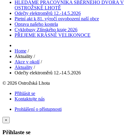
HLEDÁME PRACOVNÍKA SBĚRNÉHO DVORA V
OSTROŽSKÉ LHOTĚ
Odečty elektroměrů 12.-14.5.2026
Pietní akt k 81. výročí osvobození naší obce
Oprava našeho kostela
Cyklobusy Zlínského kraje 2026
PŘEJEME KRÁSNÉ VELIKONOCE
Home
/
Aktuality
/
Akce v okolí
/
Aktuality
/
Odečty elektroměrů 12.-14.5.2026
© 2026 Ostrožská Lhota
Přihlásit se
Kontaktujte nás
Prohlášení o přístupnosti
×
Přihlaste se