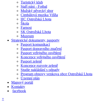
Turistický klub
Staří páni - Fotbal
Mužský pěvecký sbor
Cimbálová muzika Višňa
HC Ostrožská Lhota
Škola
Farnost
SK Ostrožská Lhota
Muzeum
Strategické dokumenty, pasporty
Pasport komunikací
Pasport dopravního značení
Pasport veřejného osvětlení
Koncepce veřejného osvětlení
Pasport zeleně
Koncepce rozvoje zeleně
Studie nakládání s odpady
Program obnovy venkova obce Ostrožská Lhota
Územní plán
Mapový portál
Kontakty
facebook
×