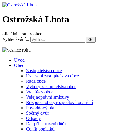
Ostrožská Lhota
oficiální stránky obce
Vyhledávání...
Go
Úvod
Obec
Zastupitelstvo obce
Usnesení zastupitelstva obce
Rada obce
Výbory zastupitelstva obce
Vyhlášky obce
Veřejnoprávní smlouvy
Rozpočet obce, rozpočtová opatření
Povodňový plán
Sběrný dvůr
Odpady
Dar při narození dítěte
Ceník poplatků