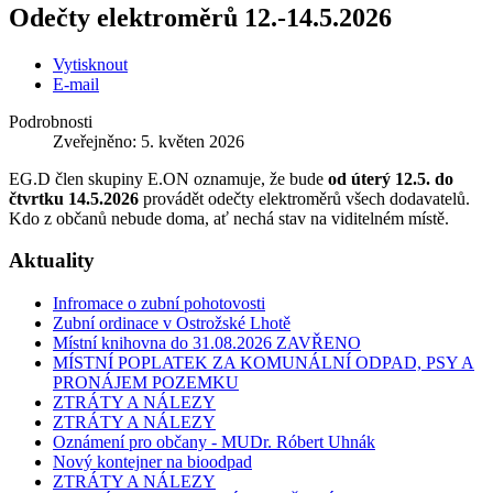
Odečty elektroměrů 12.-14.5.2026
Vytisknout
E-mail
Podrobnosti
Zveřejněno: 5. květen 2026
EG.D člen skupiny E.ON oznamuje, že bude
od úterý 12.5. do
čtvrtku 14.5.2026
provádět odečty elektroměrů všech dodavatelů.
Kdo z občanů nebude doma, ať nechá stav na viditelném místě.
Aktuality
Infromace o zubní pohotovosti
Zubní ordinace v Ostrožské Lhotě
Místní knihovna do 31.08.2026 ZAVŘENO
MÍSTNÍ POPLATEK ZA KOMUNÁLNÍ ODPAD, PSY A
PRONÁJEM POZEMKU
ZTRÁTY A NÁLEZY
ZTRÁTY A NÁLEZY
Oznámení pro občany - MUDr. Róbert Uhnák
Nový kontejner na bioodpad
ZTRÁTY A NÁLEZY