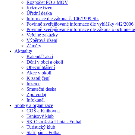
Rozpočet PO a MOV
Krizové řízení
Úřední deska
Informace dle zákona č. 106/1999 Sb.
Povinně zveřejňované informace dle vyhlášky 442/2006 
Povinně zveřejňované informace dle zákona o ochraně o
Veřejné zakázky
Výběrová řízení
Záměry
Aktuality
Kalendář akcí
Dění v obci a okolí
Obecní hlášení
Akce v okolí
K zapůjčení
Inzerce
Smuteční deska
Zpravodaj
Infokanál
Spolky a organizace
COŠ a Knihovna
Tenisový klub
SK Ostrožská Lhota - Fotbal
Turistický klub
Staří páni - Fotbal