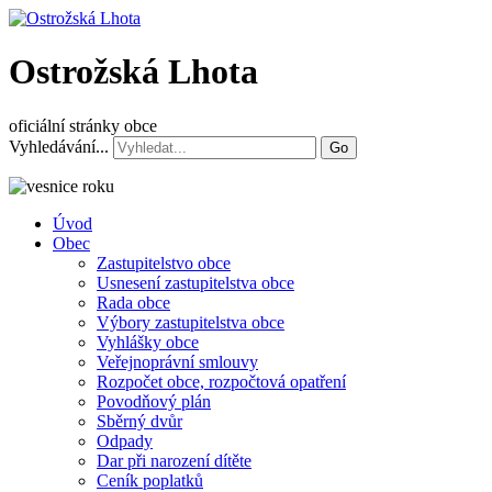
Ostrožská Lhota
oficiální stránky obce
Vyhledávání...
Go
Úvod
Obec
Zastupitelstvo obce
Usnesení zastupitelstva obce
Rada obce
Výbory zastupitelstva obce
Vyhlášky obce
Veřejnoprávní smlouvy
Rozpočet obce, rozpočtová opatření
Povodňový plán
Sběrný dvůr
Odpady
Dar při narození dítěte
Ceník poplatků