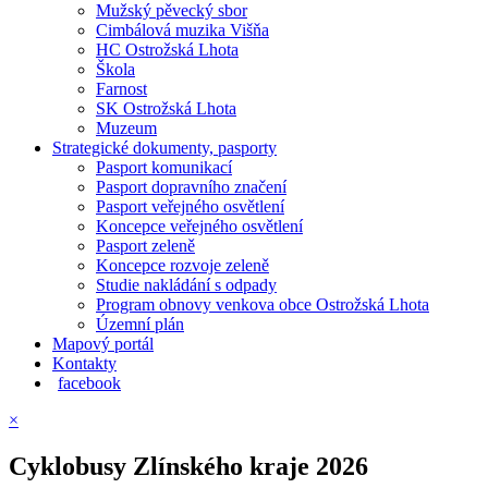
Mužský pěvecký sbor
Cimbálová muzika Višňa
HC Ostrožská Lhota
Škola
Farnost
SK Ostrožská Lhota
Muzeum
Strategické dokumenty, pasporty
Pasport komunikací
Pasport dopravního značení
Pasport veřejného osvětlení
Koncepce veřejného osvětlení
Pasport zeleně
Koncepce rozvoje zeleně
Studie nakládání s odpady
Program obnovy venkova obce Ostrožská Lhota
Územní plán
Mapový portál
Kontakty
facebook
×
Cyklobusy Zlínského kraje 2026