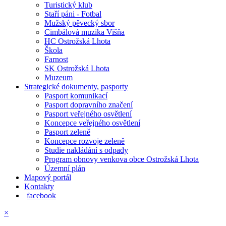
Turistický klub
Staří páni - Fotbal
Mužský pěvecký sbor
Cimbálová muzika Višňa
HC Ostrožská Lhota
Škola
Farnost
SK Ostrožská Lhota
Muzeum
Strategické dokumenty, pasporty
Pasport komunikací
Pasport dopravního značení
Pasport veřejného osvětlení
Koncepce veřejného osvětlení
Pasport zeleně
Koncepce rozvoje zeleně
Studie nakládání s odpady
Program obnovy venkova obce Ostrožská Lhota
Územní plán
Mapový portál
Kontakty
facebook
×