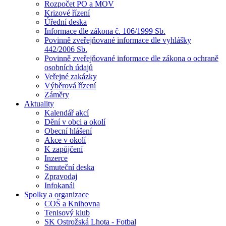
Rozpočet PO a MOV
Krizové řízení
Úřední deska
Informace dle zákona č. 106/1999 Sb.
Povinně zveřejňované informace dle vyhlášky
442/2006 Sb.
Povinně zveřejňované informace dle zákona o ochraně
osobních údajů
Veřejné zakázky
Výběrová řízení
Záměry
Aktuality
Kalendář akcí
Dění v obci a okolí
Obecní hlášení
Akce v okolí
K zapůjčení
Inzerce
Smuteční deska
Zpravodaj
Infokanál
Spolky a organizace
COŠ a Knihovna
Tenisový klub
SK Ostrožská Lhota - Fotbal