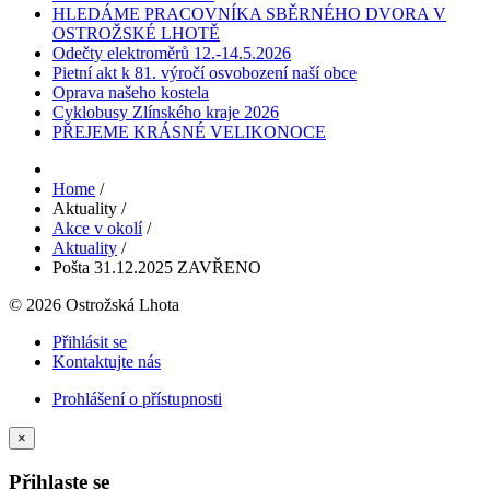
HLEDÁME PRACOVNÍKA SBĚRNÉHO DVORA V
OSTROŽSKÉ LHOTĚ
Odečty elektroměrů 12.-14.5.2026
Pietní akt k 81. výročí osvobození naší obce
Oprava našeho kostela
Cyklobusy Zlínského kraje 2026
PŘEJEME KRÁSNÉ VELIKONOCE
Home
/
Aktuality
/
Akce v okolí
/
Aktuality
/
Pošta 31.12.2025 ZAVŘENO
© 2026 Ostrožská Lhota
Přihlásit se
Kontaktujte nás
Prohlášení o přístupnosti
×
Přihlaste se