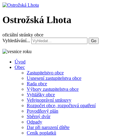
Ostrožská Lhota
oficiální stránky obce
Vyhledávání...
Go
Úvod
Obec
Zastupitelstvo obce
Usnesení zastupitelstva obce
Rada obce
Výbory zastupitelstva obce
Vyhlášky obce
Veřejnoprávní smlouvy
Rozpočet obce, rozpočtová opatření
Povodňový plán
Sběrný dvůr
Odpady
Dar při narození dítěte
Ceník poplatků