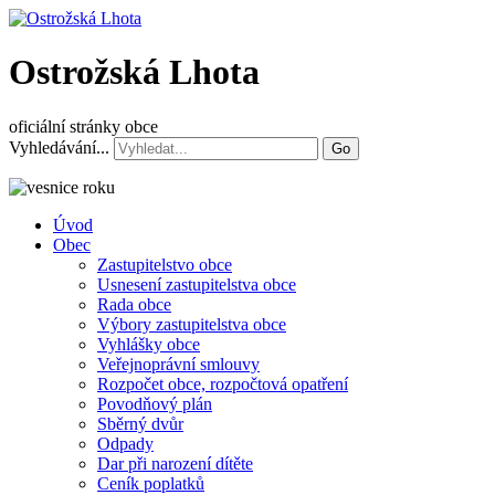
Ostrožská Lhota
oficiální stránky obce
Vyhledávání...
Go
Úvod
Obec
Zastupitelstvo obce
Usnesení zastupitelstva obce
Rada obce
Výbory zastupitelstva obce
Vyhlášky obce
Veřejnoprávní smlouvy
Rozpočet obce, rozpočtová opatření
Povodňový plán
Sběrný dvůr
Odpady
Dar při narození dítěte
Ceník poplatků