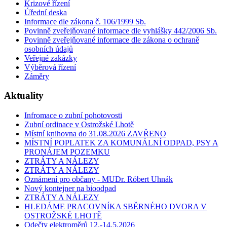
Krizové řízení
Úřední deska
Informace dle zákona č. 106/1999 Sb.
Povinně zveřejňované informace dle vyhlášky 442/2006 Sb.
Povinně zveřejňované informace dle zákona o ochraně
osobních údajů
Veřejné zakázky
Výběrová řízení
Záměry
Aktuality
Infromace o zubní pohotovosti
Zubní ordinace v Ostrožské Lhotě
Místní knihovna do 31.08.2026 ZAVŘENO
MÍSTNÍ POPLATEK ZA KOMUNÁLNÍ ODPAD, PSY A
PRONÁJEM POZEMKU
ZTRÁTY A NÁLEZY
ZTRÁTY A NÁLEZY
Oznámení pro občany - MUDr. Róbert Uhnák
Nový kontejner na bioodpad
ZTRÁTY A NÁLEZY
HLEDÁME PRACOVNÍKA SBĚRNÉHO DVORA V
OSTROŽSKÉ LHOTĚ
Odečty elektroměrů 12.-14.5.2026