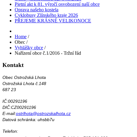
Pietní akt k 81. výročí osvobození naší obce
Oprava našeho kostela
Cyklobusy Zlínského kraje 2026
PŘEJEME KRÁSNÉ VELIKONOCE
Home
/
Obec
/
Vyhlášky obce
/
Nařízení obce č.1/2016 - Tržní řád
Kontakt
Obec Ostrožská Lhota
Ostrožská Lhota č.148
687 23
IČ:00291196
DIČ:CZ00291196
E-mail:
ostrlhota@ostrozskalhota.cz
Datová schránka: uhsbb7u
Telefon: