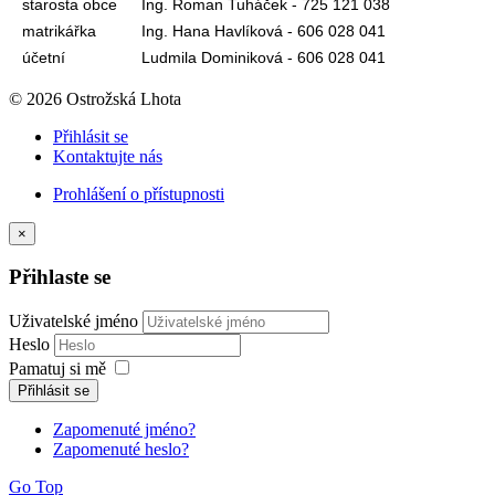
starosta obce
Ing. Roman Tuháček - 725 121 038
matrikářka
Ing. Hana Havlíková - 606 028 041
účetní
Ludmila Dominiková - 606 028 041
© 2026 Ostrožská Lhota
Přihlásit se
Kontaktujte nás
Prohlášení o přístupnosti
×
Přihlaste se
Uživatelské jméno
Heslo
Pamatuj si mě
Přihlásit se
Zapomenuté jméno?
Zapomenuté heslo?
Go Top