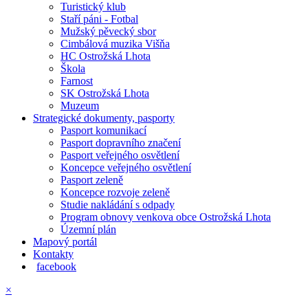
Turistický klub
Staří páni - Fotbal
Mužský pěvecký sbor
Cimbálová muzika Višňa
HC Ostrožská Lhota
Škola
Farnost
SK Ostrožská Lhota
Muzeum
Strategické dokumenty, pasporty
Pasport komunikací
Pasport dopravního značení
Pasport veřejného osvětlení
Koncepce veřejného osvětlení
Pasport zeleně
Koncepce rozvoje zeleně
Studie nakládání s odpady
Program obnovy venkova obce Ostrožská Lhota
Územní plán
Mapový portál
Kontakty
facebook
×