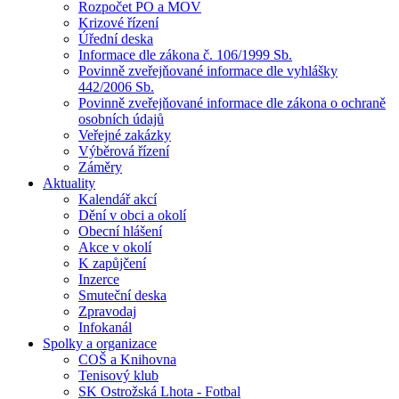
Rozpočet PO a MOV
Krizové řízení
Úřední deska
Informace dle zákona č. 106/1999 Sb.
Povinně zveřejňované informace dle vyhlášky
442/2006 Sb.
Povinně zveřejňované informace dle zákona o ochraně
osobních údajů
Veřejné zakázky
Výběrová řízení
Záměry
Aktuality
Kalendář akcí
Dění v obci a okolí
Obecní hlášení
Akce v okolí
K zapůjčení
Inzerce
Smuteční deska
Zpravodaj
Infokanál
Spolky a organizace
COŠ a Knihovna
Tenisový klub
SK Ostrožská Lhota - Fotbal