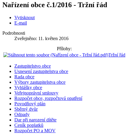
Nařízení obce č.1/2016 - Tržní řád
Vytisknout
E-mail
Podrobnosti
Zveřejněno: 11. květen 2016
Přílohy:
Tržní řád
Zastupitelstvo obce
Usnesení zastupitelstva obce
Rada obce
Výbory zastupitelstva obce
Vyhlášky obce
Veřejnoprávní smlouvy
Rozpočet obce, rozpočtová opatření
Povodňový plán
Sběrný dvůr
Odpady
Dar při narození dítěte
Ceník poplatků
Rozpočet PO a MOV