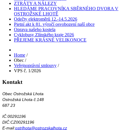
ZTRÁTY A NÁLEZY
HLEDÁME PRACOVNÍKA SBĚRNÉHO DVORA V
OSTROŽSKÉ LHOTĚ
Odečty elektroměrů 12.-14.5.2026
Pietní akt k 81. výročí osvobození naší obce
Oprava našeho kostela
Cyklobusy Zlínského kraje 2026
PŘEJEME KRÁSNÉ VELIKONOCE
Home
/
Obec
/
Veřejnoprávní smlouvy
/
VPS č. 1/2026
Kontakt
Obec Ostrožská Lhota
Ostrožská Lhota č.148
687 23
IČ:00291196
DIČ:CZ00291196
E-mail:
ostrlhota@ostrozskalhota.cz