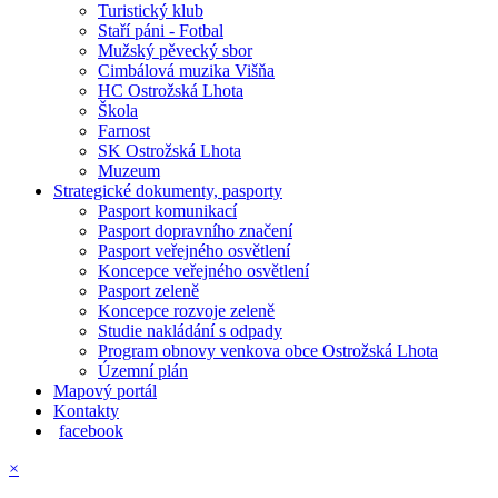
Turistický klub
Staří páni - Fotbal
Mužský pěvecký sbor
Cimbálová muzika Višňa
HC Ostrožská Lhota
Škola
Farnost
SK Ostrožská Lhota
Muzeum
Strategické dokumenty, pasporty
Pasport komunikací
Pasport dopravního značení
Pasport veřejného osvětlení
Koncepce veřejného osvětlení
Pasport zeleně
Koncepce rozvoje zeleně
Studie nakládání s odpady
Program obnovy venkova obce Ostrožská Lhota
Územní plán
Mapový portál
Kontakty
facebook
×