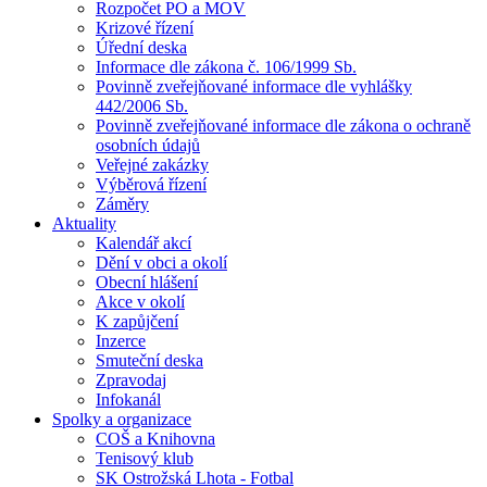
Rozpočet PO a MOV
Krizové řízení
Úřední deska
Informace dle zákona č. 106/1999 Sb.
Povinně zveřejňované informace dle vyhlášky
442/2006 Sb.
Povinně zveřejňované informace dle zákona o ochraně
osobních údajů
Veřejné zakázky
Výběrová řízení
Záměry
Aktuality
Kalendář akcí
Dění v obci a okolí
Obecní hlášení
Akce v okolí
K zapůjčení
Inzerce
Smuteční deska
Zpravodaj
Infokanál
Spolky a organizace
COŠ a Knihovna
Tenisový klub
SK Ostrožská Lhota - Fotbal