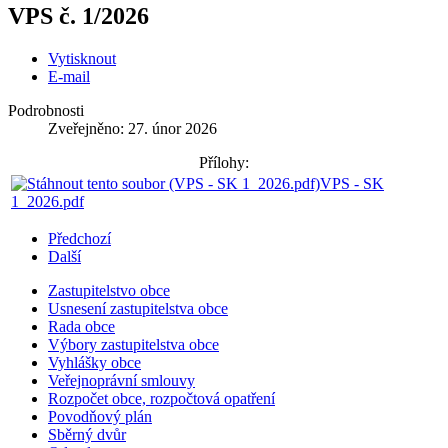
VPS č. 1/2026
Vytisknout
E-mail
Podrobnosti
Zveřejněno: 27. únor 2026
Přílohy:
VPS - SK
1_2026.pdf
Předchozí
Další
Zastupitelstvo obce
Usnesení zastupitelstva obce
Rada obce
Výbory zastupitelstva obce
Vyhlášky obce
Veřejnoprávní smlouvy
Rozpočet obce, rozpočtová opatření
Povodňový plán
Sběrný dvůr