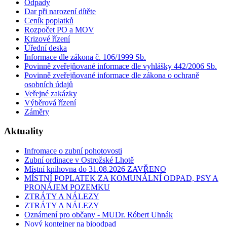
Odpady
Dar při narození dítěte
Ceník poplatků
Rozpočet PO a MOV
Krizové řízení
Úřední deska
Informace dle zákona č. 106/1999 Sb.
Povinně zveřejňované informace dle vyhlášky 442/2006 Sb.
Povinně zveřejňované informace dle zákona o ochraně
osobních údajů
Veřejné zakázky
Výběrová řízení
Záměry
Aktuality
Infromace o zubní pohotovosti
Zubní ordinace v Ostrožské Lhotě
Místní knihovna do 31.08.2026 ZAVŘENO
MÍSTNÍ POPLATEK ZA KOMUNÁLNÍ ODPAD, PSY A
PRONÁJEM POZEMKU
ZTRÁTY A NÁLEZY
ZTRÁTY A NÁLEZY
Oznámení pro občany - MUDr. Róbert Uhnák
Nový kontejner na bioodpad