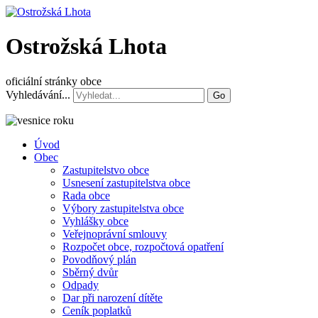
Ostrožská Lhota
oficiální stránky obce
Vyhledávání...
Go
Úvod
Obec
Zastupitelstvo obce
Usnesení zastupitelstva obce
Rada obce
Výbory zastupitelstva obce
Vyhlášky obce
Veřejnoprávní smlouvy
Rozpočet obce, rozpočtová opatření
Povodňový plán
Sběrný dvůr
Odpady
Dar při narození dítěte
Ceník poplatků