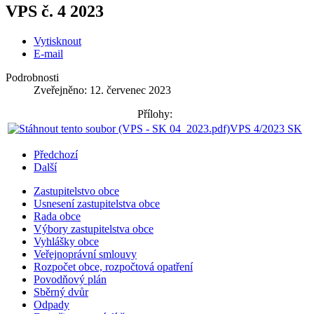
VPS č. 4 2023
Vytisknout
E-mail
Podrobnosti
Zveřejněno: 12. červenec 2023
Přílohy:
VPS 4/2023 SK
Předchozí
Další
Zastupitelstvo obce
Usnesení zastupitelstva obce
Rada obce
Výbory zastupitelstva obce
Vyhlášky obce
Veřejnoprávní smlouvy
Rozpočet obce, rozpočtová opatření
Povodňový plán
Sběrný dvůr
Odpady