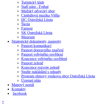
Turistický klub
Staří páni - Fotbal
Mužský pěvecký sbor
Cimbálová muzika Višňa
HC Ostrožská Lhota
Škola
Farnost
SK Ostrožská Lhota
Muzeum
Strategické dokumenty, pasporty
Pasport komunikací
Pasport dopravního značení
Pasport veřejného osvětlení
Koncepce veřejného osvětlení
Pasport zeleně
Koncepce rozvoje zeleně
Studie nakládání s odpady
Program obnovy venkova obce Ostrožská Lhota
Územní plán
Mapový portál
Kontakty
facebook
×