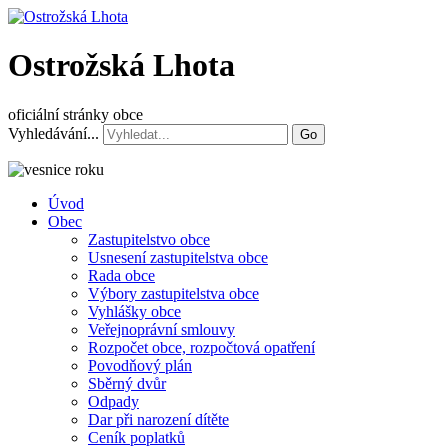
Ostrožská Lhota
oficiální stránky obce
Vyhledávání...
Go
Úvod
Obec
Zastupitelstvo obce
Usnesení zastupitelstva obce
Rada obce
Výbory zastupitelstva obce
Vyhlášky obce
Veřejnoprávní smlouvy
Rozpočet obce, rozpočtová opatření
Povodňový plán
Sběrný dvůr
Odpady
Dar při narození dítěte
Ceník poplatků