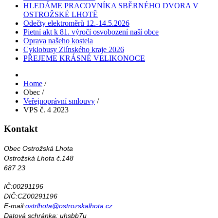
HLEDÁME PRACOVNÍKA SBĚRNÉHO DVORA V
OSTROŽSKÉ LHOTĚ
Odečty elektroměrů 12.-14.5.2026
Pietní akt k 81. výročí osvobození naší obce
Oprava našeho kostela
Cyklobusy Zlínského kraje 2026
PŘEJEME KRÁSNÉ VELIKONOCE
Home
/
Obec
/
Veřejnoprávní smlouvy
/
VPS č. 4 2023
Kontakt
Obec Ostrožská Lhota
Ostrožská Lhota č.148
687 23
IČ:00291196
DIČ:CZ00291196
E-mail:
ostrlhota@ostrozskalhota.cz
Datová schránka: uhsbb7u