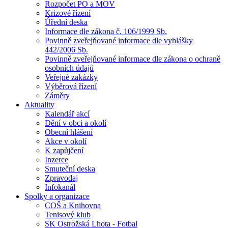
Rozpočet PO a MOV
Krizové řízení
Úřední deska
Informace dle zákona č. 106/1999 Sb.
Povinně zveřejňované informace dle vyhlášky
442/2006 Sb.
Povinně zveřejňované informace dle zákona o ochraně
osobních údajů
Veřejné zakázky
Výběrová řízení
Záměry
Aktuality
Kalendář akcí
Dění v obci a okolí
Obecní hlášení
Akce v okolí
K zapůjčení
Inzerce
Smuteční deska
Zpravodaj
Infokanál
Spolky a organizace
COŠ a Knihovna
Tenisový klub
SK Ostrožská Lhota - Fotbal