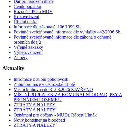
Dar při narození dítěte
Ceník poplatků
Rozpočet PO a MOV
Krizové řízení
Úřední deska
Informace dle zákona č. 106/1999 Sb.
Povinně zveřejňované informace dle vyhlášky 442/2006 Sb.
Povinně zveřejňované informace dle zákona o ochraně
osobních údajů
Veřejné zakázky
Výběrová řízení
Záměry
Aktuality
Infromace o zubní pohotovosti
Zubní ordinace v Ostrožské Lhotě
Místní knihovna do 31.08.2026 ZAVŘENO
MÍSTNÍ POPLATEK ZA KOMUNÁLNÍ ODPAD, PSY A
PRONÁJEM POZEMKU
ZTRÁTY A NÁLEZY
ZTRÁTY A NÁLEZY
Oznámení pro občany - MUDr. Róbert Uhnák
Nový kontejner na bioodpad
ZTRÁTY A NÁLEZY