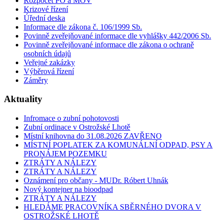
Rozpočet PO a MOV
Krizové řízení
Úřední deska
Informace dle zákona č. 106/1999 Sb.
Povinně zveřejňované informace dle vyhlášky 442/2006 Sb.
Povinně zveřejňované informace dle zákona o ochraně
osobních údajů
Veřejné zakázky
Výběrová řízení
Záměry
Aktuality
Infromace o zubní pohotovosti
Zubní ordinace v Ostrožské Lhotě
Místní knihovna do 31.08.2026 ZAVŘENO
MÍSTNÍ POPLATEK ZA KOMUNÁLNÍ ODPAD, PSY A
PRONÁJEM POZEMKU
ZTRÁTY A NÁLEZY
ZTRÁTY A NÁLEZY
Oznámení pro občany - MUDr. Róbert Uhnák
Nový kontejner na bioodpad
ZTRÁTY A NÁLEZY
HLEDÁME PRACOVNÍKA SBĚRNÉHO DVORA V
OSTROŽSKÉ LHOTĚ