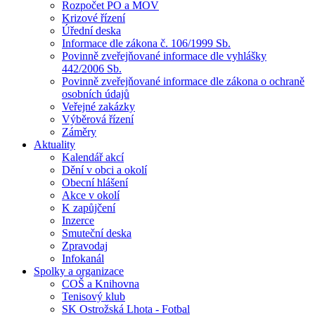
Rozpočet PO a MOV
Krizové řízení
Úřední deska
Informace dle zákona č. 106/1999 Sb.
Povinně zveřejňované informace dle vyhlášky
442/2006 Sb.
Povinně zveřejňované informace dle zákona o ochraně
osobních údajů
Veřejné zakázky
Výběrová řízení
Záměry
Aktuality
Kalendář akcí
Dění v obci a okolí
Obecní hlášení
Akce v okolí
K zapůjčení
Inzerce
Smuteční deska
Zpravodaj
Infokanál
Spolky a organizace
COŠ a Knihovna
Tenisový klub
SK Ostrožská Lhota - Fotbal