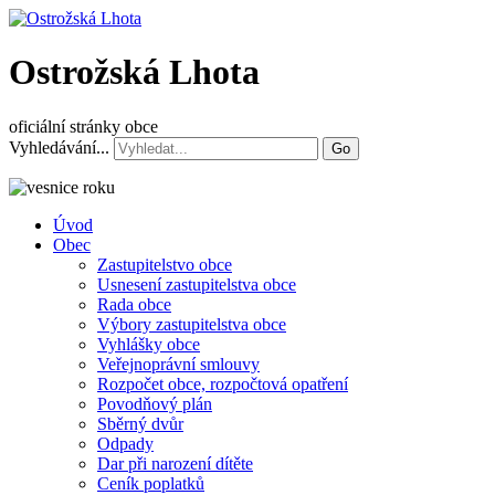
Ostrožská Lhota
oficiální stránky obce
Vyhledávání...
Go
Úvod
Obec
Zastupitelstvo obce
Usnesení zastupitelstva obce
Rada obce
Výbory zastupitelstva obce
Vyhlášky obce
Veřejnoprávní smlouvy
Rozpočet obce, rozpočtová opatření
Povodňový plán
Sběrný dvůr
Odpady
Dar při narození dítěte
Ceník poplatků