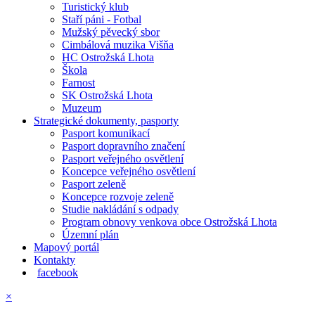
Turistický klub
Staří páni - Fotbal
Mužský pěvecký sbor
Cimbálová muzika Višňa
HC Ostrožská Lhota
Škola
Farnost
SK Ostrožská Lhota
Muzeum
Strategické dokumenty, pasporty
Pasport komunikací
Pasport dopravního značení
Pasport veřejného osvětlení
Koncepce veřejného osvětlení
Pasport zeleně
Koncepce rozvoje zeleně
Studie nakládání s odpady
Program obnovy venkova obce Ostrožská Lhota
Územní plán
Mapový portál
Kontakty
facebook
×