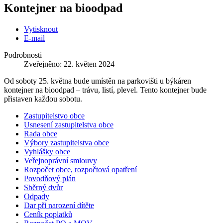
Kontejner na bioodpad
Vytisknout
E-mail
Podrobnosti
Zveřejněno: 22. květen 2024
Od soboty 25. května bude umístěn na parkovišti u býkáren
kontejner na bioodpad – trávu, listí, plevel. Tento kontejner bude
přistaven každou sobotu.
Zastupitelstvo obce
Usnesení zastupitelstva obce
Rada obce
Výbory zastupitelstva obce
Vyhlášky obce
Veřejnoprávní smlouvy
Rozpočet obce, rozpočtová opatření
Povodňový plán
Sběrný dvůr
Odpady
Dar při narození dítěte
Ceník poplatků