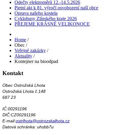
Odečty elektroměrů 12.-14.5.2026
Pietní akt k 81. výročí osvobození naší obce
Oprava našeho kostela
Cyklobusy Zlínského kraje 2026
PŘEJEME KRÁSNÉ VELIKONOCE
Home
/
Obec
/
Veřejné zakázky
/
Aktuality
/
Kontejner na bioodpad
Kontakt
Obec Ostrožská Lhota
Ostrožská Lhota č.148
687 23
IČ:00291196
DIČ:CZ00291196
E-mail:
ostrlhota@ostrozskalhota.cz
Datová schránka: uhsbb7u