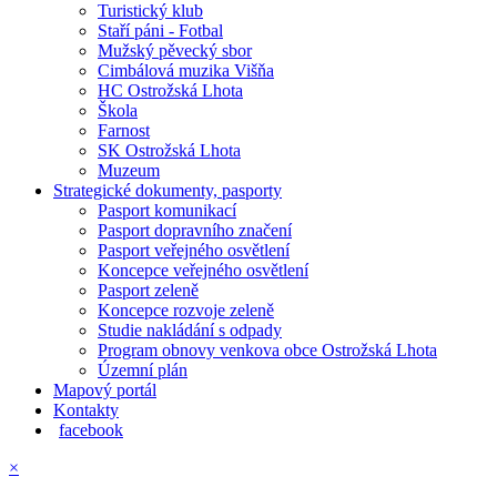
Turistický klub
Staří páni - Fotbal
Mužský pěvecký sbor
Cimbálová muzika Višňa
HC Ostrožská Lhota
Škola
Farnost
SK Ostrožská Lhota
Muzeum
Strategické dokumenty, pasporty
Pasport komunikací
Pasport dopravního značení
Pasport veřejného osvětlení
Koncepce veřejného osvětlení
Pasport zeleně
Koncepce rozvoje zeleně
Studie nakládání s odpady
Program obnovy venkova obce Ostrožská Lhota
Územní plán
Mapový portál
Kontakty
facebook
×