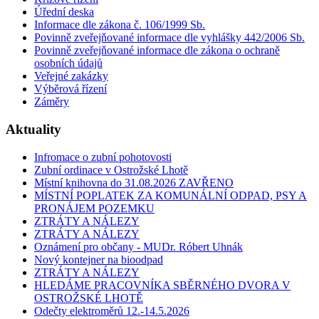
Úřední deska
Informace dle zákona č. 106/1999 Sb.
Povinně zveřejňované informace dle vyhlášky 442/2006 Sb.
Povinně zveřejňované informace dle zákona o ochraně
osobních údajů
Veřejné zakázky
Výběrová řízení
Záměry
Aktuality
Infromace o zubní pohotovosti
Zubní ordinace v Ostrožské Lhotě
Místní knihovna do 31.08.2026 ZAVŘENO
MÍSTNÍ POPLATEK ZA KOMUNÁLNÍ ODPAD, PSY A
PRONÁJEM POZEMKU
ZTRÁTY A NÁLEZY
ZTRÁTY A NÁLEZY
Oznámení pro občany - MUDr. Róbert Uhnák
Nový kontejner na bioodpad
ZTRÁTY A NÁLEZY
HLEDÁME PRACOVNÍKA SBĚRNÉHO DVORA V
OSTROŽSKÉ LHOTĚ
Odečty elektroměrů 12.-14.5.2026