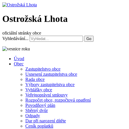
Ostrožská Lhota
oficiální stránky obce
Vyhledávání...
Go
Úvod
Obec
Zastupitelstvo obce
Usnesení zastupitelstva obce
Rada obce
Výbory zastupitelstva obce
Vyhlášky obce
Veřejnoprávní smlouvy
Rozpočet obce, rozpočtová opatření
Povodňový plán
Sběrný dvůr
Odpady
Dar při narození dítěte
Ceník poplatků