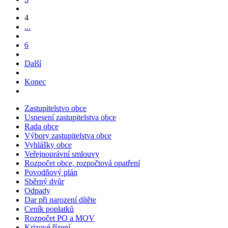
4
...
6
Další
Konec
Zastupitelstvo obce
Usnesení zastupitelstva obce
Rada obce
Výbory zastupitelstva obce
Vyhlášky obce
Veřejnoprávní smlouvy
Rozpočet obce, rozpočtová opatření
Povodňový plán
Sběrný dvůr
Odpady
Dar při narození dítěte
Ceník poplatků
Rozpočet PO a MOV
Krizové řízení