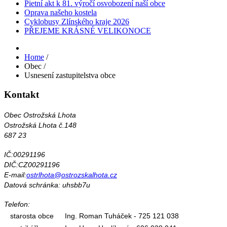
Pietní akt k 81. výročí osvobození naší obce
Oprava našeho kostela
Cyklobusy Zlínského kraje 2026
PŘEJEME KRÁSNÉ VELIKONOCE
Home
/
Obec
/
Usnesení zastupitelstva obce
Kontakt
Obec Ostrožská Lhota
Ostrožská Lhota č.148
687 23
IČ:00291196
DIČ:CZ00291196
E-mail:
ostrlhota@ostrozskalhota.cz
Datová schránka: uhsbb7u
Telefon:
starosta obce
Ing. Roman Tuháček - 725 121 038