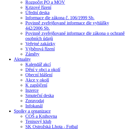
Rozpočet PO a MOV
Krizové řízení
Úřední deska
Informace dle zákona č. 106/1999 Sb.
Povinně zveřejňované informace dle vyhlášky
442/2006 Sb.
Povinně zveřejňované informace dle zákona o ochraně
osobních údajů
Veřejné zakázky
Výběrová řízení
Záměry
Aktuality
Kalendář akcí
Dění v obci a okolí
Obecní hlášení
Akce v okolí
K zapůjčení
Inzerce
Smuteční deska
Zpravodaj
Infokanál
Spolky a organizace
COŠ a Knihovna
Tenisový klub
SK Ostrožská Lhota - Fotbal