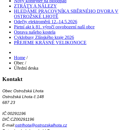
Nový kontejner na bioodpad
ZTRÁTY A NÁLEZY
HLEDÁME PRACOVNÍKA SBĚRNÉHO DVORA V
OSTROŽSKÉ LHOTĚ
Odečty elektroměrů 12.-14.5.2026
Pietní akt k 81. výročí osvobození naší obce
Oprava našeho kostela
Cyklobusy Zlínského kraje 2026
PŘEJEME KRÁSNÉ VELIKONOCE
Home
/
Obec
/
Úřední deska
Kontakt
Obec Ostrožská Lhota
Ostrožská Lhota č.148
687 23
IČ:00291196
DIČ:CZ00291196
E-mail:
ostrlhota@ostrozskalhota.cz