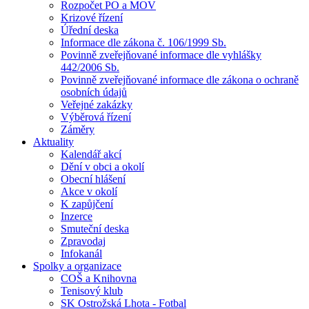
Rozpočet PO a MOV
Krizové řízení
Úřední deska
Informace dle zákona č. 106/1999 Sb.
Povinně zveřejňované informace dle vyhlášky
442/2006 Sb.
Povinně zveřejňované informace dle zákona o ochraně
osobních údajů
Veřejné zakázky
Výběrová řízení
Záměry
Aktuality
Kalendář akcí
Dění v obci a okolí
Obecní hlášení
Akce v okolí
K zapůjčení
Inzerce
Smuteční deska
Zpravodaj
Infokanál
Spolky a organizace
COŠ a Knihovna
Tenisový klub
SK Ostrožská Lhota - Fotbal