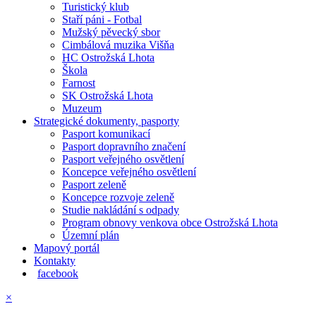
Turistický klub
Staří páni - Fotbal
Mužský pěvecký sbor
Cimbálová muzika Višňa
HC Ostrožská Lhota
Škola
Farnost
SK Ostrožská Lhota
Muzeum
Strategické dokumenty, pasporty
Pasport komunikací
Pasport dopravního značení
Pasport veřejného osvětlení
Koncepce veřejného osvětlení
Pasport zeleně
Koncepce rozvoje zeleně
Studie nakládání s odpady
Program obnovy venkova obce Ostrožská Lhota
Územní plán
Mapový portál
Kontakty
facebook
×