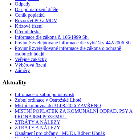
Odpady
Dar při narození dítěte
Ceník poplatků
Rozpočet PO a MOV
Krizové řízení
Úřední deska
Informace dle zákona č. 106/1999 Sb.
Povinně zveřejňované informace dle vyhlášky 442/2006 Sb.
Povinně zveřejňované informace dle zákona o ochraně
osobních údajů
Veřejné zakázky
Výběrová řízení
Záměry
Aktuality
Infromace o zubní pohotovosti
Zubní ordinace v Ostrožské Lhotě
Místní knihovna do 31.08.2026 ZAVŘENO
MÍSTNÍ POPLATEK ZA KOMUNÁLNÍ ODPAD, PSY A
PRONÁJEM POZEMKU
ZTRÁTY A NÁLEZY
ZTRÁTY A NÁLEZY
Oznámení pro občany - MUDr. Róbert Uhnák