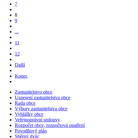
7
8
9
...
11
12
Další
Konec
Zastupitelstvo obce
Usnesení zastupitelstva obce
Rada obce
Výbory zastupitelstva obce
Vyhlášky obce
Veřejnoprávní smlouvy
Rozpočet obce, rozpočtová opatření
Povodňový plán
Sběrný dvůr