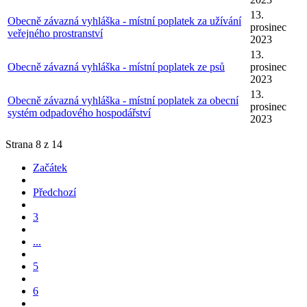
13.
Obecně závazná vyhláška - místní poplatek za užívání
prosinec
veřejného prostranství
2023
13.
Obecně závazná vyhláška - místní poplatek ze psů
prosinec
2023
13.
Obecně závazná vyhláška - místní poplatek za obecní
prosinec
systém odpadového hospodářství
2023
Strana 8 z 14
Začátek
Předchozí
3
...
5
6