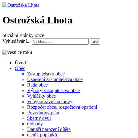
Ostrožská Lhota
oficiální stránky obce
Vyhledávání...
Go
Úvod
Obec
Zastupitelstvo obce
Usnesení zastupitelstva obce
Rada obce
Výbory zastupitelstva obce
Vyhlášky obce
Veřejnoprávní smlouvy
Rozpočet obce, rozpočtová opatření
Povodňový plán
Sběrný dvůr
Odpady
Dar při narození dítěte
Ceník poplatků