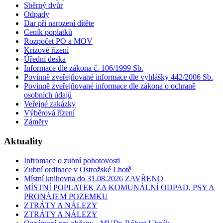
Sběrný dvůr
Odpady
Dar při narození dítěte
Ceník poplatků
Rozpočet PO a MOV
Krizové řízení
Úřední deska
Informace dle zákona č. 106/1999 Sb.
Povinně zveřejňované informace dle vyhlášky 442/2006 Sb.
Povinně zveřejňované informace dle zákona o ochraně
osobních údajů
Veřejné zakázky
Výběrová řízení
Záměry
Aktuality
Infromace o zubní pohotovosti
Zubní ordinace v Ostrožské Lhotě
Místní knihovna do 31.08.2026 ZAVŘENO
MÍSTNÍ POPLATEK ZA KOMUNÁLNÍ ODPAD, PSY A
PRONÁJEM POZEMKU
ZTRÁTY A NÁLEZY
ZTRÁTY A NÁLEZY