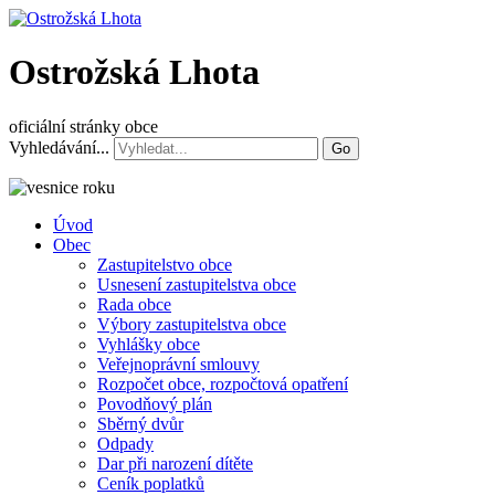
Ostrožská Lhota
oficiální stránky obce
Vyhledávání...
Go
Úvod
Obec
Zastupitelstvo obce
Usnesení zastupitelstva obce
Rada obce
Výbory zastupitelstva obce
Vyhlášky obce
Veřejnoprávní smlouvy
Rozpočet obce, rozpočtová opatření
Povodňový plán
Sběrný dvůr
Odpady
Dar při narození dítěte
Ceník poplatků