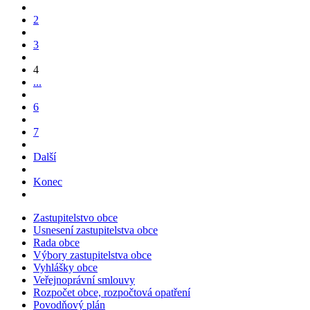
2
3
4
...
6
7
Další
Konec
Zastupitelstvo obce
Usnesení zastupitelstva obce
Rada obce
Výbory zastupitelstva obce
Vyhlášky obce
Veřejnoprávní smlouvy
Rozpočet obce, rozpočtová opatření
Povodňový plán