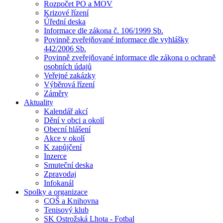
Rozpočet PO a MOV
Krizové řízení
Úřední deska
Informace dle zákona č. 106/1999 Sb.
Povinně zveřejňované informace dle vyhlášky
442/2006 Sb.
Povinně zveřejňované informace dle zákona o ochraně
osobních údajů
Veřejné zakázky
Výběrová řízení
Záměry
Aktuality
Kalendář akcí
Dění v obci a okolí
Obecní hlášení
Akce v okolí
K zapůjčení
Inzerce
Smuteční deska
Zpravodaj
Infokanál
Spolky a organizace
COŠ a Knihovna
Tenisový klub
SK Ostrožská Lhota - Fotbal