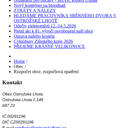
Oznámení pro občany - MUDr. Róbert Uhnák
Nový kontejner na bioodpad
ZTRÁTY A NÁLEZY
HLEDÁME PRACOVNÍKA SBĚRNÉHO DVORA V
OSTROŽSKÉ LHOTĚ
Odečty elektroměrů 12.-14.5.2026
Pietní akt k 81. výročí osvobození naší obce
Oprava našeho kostela
Cyklobusy Zlínského kraje 2026
PŘEJEME KRÁSNÉ VELIKONOCE
Home
/
Obec
/
Rozpočet obce, rozpočtová opatření
Kontakt
Obec Ostrožská Lhota
Ostrožská Lhota č.148
687 23
IČ:00291196
DIČ:CZ00291196
E-mail:
ostrlhota@ostrozskalhota.cz