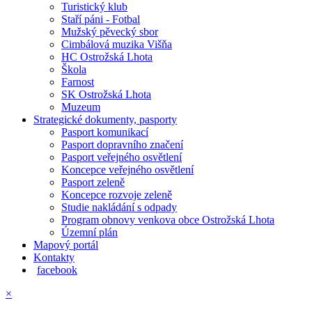
Turistický klub
Staří páni - Fotbal
Mužský pěvecký sbor
Cimbálová muzika Višňa
HC Ostrožská Lhota
Škola
Farnost
SK Ostrožská Lhota
Muzeum
Strategické dokumenty, pasporty
Pasport komunikací
Pasport dopravního značení
Pasport veřejného osvětlení
Koncepce veřejného osvětlení
Pasport zeleně
Koncepce rozvoje zeleně
Studie nakládání s odpady
Program obnovy venkova obce Ostrožská Lhota
Územní plán
Mapový portál
Kontakty
facebook
×