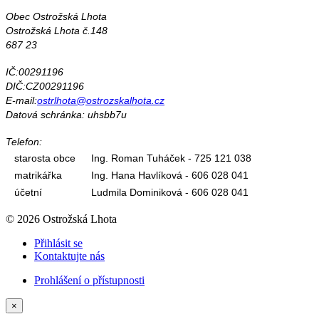
Obec Ostrožská Lhota
Ostrožská Lhota č.148
687 23
IČ:00291196
DIČ:CZ00291196
E-mail:
ostrlhota@ostrozskalhota.cz
Datová schránka: uhsbb7u
Telefon:
starosta obce
Ing. Roman Tuháček - 725 121 038
matrikářka
Ing. Hana Havlíková - 606 028 041
účetní
Ludmila Dominiková - 606 028 041
© 2026 Ostrožská Lhota
Přihlásit se
Kontaktujte nás
Prohlášení o přístupnosti
×