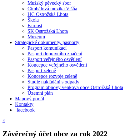
Mužský pěvecký sbor
Cimbálová muzika Višňa
HC Ostrožská Lhota
Škola
Farnost
SK Ostrožská Lhota
Muzeum
Strategické dokumenty, pasporty
Pasport komunikací
Pasport dopravního značení
Pasport veřejného osvětlení
Koncepce veřejného osvětlení
Pasport zeleně
Koncepce rozvoje zeleně
Studie nakládání s odpady
Program obnovy venkova obce Ostrožská Lhota
Územní plán
Mapový portál
Kontakty
facebook
×
Závěrečný účet obce za rok 2022