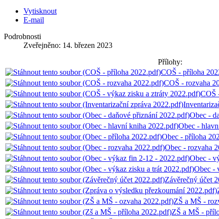
Vytisknout
E-mail
Podrobnosti
Zveřejněno: 14. březen 2023
Přílohy:
COŠ - příloha 202
COŠ - rozvaha 2
COŠ -
Inventariza
Obec - d
Obec - hlavn
Obec - příloha 20
Obec - rozvaha 
Obec - v
Obec - 
Závěrečný účet 
ZŠ a MŠ - roz
ZŠ a MŠ - příl