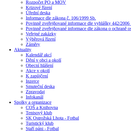
Rozpočet PO a MOV
Krizové řízení
Úřední deska
Informace dle zákona č. 106/1999 Sb.
Povinně zveřejňované informace dle vyhlášky 442/2006 
Povinně zveřejňované informace dle zákona o ochraně o
Veřejné zakázky
Výběrová řízení
Záměry
Aktuality
Kalendář akcí
Dění v obci a okolí
Obecní hlášení
Akce v okolí
K zapůjčení
Inzerce
Smuteční deska
Zpravodaj
Infokanál
Spolky a organizace
COŠ a Knihovna
Tenisový klub
SK Ostrožská Lhota - Fotbal
Turistický klub
Staří páni - Fotbal