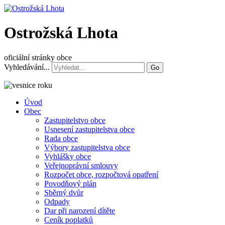
Ostrožská Lhota
oficiální stránky obce
Vyhledávání...
Go
Úvod
Obec
Zastupitelstvo obce
Usnesení zastupitelstva obce
Rada obce
Výbory zastupitelstva obce
Vyhlášky obce
Veřejnoprávní smlouvy
Rozpočet obce, rozpočtová opatření
Povodňový plán
Sběrný dvůr
Odpady
Dar při narození dítěte
Ceník poplatků