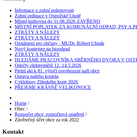
Infromace o zubní pohotovosti
Zubní ordinace v Ostrožské Lhotě
Místní knihovna do 31.08.2026 ZAVŘENO
MÍSTNÍ POPLATEK ZA KOMUNÁLNÍ ODPAD, PSY A
ZTRÁTY A NÁLEZY
ZTRÁTY A NÁLEZY
Oznámení pro občany - MUDr. Róbert Uhnák
Nový kontejner na bioodpad
ZTRÁTY A NÁLEZY
HLEDÁME PRACOVNÍKA SBĚRNÉHO DVORA V OST
Odečty elektroměrů 12.-14.5.2026
Pietní akt k 81. výročí osvobození naší obce
Oprava našeho kostela
Cyklobusy Zlínského kraje 2026
PŘEJEME KRÁSNÉ VELIKONOCE
Home
/
Obec
/
Rozpočet obce, rozpočtová opatření
/
Závěrečný účet obce za rok 2022
Kontakt