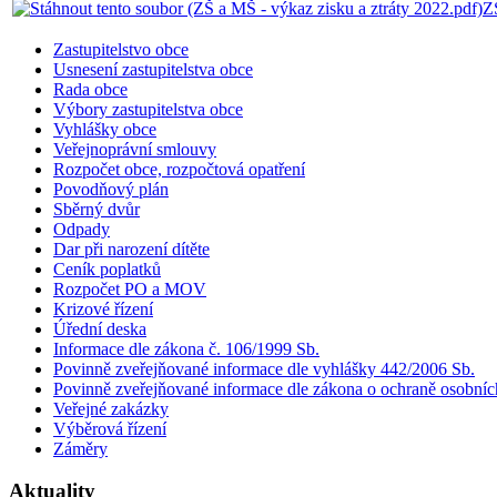
Z
Zastupitelstvo obce
Usnesení zastupitelstva obce
Rada obce
Výbory zastupitelstva obce
Vyhlášky obce
Veřejnoprávní smlouvy
Rozpočet obce, rozpočtová opatření
Povodňový plán
Sběrný dvůr
Odpady
Dar při narození dítěte
Ceník poplatků
Rozpočet PO a MOV
Krizové řízení
Úřední deska
Informace dle zákona č. 106/1999 Sb.
Povinně zveřejňované informace dle vyhlášky 442/2006 Sb.
Povinně zveřejňované informace dle zákona o ochraně osobníc
Veřejné zakázky
Výběrová řízení
Záměry
Aktuality