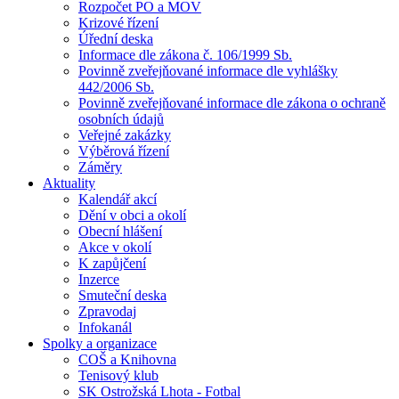
Rozpočet PO a MOV
Krizové řízení
Úřední deska
Informace dle zákona č. 106/1999 Sb.
Povinně zveřejňované informace dle vyhlášky
442/2006 Sb.
Povinně zveřejňované informace dle zákona o ochraně
osobních údajů
Veřejné zakázky
Výběrová řízení
Záměry
Aktuality
Kalendář akcí
Dění v obci a okolí
Obecní hlášení
Akce v okolí
K zapůjčení
Inzerce
Smuteční deska
Zpravodaj
Infokanál
Spolky a organizace
COŠ a Knihovna
Tenisový klub
SK Ostrožská Lhota - Fotbal