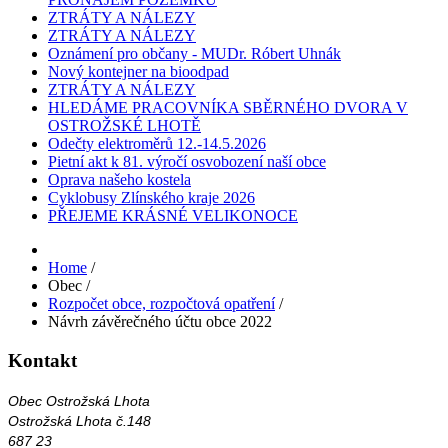
ZTRÁTY A NÁLEZY
ZTRÁTY A NÁLEZY
Oznámení pro občany - MUDr. Róbert Uhnák
Nový kontejner na bioodpad
ZTRÁTY A NÁLEZY
HLEDÁME PRACOVNÍKA SBĚRNÉHO DVORA V
OSTROŽSKÉ LHOTĚ
Odečty elektroměrů 12.-14.5.2026
Pietní akt k 81. výročí osvobození naší obce
Oprava našeho kostela
Cyklobusy Zlínského kraje 2026
PŘEJEME KRÁSNÉ VELIKONOCE
Home
/
Obec
/
Rozpočet obce, rozpočtová opatření
/
Návrh závěrečného účtu obce 2022
Kontakt
Obec Ostrožská Lhota
Ostrožská Lhota č.148
687 23