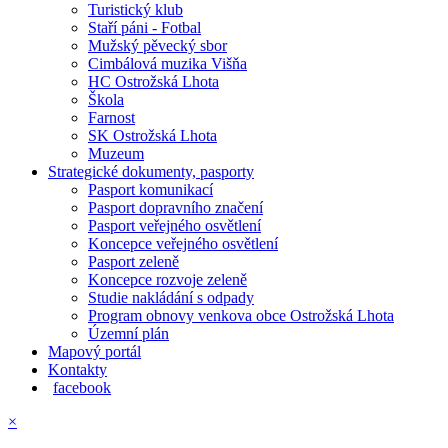
Turistický klub
Staří páni - Fotbal
Mužský pěvecký sbor
Cimbálová muzika Višňa
HC Ostrožská Lhota
Škola
Farnost
SK Ostrožská Lhota
Muzeum
Strategické dokumenty, pasporty
Pasport komunikací
Pasport dopravního značení
Pasport veřejného osvětlení
Koncepce veřejného osvětlení
Pasport zeleně
Koncepce rozvoje zeleně
Studie nakládání s odpady
Program obnovy venkova obce Ostrožská Lhota
Územní plán
Mapový portál
Kontakty
facebook
×