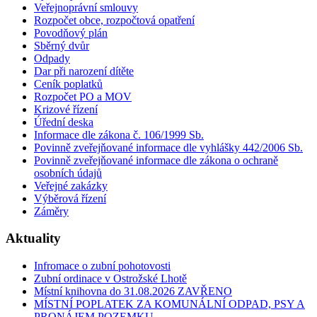
Veřejnoprávní smlouvy
Rozpočet obce, rozpočtová opatření
Povodňový plán
Sběrný dvůr
Odpady
Dar při narození dítěte
Ceník poplatků
Rozpočet PO a MOV
Krizové řízení
Úřední deska
Informace dle zákona č. 106/1999 Sb.
Povinně zveřejňované informace dle vyhlášky 442/2006 Sb.
Povinně zveřejňované informace dle zákona o ochraně
osobních údajů
Veřejné zakázky
Výběrová řízení
Záměry
Aktuality
Infromace o zubní pohotovosti
Zubní ordinace v Ostrožské Lhotě
Místní knihovna do 31.08.2026 ZAVŘENO
MÍSTNÍ POPLATEK ZA KOMUNÁLNÍ ODPAD, PSY A
PRONÁJEM POZEMKU