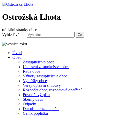
Ostrožská Lhota
oficiální stránky obce
Vyhledávání...
Go
Úvod
Obec
Zastupitelstvo obce
Usnesení zastupitelstva obce
Rada obce
Výbory zastupitelstva obce
Vyhlášky obce
Veřejnoprávní smlouvy
Rozpočet obce, rozpočtová opatření
Povodňový plán
Sběrný dvůr
Odpady
Dar při narození dítěte
Ceník poplatků