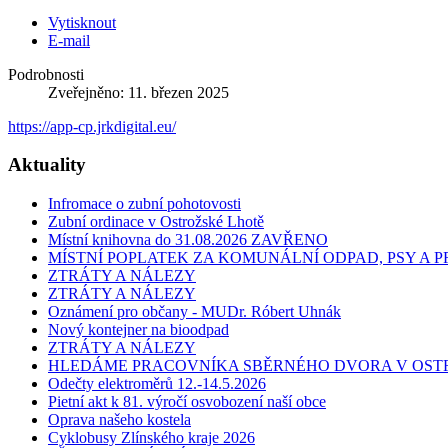
Vytisknout
E-mail
Podrobnosti
Zveřejněno: 11. březen 2025
https://app-cp.jrkdigital.eu/
Aktuality
Infromace o zubní pohotovosti
Zubní ordinace v Ostrožské Lhotě
Místní knihovna do 31.08.2026 ZAVŘENO
MÍSTNÍ POPLATEK ZA KOMUNÁLNÍ ODPAD, PSY A
ZTRÁTY A NÁLEZY
ZTRÁTY A NÁLEZY
Oznámení pro občany - MUDr. Róbert Uhnák
Nový kontejner na bioodpad
ZTRÁTY A NÁLEZY
HLEDÁME PRACOVNÍKA SBĚRNÉHO DVORA V OST
Odečty elektroměrů 12.-14.5.2026
Pietní akt k 81. výročí osvobození naší obce
Oprava našeho kostela
Cyklobusy Zlínského kraje 2026