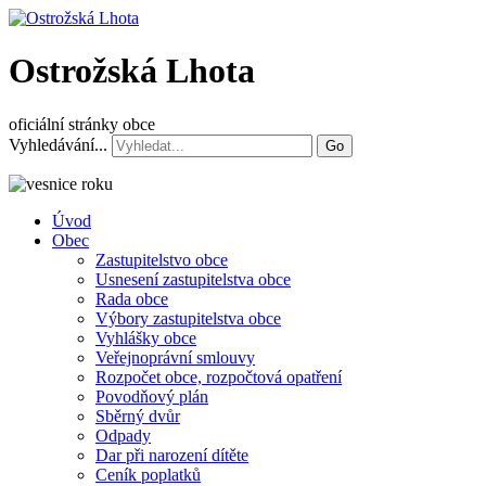
Ostrožská Lhota
oficiální stránky obce
Vyhledávání...
Go
Úvod
Obec
Zastupitelstvo obce
Usnesení zastupitelstva obce
Rada obce
Výbory zastupitelstva obce
Vyhlášky obce
Veřejnoprávní smlouvy
Rozpočet obce, rozpočtová opatření
Povodňový plán
Sběrný dvůr
Odpady
Dar při narození dítěte
Ceník poplatků