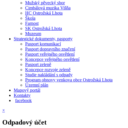
Mužský pěvecký sbor
Cimbálová muzika Višňa
HC Ostrožská Lhota
Škola
Farnost
SK Ostrožská Lhota
Muzeum
Strategické dokumenty, pasporty
Pasport komunikací
Pasport dopravního značení
Pasport veřejného osvětlení
Koncepce veřejného osvětlení
Pasport zeleně
Koncepce rozvoje zeleně
Studie nakládání s odpady
Program obnovy venkova obce Ostrožská Lhota
Územní plán
Mapový portál
Kontakty
facebook
×
Odpadový účet