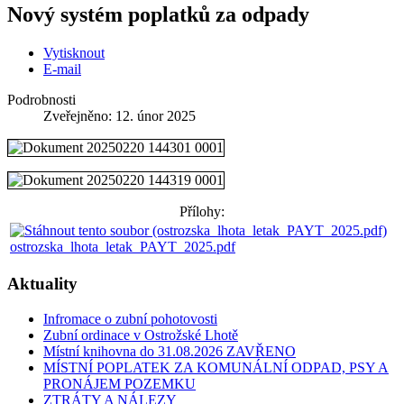
Nový systém poplatků za odpady
Vytisknout
E-mail
Podrobnosti
Zveřejněno: 12. únor 2025
Přílohy:
ostrozska_lhota_letak_PAYT_2025.pdf
Aktuality
Infromace o zubní pohotovosti
Zubní ordinace v Ostrožské Lhotě
Místní knihovna do 31.08.2026 ZAVŘENO
MÍSTNÍ POPLATEK ZA KOMUNÁLNÍ ODPAD, PSY A
PRONÁJEM POZEMKU
ZTRÁTY A NÁLEZY