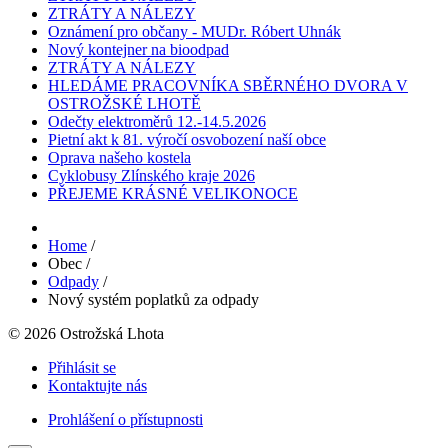
ZTRÁTY A NÁLEZY
Oznámení pro občany - MUDr. Róbert Uhnák
Nový kontejner na bioodpad
ZTRÁTY A NÁLEZY
HLEDÁME PRACOVNÍKA SBĚRNÉHO DVORA V
OSTROŽSKÉ LHOTĚ
Odečty elektroměrů 12.-14.5.2026
Pietní akt k 81. výročí osvobození naší obce
Oprava našeho kostela
Cyklobusy Zlínského kraje 2026
PŘEJEME KRÁSNÉ VELIKONOCE
Home
/
Obec
/
Odpady
/
Nový systém poplatků za odpady
© 2026 Ostrožská Lhota
Přihlásit se
Kontaktujte nás
Prohlášení o přístupnosti