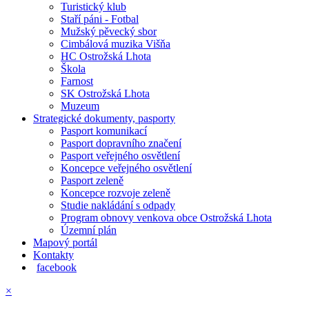
Turistický klub
Staří páni - Fotbal
Mužský pěvecký sbor
Cimbálová muzika Višňa
HC Ostrožská Lhota
Škola
Farnost
SK Ostrožská Lhota
Muzeum
Strategické dokumenty, pasporty
Pasport komunikací
Pasport dopravního značení
Pasport veřejného osvětlení
Koncepce veřejného osvětlení
Pasport zeleně
Koncepce rozvoje zeleně
Studie nakládání s odpady
Program obnovy venkova obce Ostrožská Lhota
Územní plán
Mapový portál
Kontakty
facebook
×