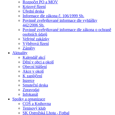
Rozpočet PO a MOV
Krizové řízení
Úřední deska
Informace dle zákona č. 106/1999 Sb.
Povinně zveřejňované informace dle vyhlášky
442/2006 Sb.
Povinně zveřejňované informace dle zákona o ochraně
osobních údajů
Veřejné zakázky
Výběrová řízení
Záměry
Aktuality
Kalendář akcí
Dění v obci a okolí
Obecní hlášení
Akce v okolí
K zapůjčení
Inzerce
Smuteční deska
Zpravodaj
Infokanál
Spolky a organizace
COŠ a Knihovna
Tenisový klub
SK Ostrožská Lhota - Fotbal