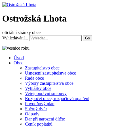
Ostrožská Lhota
oficiální stránky obce
Vyhledávání...
Go
Úvod
Obec
Zastupitelstvo obce
Usnesení zastupitelstva obce
Rada obce
Výbory zastupitelstva obce
Vyhlášky obce
Veřejnoprávní smlouvy
Rozpočet obce, rozpočtová opatření
Povodňový plán
Sběrný dvůr
Odpady
Dar při narození dítěte
Ceník poplatků