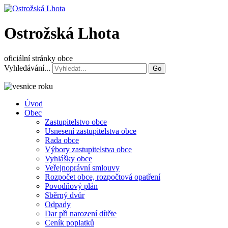
Ostrožská Lhota
oficiální stránky obce
Vyhledávání...
Go
Úvod
Obec
Zastupitelstvo obce
Usnesení zastupitelstva obce
Rada obce
Výbory zastupitelstva obce
Vyhlášky obce
Veřejnoprávní smlouvy
Rozpočet obce, rozpočtová opatření
Povodňový plán
Sběrný dvůr
Odpady
Dar při narození dítěte
Ceník poplatků