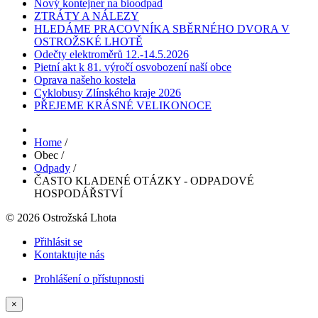
Nový kontejner na bioodpad
ZTRÁTY A NÁLEZY
HLEDÁME PRACOVNÍKA SBĚRNÉHO DVORA V
OSTROŽSKÉ LHOTĚ
Odečty elektroměrů 12.-14.5.2026
Pietní akt k 81. výročí osvobození naší obce
Oprava našeho kostela
Cyklobusy Zlínského kraje 2026
PŘEJEME KRÁSNÉ VELIKONOCE
Home
/
Obec
/
Odpady
/
ČASTO KLADENÉ OTÁZKY - ODPADOVÉ
HOSPODÁŘSTVÍ
© 2026 Ostrožská Lhota
Přihlásit se
Kontaktujte nás
Prohlášení o přístupnosti
×