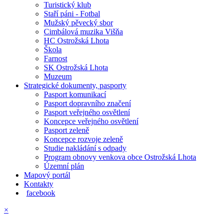
Turistický klub
Staří páni - Fotbal
Mužský pěvecký sbor
Cimbálová muzika Višňa
HC Ostrožská Lhota
Škola
Farnost
SK Ostrožská Lhota
Muzeum
Strategické dokumenty, pasporty
Pasport komunikací
Pasport dopravního značení
Pasport veřejného osvětlení
Koncepce veřejného osvětlení
Pasport zeleně
Koncepce rozvoje zeleně
Studie nakládání s odpady
Program obnovy venkova obce Ostrožská Lhota
Územní plán
Mapový portál
Kontakty
facebook
×