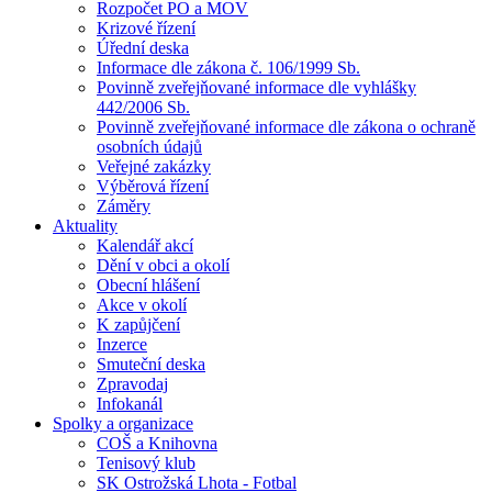
Rozpočet PO a MOV
Krizové řízení
Úřední deska
Informace dle zákona č. 106/1999 Sb.
Povinně zveřejňované informace dle vyhlášky
442/2006 Sb.
Povinně zveřejňované informace dle zákona o ochraně
osobních údajů
Veřejné zakázky
Výběrová řízení
Záměry
Aktuality
Kalendář akcí
Dění v obci a okolí
Obecní hlášení
Akce v okolí
K zapůjčení
Inzerce
Smuteční deska
Zpravodaj
Infokanál
Spolky a organizace
COŠ a Knihovna
Tenisový klub
SK Ostrožská Lhota - Fotbal