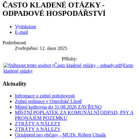
ČASTO KLADENÉ OTÁZKY -
ODPADOVÉ HOSPODÁŘSTVÍ
Vytisknout
E-mail
Podrobnosti
Zveřejněno: 12. únor 2025
Přílohy:
často
kladené otázky
Aktuality
Infromace o zubní pohotovosti
Zubní ordinace v Ostrožské Lhotě
Místní knihovna do 31.08.2026 ZAVŘENO
MÍSTNÍ POPLATEK ZA KOMUNÁLNÍ ODPAD, PSY A
PRONÁJEM POZEMKU
ZTRÁTY A NÁLEZY
ZTRÁTY A NÁLEZY
Oznámení pro občany - MUDr. Róbert Uhnák