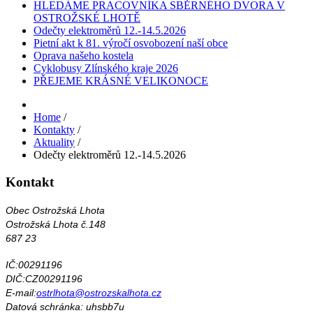
HLEDÁME PRACOVNÍKA SBĚRNÉHO DVORA V
OSTROŽSKÉ LHOTĚ
Odečty elektroměrů 12.-14.5.2026
Pietní akt k 81. výročí osvobození naší obce
Oprava našeho kostela
Cyklobusy Zlínského kraje 2026
PŘEJEME KRÁSNÉ VELIKONOCE
Home
/
Kontakty
/
Aktuality
/
Odečty elektroměrů 12.-14.5.2026
Kontakt
Obec Ostrožská Lhota
Ostrožská Lhota č.148
687 23
IČ:00291196
DIČ:CZ00291196
E-mail:
ostrlhota@ostrozskalhota.cz
Datová schránka: uhsbb7u