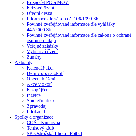
Rozpočet PO a MOV
Krizové řízení
Úřední deska
Informace dle zákona č. 106/1999 Sb.
Povinně zveřejňované informace dle vyhlášky
442/2006 Sb.
Povinně zveřejňované informace dle zákona o ochraně
osobních údajů
Veřejné zakázky
Výběrová řízení
Záměry
Aktuality
Kalendář akcí
Dění v obci a okolí
Obecní hlášení
Akce v okolí
K zapůjčení
Inzerce
Smuteční deska
Zpravodaj
Infokanál
Spolky a organizace
COŠ a Knihovna
Tenisový klub
SK Ostrožská Lhota - Fotbal