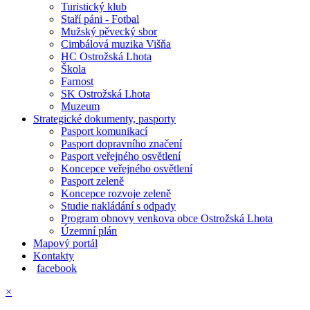
Turistický klub
Staří páni - Fotbal
Mužský pěvecký sbor
Cimbálová muzika Višňa
HC Ostrožská Lhota
Škola
Farnost
SK Ostrožská Lhota
Muzeum
Strategické dokumenty, pasporty
Pasport komunikací
Pasport dopravního značení
Pasport veřejného osvětlení
Koncepce veřejného osvětlení
Pasport zeleně
Koncepce rozvoje zeleně
Studie nakládání s odpady
Program obnovy venkova obce Ostrožská Lhota
Územní plán
Mapový portál
Kontakty
facebook
×