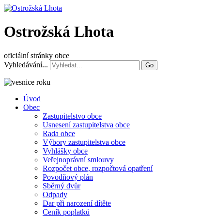
Ostrožská Lhota
oficiální stránky obce
Vyhledávání...
Go
Úvod
Obec
Zastupitelstvo obce
Usnesení zastupitelstva obce
Rada obce
Výbory zastupitelstva obce
Vyhlášky obce
Veřejnoprávní smlouvy
Rozpočet obce, rozpočtová opatření
Povodňový plán
Sběrný dvůr
Odpady
Dar při narození dítěte
Ceník poplatků