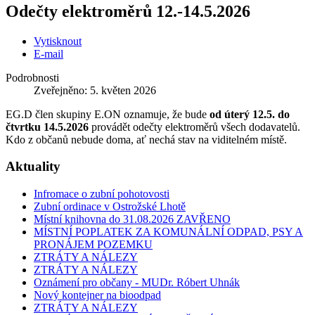
Odečty elektroměrů 12.-14.5.2026
Vytisknout
E-mail
Podrobnosti
Zveřejněno: 5. květen 2026
EG.D člen skupiny E.ON oznamuje, že bude
od úterý 12.5. do
čtvrtku 14.5.2026
provádět odečty elektroměrů všech dodavatelů.
Kdo z občanů nebude doma, ať nechá stav na viditelném místě.
Aktuality
Infromace o zubní pohotovosti
Zubní ordinace v Ostrožské Lhotě
Místní knihovna do 31.08.2026 ZAVŘENO
MÍSTNÍ POPLATEK ZA KOMUNÁLNÍ ODPAD, PSY A
PRONÁJEM POZEMKU
ZTRÁTY A NÁLEZY
ZTRÁTY A NÁLEZY
Oznámení pro občany - MUDr. Róbert Uhnák
Nový kontejner na bioodpad
ZTRÁTY A NÁLEZY