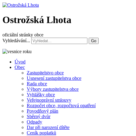
Ostrožská Lhota
oficiální stránky obce
Vyhledávání...
Go
Úvod
Obec
Zastupitelstvo obce
Usnesení zastupitelstva obce
Rada obce
Výbory zastupitelstva obce
Vyhlášky obce
Veřejnoprávní smlouvy
Rozpočet obce, rozpočtová opatření
Povodňový plán
Sběrný dvůr
Odpady
Dar při narození dítěte
Ceník poplatků