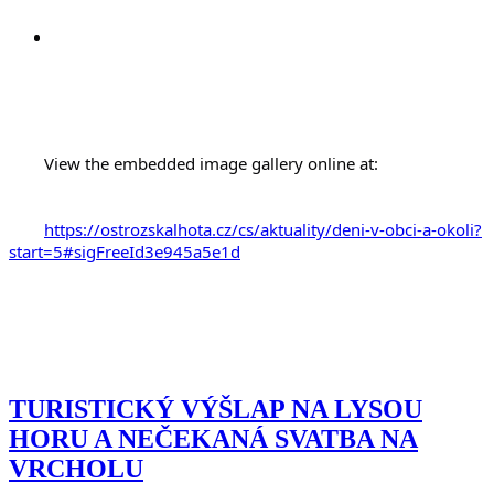
	View the embedded image gallery online at:

https://ostrozskalhota.cz/cs/aktuality/deni-v-obci-a-okoli?
start=5#sigFreeId3e945a5e1d
TURISTICKÝ VÝŠLAP NA LYSOU
HORU A NEČEKANÁ SVATBA NA
VRCHOLU