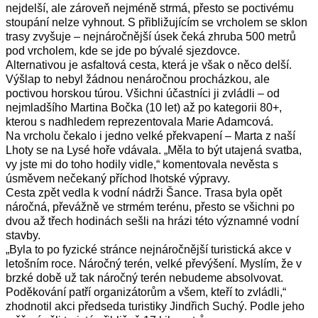
nejdelší, ale zároveň nejméně strmá, přesto se poctivému 
stoupání nelze vyhnout. S přibližujícím se vrcholem se sklon 
trasy zvyšuje – nejnáročnější úsek čeká zhruba 500 metrů 
pod vrcholem, kde se jde po bývalé sjezdovce. 
Alternativou je asfaltová cesta, která je však o něco delší.
Výšlap to nebyl žádnou nenáročnou procházkou, ale 
poctivou horskou túrou. Všichni účastníci ji zvládli – od 
nejmladšího Martina Bočka (10 let) až po kategorii 80+, 
kterou s nadhledem reprezentovala Marie Adamcová.
Na vrcholu čekalo i jedno velké překvapení – Marta z naší 
Lhoty se na Lysé hoře vdávala. „Měla to být utajená svatba, 
vy jste mi do toho hodily vidle,“ komentovala nevěsta s 
úsměvem nečekaný příchod lhotské výpravy.
Cesta zpět vedla k vodní nádrži Šance. Trasa byla opět 
náročná, převážně ve strmém terénu, přesto se všichni po 
dvou až třech hodinách sešli na hrázi této významné vodní 
stavby.
„Byla to po fyzické stránce nejnáročnější turistická akce v 
letošním roce. Náročný terén, velké převýšení. Myslím, že v 
brzké době už tak náročný terén nebudeme absolvovat. 
Poděkování patří organizátorům a všem, kteří to zvládli,“ 
zhodnotil akci předseda turistiky Jindřich Suchý. Podle jeho 