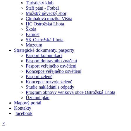
Turistický klub
Staří páni - Fotbal
Mužský pěvecký sbor
Cimbálová muzika Višňa
HC Ostrožská Lhota
Škola
Farnost
SK Ostrožská Lhota
Muzeum
Strategické dokumenty, pasporty
Pasport komunikací
Pasport dopravního značení
Pasport veřejného osvětlení
Koncepce veřejného osvětlení
Pasport zeleně
Koncepce rozvoje zeleně
Studie nakládání s odpady
Program obnovy venkova obce Ostrožská Lhota
Územní plán
Mapový portál
Kontakty
facebook
×