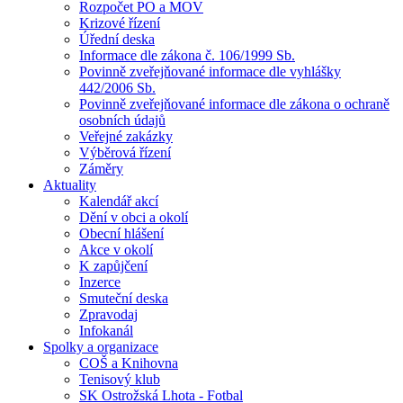
Rozpočet PO a MOV
Krizové řízení
Úřední deska
Informace dle zákona č. 106/1999 Sb.
Povinně zveřejňované informace dle vyhlášky
442/2006 Sb.
Povinně zveřejňované informace dle zákona o ochraně
osobních údajů
Veřejné zakázky
Výběrová řízení
Záměry
Aktuality
Kalendář akcí
Dění v obci a okolí
Obecní hlášení
Akce v okolí
K zapůjčení
Inzerce
Smuteční deska
Zpravodaj
Infokanál
Spolky a organizace
COŠ a Knihovna
Tenisový klub
SK Ostrožská Lhota - Fotbal