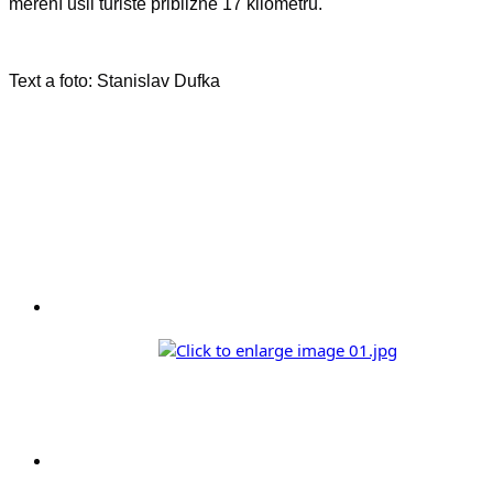
měření ušli turisté přibližně 17 kilometrů.
Text a foto: Stanislav Dufka