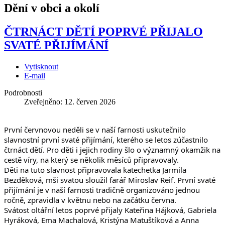
Dění v obci a okolí
ČTRNÁCT DĚTÍ POPRVÉ PŘIJALO
SVATÉ PŘIJÍMÁNÍ
Vytisknout
E-mail
Podrobnosti
Zveřejněno: 12. červen 2026
První červnovou neděli se v naší farnosti uskutečnilo 
slavnostní první svaté přijímání, kterého se letos zúčastnilo 
čtrnáct dětí. Pro děti i jejich rodiny šlo o významný okamžik na 
cestě víry, na který se několik měsíců připravovaly.
Děti na tuto slavnost připravovala katechetka Jarmila 
Bezděková, mši svatou sloužil farář Miroslav Reif. První svaté 
přijímání je v naší farnosti tradičně organizováno jednou 
ročně, zpravidla v květnu nebo na začátku června.
Svátost oltářní letos poprvé přijaly Kateřina Hájková, Gabriela 
Hyráková, Ema Machalová, Kristýna Matuštíková a Anna 