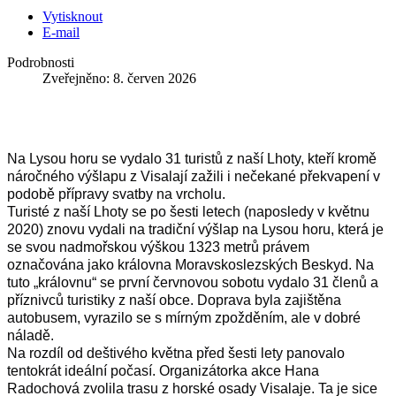
Vytisknout
E-mail
Podrobnosti
Zveřejněno: 8. červen 2026
Na Lysou horu se vydalo 31 turistů z naší Lhoty, kteří kromě 
náročného výšlapu z Visalají zažili i nečekané překvapení v 
podobě přípravy svatby na vrcholu.
Turisté z naší Lhoty se po šesti letech (naposledy v květnu 
2020) znovu vydali na tradiční výšlap na Lysou horu, která je 
se svou nadmořskou výškou 1323 metrů právem 
označována jako královna Moravskoslezských Beskyd. Na 
tuto „královnu“ se první červnovou sobotu vydalo 31 členů a 
příznivců turistiky z naší obce. Doprava byla zajištěna 
autobusem, vyrazilo se s mírným zpožděním, ale v dobré 
náladě.
Na rozdíl od deštivého května před šesti lety panovalo 
tentokrát ideální počasí. Organizátorka akce Hana 
Radochová zvolila trasu z horské osady Visalaje. Ta je sice 