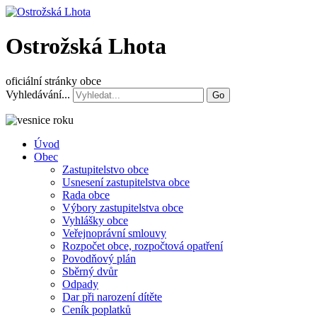
Ostrožská Lhota
oficiální stránky obce
Vyhledávání...
Go
Úvod
Obec
Zastupitelstvo obce
Usnesení zastupitelstva obce
Rada obce
Výbory zastupitelstva obce
Vyhlášky obce
Veřejnoprávní smlouvy
Rozpočet obce, rozpočtová opatření
Povodňový plán
Sběrný dvůr
Odpady
Dar při narození dítěte
Ceník poplatků