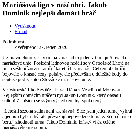
Mariášová liga v naší obci. Jakub
Dominik nejlepší domácí hráč
Vytisknout
E-mail
Podrobnosti
Zveřejněno: 27. leden 2026
Už pravidelnou zastávku má v naší obci jeden z turnajů Slovácké
mariášové unie. Poslední lednovou neděli se v Ostrožské Lhotě na
hřišti sešli příznivci tradiční karetní hry mariáš. Celkem 42 hráčů
bojovalo o krásné ceny, poháry, ale především o důležité body do
soutěže pod záštitou Slovácké mariášové unie.
V Ostrožské Lhotě zvítězil Pavel Hána z Veselí nad Moravou.
Nejlepším domácím hráčem byl Jakub Dominik, který obsadil
solidní 7. místo a se svým výsledkem byl spokojený.
„Letošní sezona zatím není tak slavná. Sice jsem jeden turnaj vyhrál
a jednou byl druhý, ale převažují nepovedené turnaje. Sedmé místo
beru,“ zhodnotil turnaj Jakub Dominik, loňský vítěz celého
mariášového maratonu.