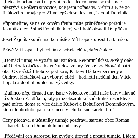
„Letos to nebude ani na první trojku. Jeden turnaj se mi navíc
překrývá s koštem slivovice, kde jsem pořadatel. Věřím ale, že do
finálového turnaje pro 21 nejlepších se dostanu,“ dodal Dominik.
Připomeňme, že na celkovém třetím místě průběžného pořadí je
Jakubův otec Bohuš Dominik, který ve Lhotě obsadil 16. příčku.
Josef Žajdlík skončil na 32. místě a Vít Lopata obsadil 33. místo.
Právě Vít Lopata byl jedním z pořadatelů vydařené akce.
„Domácí turnaj se vydařil na jedničku. Rekordní účast, skvělý oběd
od Ondry Kotačky a hlavně radost ze hry. Velké poděkování patří
obci Ostrožská Lhota za podporu, Kubovi Hájkovi za medy a
Ondrovi Kotačkovi za výborný oběd,“ hodnotil nedělní den Vítek
Lopata a doplnil pohled na výsledky.
„Zatímco před čtrnácti dny jsme výsledkově hájili naše barvy hlavně
já s Jožkou Žajdlíkem, kdy jsme obsadili krásné druhé, respektive
páté místo, doma se více dařilo Kubovi a Bohuškovi Dominikovým,
kteří dlouhodobě patří ke špičce v této krásné karetní hře.“
Ceny předával a účastníky turnaje pozdravil starosta obce Roman
Tuháček. Jakub Dominik to ocenil slovy:
„Předávání cen starostou jen zvyšuje úroveň a prestiž turnaje. Lidem