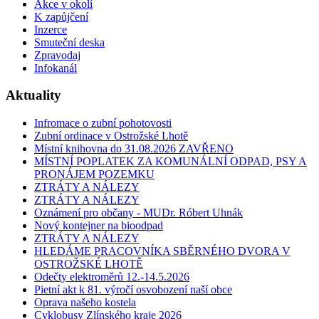
Akce v okolí
K zapůjčení
Inzerce
Smuteční deska
Zpravodaj
Infokanál
Aktuality
Infromace o zubní pohotovosti
Zubní ordinace v Ostrožské Lhotě
Místní knihovna do 31.08.2026 ZAVŘENO
MÍSTNÍ POPLATEK ZA KOMUNÁLNÍ ODPAD, PSY A
PRONÁJEM POZEMKU
ZTRÁTY A NÁLEZY
ZTRÁTY A NÁLEZY
Oznámení pro občany - MUDr. Róbert Uhnák
Nový kontejner na bioodpad
ZTRÁTY A NÁLEZY
HLEDÁME PRACOVNÍKA SBĚRNÉHO DVORA V
OSTROŽSKÉ LHOTĚ
Odečty elektroměrů 12.-14.5.2026
Pietní akt k 81. výročí osvobození naší obce
Oprava našeho kostela
Cyklobusy Zlínského kraje 2026