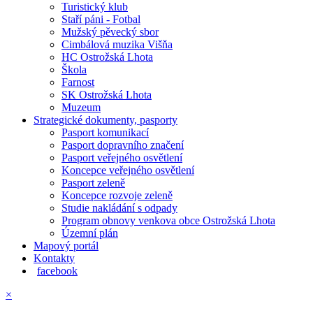
Turistický klub
Staří páni - Fotbal
Mužský pěvecký sbor
Cimbálová muzika Višňa
HC Ostrožská Lhota
Škola
Farnost
SK Ostrožská Lhota
Muzeum
Strategické dokumenty, pasporty
Pasport komunikací
Pasport dopravního značení
Pasport veřejného osvětlení
Koncepce veřejného osvětlení
Pasport zeleně
Koncepce rozvoje zeleně
Studie nakládání s odpady
Program obnovy venkova obce Ostrožská Lhota
Územní plán
Mapový portál
Kontakty
facebook
×