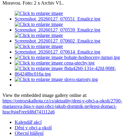
Moravou. Foto: 2 x Archiv VL.
View the embedded image gallery online at:
https://ostrozskalhota.cz/cs/aktuality/deni-v-obci-a-okoli/2700-
mariasova-liga-v-nasi-obci-jakub-dominik-nejlepsi-domaci-
hrac#sigFreeId8d741112a6
Kalendář akcí
Dění v obci a okolí
Obecní hlášení