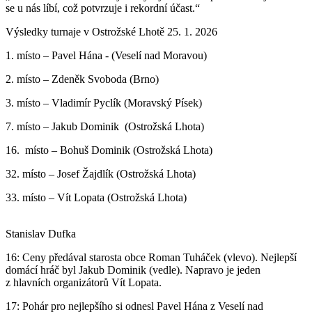
se u nás líbí, což potvrzuje i rekordní účast.“
Výsledky turnaje v Ostrožské Lhotě 25. 1. 2026
1. místo – Pavel Hána - (Veselí nad Moravou)
2. místo – Zdeněk Svoboda (Brno)
3. místo – Vladimír Pyclík (Moravský Písek)
7. místo – Jakub Dominik
(Ostrožská Lhota)
16.
místo – Bohuš Dominik (Ostrožská Lhota)
32. místo – Josef Žajdlík (Ostrožská Lhota)
33. místo – Vít Lopata (Ostrožská Lhota)
Stanislav Dufka
16: Ceny předával starosta obce Roman Tuháček (vlevo). Nejlepší
domácí hráč byl Jakub Dominik (vedle). Napravo je jeden
z hlavních organizátorů Vít Lopata.
17: Pohár pro nejlepšího si odnesl Pavel Hána z Veselí nad