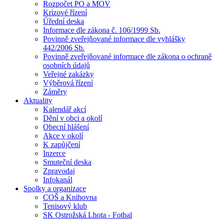
Rozpočet PO a MOV
Krizové řízení
Úřední deska
Informace dle zákona č. 106/1999 Sb.
Povinně zveřejňované informace dle vyhlášky
442/2006 Sb.
Povinně zveřejňované informace dle zákona o ochraně
osobních údajů
Veřejné zakázky
Výběrová řízení
Záměry
Aktuality
Kalendář akcí
Dění v obci a okolí
Obecní hlášení
Akce v okolí
K zapůjčení
Inzerce
Smuteční deska
Zpravodaj
Infokanál
Spolky a organizace
COŠ a Knihovna
Tenisový klub
SK Ostrožská Lhota - Fotbal