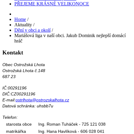
PŘEJEME KRÁSNÉ VELIKONOCE
Home
/
Aktuality
/
Dění v obci a okolí
/
Mariášová liga v naší obci. Jakub Dominik nejlepší domácí
hráč
Kontakt
Obec Ostrožská Lhota
Ostrožská Lhota č.148
687 23
IČ:00291196
DIČ:CZ00291196
E-mail:
ostrlhota@ostrozskalhota.cz
Datová schránka: uhsbb7u
Telefon:
starosta obce
Ing. Roman Tuháček - 725 121 038
matrikářka
Ing. Hana Havlíková - 606 028 041