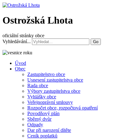
Ostrožská Lhota
oficiální stránky obce
Vyhledávání...
Go
Úvod
Obec
Zastupitelstvo obce
Usnesení zastupitelstva obce
Rada obce
Výbory zastupitelstva obce
Vyhlášky obce
Veřejnoprávní smlouvy
Rozpočet obce, rozpočtová opatření
Povodňový plán
Sběrný dvůr
Odpady
Dar při narození dítěte
Ceník poplatků