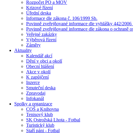
Rozpočet PO a MOV
Krizové řízení
Úřední deska
Informace dle zákona č. 106/1999 Sb.
Povinně zveřejňované informace dle vyhlášky 442/2006 
Povinně zveřejňované informace dle zákona o ochraně o
Veřejné zakázky
Výběrová řízení
Záměry
Aktuality
Kalendář akcí
Dění v obci a okolí
Obecní hlášení
Akce v okolí
K zapůjčení
Inzerce
Smuteční deska
Zpravodaj
Infokanál
Spolky a organizace
COŠ a Knihovna
Tenisový klub
SK Ostrožská Lhota - Fotbal
Turistický klub
Staří páni - Fotbal