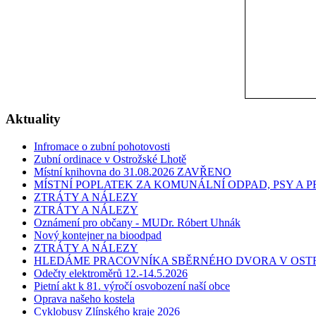
Aktuality
Infromace o zubní pohotovosti
Zubní ordinace v Ostrožské Lhotě
Místní knihovna do 31.08.2026 ZAVŘENO
MÍSTNÍ POPLATEK ZA KOMUNÁLNÍ ODPAD, PSY A
ZTRÁTY A NÁLEZY
ZTRÁTY A NÁLEZY
Oznámení pro občany - MUDr. Róbert Uhnák
Nový kontejner na bioodpad
ZTRÁTY A NÁLEZY
HLEDÁME PRACOVNÍKA SBĚRNÉHO DVORA V OST
Odečty elektroměrů 12.-14.5.2026
Pietní akt k 81. výročí osvobození naší obce
Oprava našeho kostela
Cyklobusy Zlínského kraje 2026