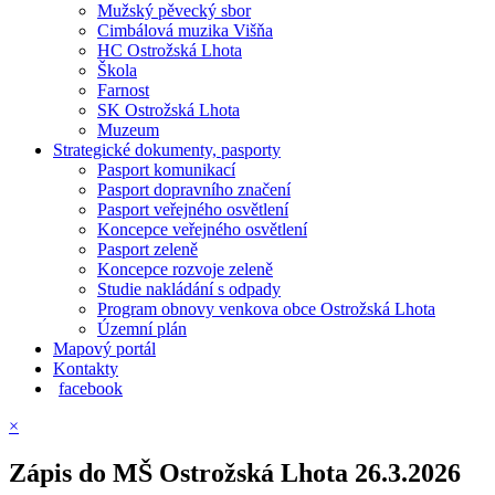
Mužský pěvecký sbor
Cimbálová muzika Višňa
HC Ostrožská Lhota
Škola
Farnost
SK Ostrožská Lhota
Muzeum
Strategické dokumenty, pasporty
Pasport komunikací
Pasport dopravního značení
Pasport veřejného osvětlení
Koncepce veřejného osvětlení
Pasport zeleně
Koncepce rozvoje zeleně
Studie nakládání s odpady
Program obnovy venkova obce Ostrožská Lhota
Územní plán
Mapový portál
Kontakty
facebook
×
Zápis do MŠ Ostrožská Lhota 26.3.2026