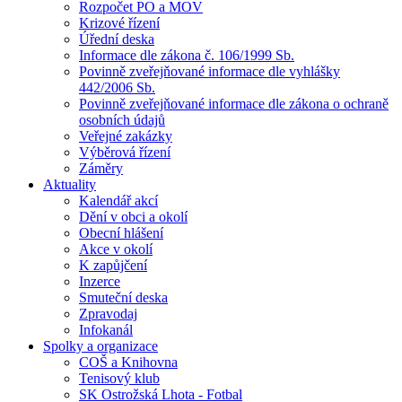
Rozpočet PO a MOV
Krizové řízení
Úřední deska
Informace dle zákona č. 106/1999 Sb.
Povinně zveřejňované informace dle vyhlášky
442/2006 Sb.
Povinně zveřejňované informace dle zákona o ochraně
osobních údajů
Veřejné zakázky
Výběrová řízení
Záměry
Aktuality
Kalendář akcí
Dění v obci a okolí
Obecní hlášení
Akce v okolí
K zapůjčení
Inzerce
Smuteční deska
Zpravodaj
Infokanál
Spolky a organizace
COŠ a Knihovna
Tenisový klub
SK Ostrožská Lhota - Fotbal