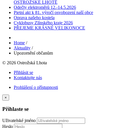
OSTROŽSKÉ LHOTĚ
Odečty elektroměrů 12.-14.5.2026
Pietní akt k 81. výročí osvobození naší obce
Oprava našeho kostela
Cyklobusy Zlínského kraje 2026
PŘEJEME KRÁSNÉ VELIKONOCE
Home
/
Aktuality
/
Upozornění občanům
© 2026 Ostrožská Lhota
Přihlásit se
Kontaktujte nás
Prohlášení o přístupnosti
×
Přihlaste se
Uživatelské jméno
Heslo