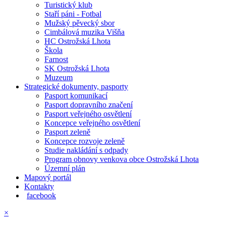
Turistický klub
Staří páni - Fotbal
Mužský pěvecký sbor
Cimbálová muzika Višňa
HC Ostrožská Lhota
Škola
Farnost
SK Ostrožská Lhota
Muzeum
Strategické dokumenty, pasporty
Pasport komunikací
Pasport dopravního značení
Pasport veřejného osvětlení
Koncepce veřejného osvětlení
Pasport zeleně
Koncepce rozvoje zeleně
Studie nakládání s odpady
Program obnovy venkova obce Ostrožská Lhota
Územní plán
Mapový portál
Kontakty
facebook
×