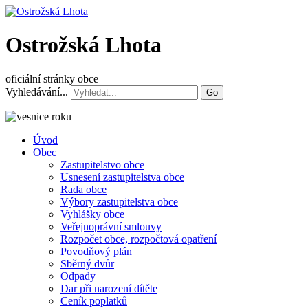
Ostrožská Lhota
oficiální stránky obce
Vyhledávání...
Go
Úvod
Obec
Zastupitelstvo obce
Usnesení zastupitelstva obce
Rada obce
Výbory zastupitelstva obce
Vyhlášky obce
Veřejnoprávní smlouvy
Rozpočet obce, rozpočtová opatření
Povodňový plán
Sběrný dvůr
Odpady
Dar při narození dítěte
Ceník poplatků