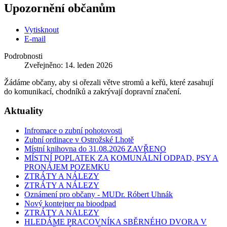
Upozornění občanům
Vytisknout
E-mail
Podrobnosti
Zveřejněno: 14. leden 2026
Žádáme občany, aby si ořezali větve stromů a keřů, které zasahují
do komunikací, chodníků a zakrývají dopravní značení.
Aktuality
Infromace o zubní pohotovosti
Zubní ordinace v Ostrožské Lhotě
Místní knihovna do 31.08.2026 ZAVŘENO
MÍSTNÍ POPLATEK ZA KOMUNÁLNÍ ODPAD, PSY A
PRONÁJEM POZEMKU
ZTRÁTY A NÁLEZY
ZTRÁTY A NÁLEZY
Oznámení pro občany - MUDr. Róbert Uhnák
Nový kontejner na bioodpad
ZTRÁTY A NÁLEZY
HLEDÁME PRACOVNÍKA SBĚRNÉHO DVORA V