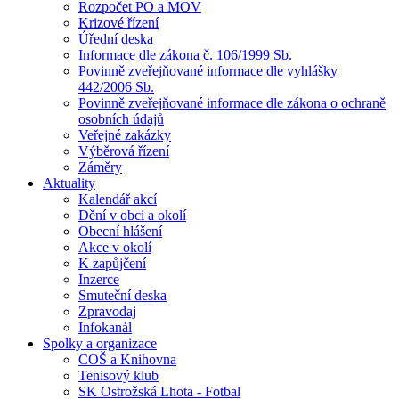
Rozpočet PO a MOV
Krizové řízení
Úřední deska
Informace dle zákona č. 106/1999 Sb.
Povinně zveřejňované informace dle vyhlášky
442/2006 Sb.
Povinně zveřejňované informace dle zákona o ochraně
osobních údajů
Veřejné zakázky
Výběrová řízení
Záměry
Aktuality
Kalendář akcí
Dění v obci a okolí
Obecní hlášení
Akce v okolí
K zapůjčení
Inzerce
Smuteční deska
Zpravodaj
Infokanál
Spolky a organizace
COŠ a Knihovna
Tenisový klub
SK Ostrožská Lhota - Fotbal