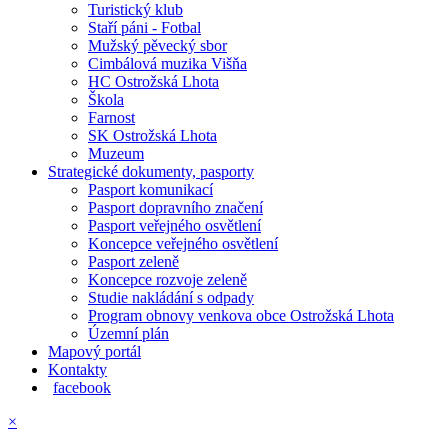
Turistický klub
Staří páni - Fotbal
Mužský pěvecký sbor
Cimbálová muzika Višňa
HC Ostrožská Lhota
Škola
Farnost
SK Ostrožská Lhota
Muzeum
Strategické dokumenty, pasporty
Pasport komunikací
Pasport dopravního značení
Pasport veřejného osvětlení
Koncepce veřejného osvětlení
Pasport zeleně
Koncepce rozvoje zeleně
Studie nakládání s odpady
Program obnovy venkova obce Ostrožská Lhota
Územní plán
Mapový portál
Kontakty
facebook
×