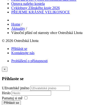
Oprava našeho kostela
Cyklobusy Zlínského kraje 2026
PŘEJEME KRÁSNÉ VELIKONOCE
Home
/
Aktuality
/
Vánoční přání od starosty obce Ostrožská Lhota
© 2026 Ostrožská Lhota
Přihlásit se
Kontaktujte nás
Prohlášení o přístupnosti
×
Přihlaste se
Uživatelské jméno
Heslo
Pamatuj si mě
Přihlásit se