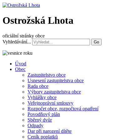
Ostrožská Lhota
oficiální stránky obce
Vyhledávání...
Go
Úvod
Obec
Zastupitelstvo obce
Usnesení zastupitelstva obce
Rada obce
Výbory zastupitelstva obce
Vyhlášky obce
Veřejnoprávní smlouvy
Rozpočet obce, rozpočtová opatření
Povodňový plán
Sběrný dvůr
Odpady
Dar při narození dítěte
Ceník poplatků