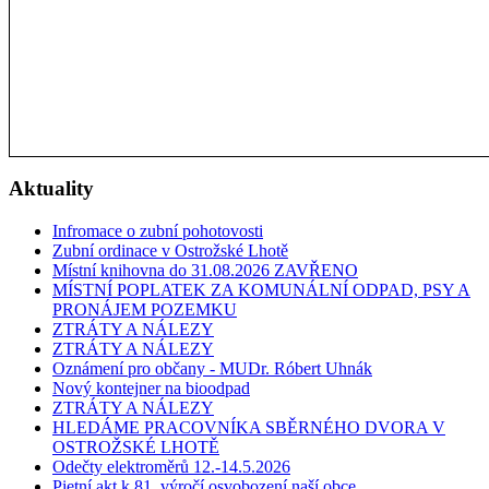
Aktuality
Infromace o zubní pohotovosti
Zubní ordinace v Ostrožské Lhotě
Místní knihovna do 31.08.2026 ZAVŘENO
MÍSTNÍ POPLATEK ZA KOMUNÁLNÍ ODPAD, PSY A
PRONÁJEM POZEMKU
ZTRÁTY A NÁLEZY
ZTRÁTY A NÁLEZY
Oznámení pro občany - MUDr. Róbert Uhnák
Nový kontejner na bioodpad
ZTRÁTY A NÁLEZY
HLEDÁME PRACOVNÍKA SBĚRNÉHO DVORA V
OSTROŽSKÉ LHOTĚ
Odečty elektroměrů 12.-14.5.2026
Pietní akt k 81. výročí osvobození naší obce