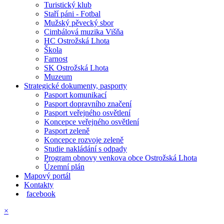
Turistický klub
Staří páni - Fotbal
Mužský pěvecký sbor
Cimbálová muzika Višňa
HC Ostrožská Lhota
Škola
Farnost
SK Ostrožská Lhota
Muzeum
Strategické dokumenty, pasporty
Pasport komunikací
Pasport dopravního značení
Pasport veřejného osvětlení
Koncepce veřejného osvětlení
Pasport zeleně
Koncepce rozvoje zeleně
Studie nakládání s odpady
Program obnovy venkova obce Ostrožská Lhota
Územní plán
Mapový portál
Kontakty
facebook
×