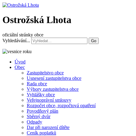
Ostrožská Lhota
oficiální stránky obce
Vyhledávání...
Go
Úvod
Obec
Zastupitelstvo obce
Usnesení zastupitelstva obce
Rada obce
Výbory zastupitelstva obce
Vyhlášky obce
Veřejnoprávní smlouvy
Rozpočet obce, rozpočtová opatření
Povodňový plán
Sběrný dvůr
Odpady
Dar při narození dítěte
Ceník poplatků