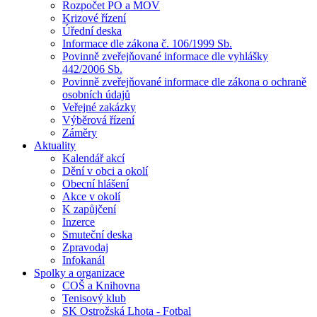
Rozpočet PO a MOV
Krizové řízení
Úřední deska
Informace dle zákona č. 106/1999 Sb.
Povinně zveřejňované informace dle vyhlášky
442/2006 Sb.
Povinně zveřejňované informace dle zákona o ochraně
osobních údajů
Veřejné zakázky
Výběrová řízení
Záměry
Aktuality
Kalendář akcí
Dění v obci a okolí
Obecní hlášení
Akce v okolí
K zapůjčení
Inzerce
Smuteční deska
Zpravodaj
Infokanál
Spolky a organizace
COŠ a Knihovna
Tenisový klub
SK Ostrožská Lhota - Fotbal