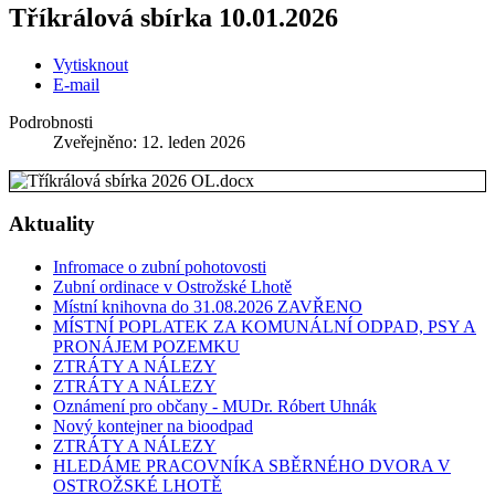
Tříkrálová sbírka 10.01.2026
Vytisknout
E-mail
Podrobnosti
Zveřejněno: 12. leden 2026
Aktuality
Infromace o zubní pohotovosti
Zubní ordinace v Ostrožské Lhotě
Místní knihovna do 31.08.2026 ZAVŘENO
MÍSTNÍ POPLATEK ZA KOMUNÁLNÍ ODPAD, PSY A
PRONÁJEM POZEMKU
ZTRÁTY A NÁLEZY
ZTRÁTY A NÁLEZY
Oznámení pro občany - MUDr. Róbert Uhnák
Nový kontejner na bioodpad
ZTRÁTY A NÁLEZY
HLEDÁME PRACOVNÍKA SBĚRNÉHO DVORA V
OSTROŽSKÉ LHOTĚ