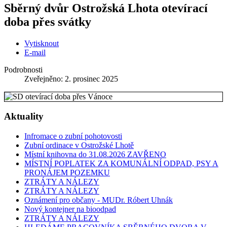
Sběrný dvůr Ostrožská Lhota otevírací
doba přes svátky
Vytisknout
E-mail
Podrobnosti
Zveřejněno: 2. prosinec 2025
Aktuality
Infromace o zubní pohotovosti
Zubní ordinace v Ostrožské Lhotě
Místní knihovna do 31.08.2026 ZAVŘENO
MÍSTNÍ POPLATEK ZA KOMUNÁLNÍ ODPAD, PSY A
PRONÁJEM POZEMKU
ZTRÁTY A NÁLEZY
ZTRÁTY A NÁLEZY
Oznámení pro občany - MUDr. Róbert Uhnák
Nový kontejner na bioodpad
ZTRÁTY A NÁLEZY