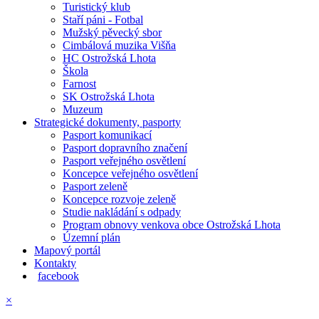
Turistický klub
Staří páni - Fotbal
Mužský pěvecký sbor
Cimbálová muzika Višňa
HC Ostrožská Lhota
Škola
Farnost
SK Ostrožská Lhota
Muzeum
Strategické dokumenty, pasporty
Pasport komunikací
Pasport dopravního značení
Pasport veřejného osvětlení
Koncepce veřejného osvětlení
Pasport zeleně
Koncepce rozvoje zeleně
Studie nakládání s odpady
Program obnovy venkova obce Ostrožská Lhota
Územní plán
Mapový portál
Kontakty
facebook
×