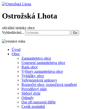
Ostrožská Lhota
oficiální stránky obce
Vyhledávání...
Go
Úvod
Obec
Zastupitelstvo obce
Usnesení zastupitelstva obce
Rada obce
Výbory zastupitelstva obce
Vyhlášky obce
Veřejnoprávní smlouvy
Rozpočet obce, rozpočtová opatření
Povodňový plán
Sběrný dvůr
Odpady
Dar při narození dítěte
Ceník poplatků