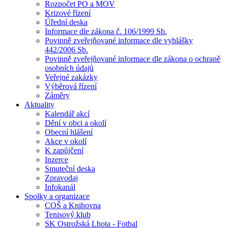
Rozpočet PO a MOV
Krizové řízení
Úřední deska
Informace dle zákona č. 106/1999 Sb.
Povinně zveřejňované informace dle vyhlášky
442/2006 Sb.
Povinně zveřejňované informace dle zákona o ochraně
osobních údajů
Veřejné zakázky
Výběrová řízení
Záměry
Aktuality
Kalendář akcí
Dění v obci a okolí
Obecní hlášení
Akce v okolí
K zapůjčení
Inzerce
Smuteční deska
Zpravodaj
Infokanál
Spolky a organizace
COŠ a Knihovna
Tenisový klub
SK Ostrožská Lhota - Fotbal