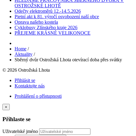
HLEDÁME PRACOVNÍKA SBĚRNÉHO DVORA V
OSTROŽSKÉ LHOTĚ
Odečty elektroměrů 12.-14.5.2026
Pietní akt k 81. výročí osvobození naší obce
Oprava našeho kostela
Cyklobusy Zlínského kraje 2026
PŘEJEME KRÁSNÉ VELIKONOCE
Home
/
Aktuality
/
Sběrný dvůr Ostrožská Lhota otevírací doba přes svátky
© 2026 Ostrožská Lhota
Přihlásit se
Kontaktujte nás
Prohlášení o přístupnosti
×
Přihlaste se
Uživatelské jméno