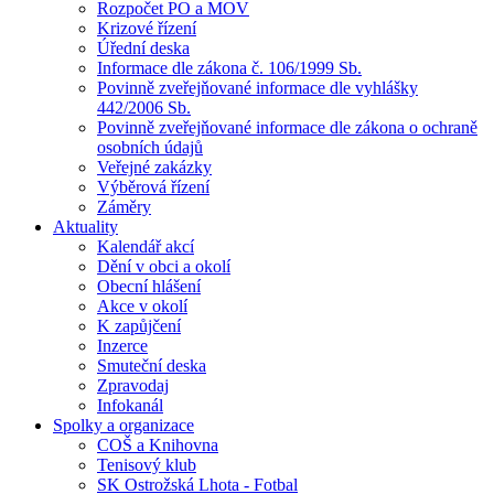
Rozpočet PO a MOV
Krizové řízení
Úřední deska
Informace dle zákona č. 106/1999 Sb.
Povinně zveřejňované informace dle vyhlášky
442/2006 Sb.
Povinně zveřejňované informace dle zákona o ochraně
osobních údajů
Veřejné zakázky
Výběrová řízení
Záměry
Aktuality
Kalendář akcí
Dění v obci a okolí
Obecní hlášení
Akce v okolí
K zapůjčení
Inzerce
Smuteční deska
Zpravodaj
Infokanál
Spolky a organizace
COŠ a Knihovna
Tenisový klub
SK Ostrožská Lhota - Fotbal