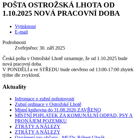
POŠTA OSTROŽSKÁ LHOTA OD
1.10.2025 NOVÁ PRACOVNÍ DOBA
Vytisknout
E-mail
Podrobnosti
Zveřejněno: 30. září 2025
Česká pošta v Ostrožské Lhotě oznamuje, že od 1.10.2025 bude
nová pracovní doba.
V PONDĚLÍ a ve STŘEDU bude otevřeno od 13:00-17:00 zbytek
týdne dle zvyklostí.
Aktuality
Infromace o zubní pohotovosti
Zubní ordinace v Ostrožské Lhotě
Místní knihovna do 31.08.2026 ZAVŘENO
MÍSTNÍ POPLATEK ZA KOMUNÁLNÍ ODPAD, PSY A
PRONÁJEM POZEMKU
ZTRÁTY A NÁLEZY
ZTRÁTY A NÁLEZY
Oznámení pro občany - MUDr. Róbert Uhnák