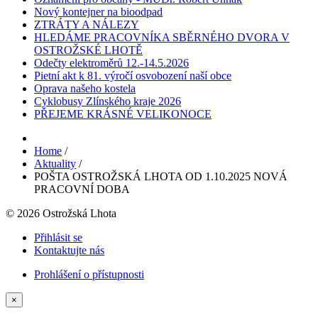
Nový kontejner na bioodpad
ZTRÁTY A NÁLEZY
HLEDÁME PRACOVNÍKA SBĚRNÉHO DVORA V
OSTROŽSKÉ LHOTĚ
Odečty elektroměrů 12.-14.5.2026
Pietní akt k 81. výročí osvobození naší obce
Oprava našeho kostela
Cyklobusy Zlínského kraje 2026
PŘEJEME KRÁSNÉ VELIKONOCE
Home
/
Aktuality
/
POŠTA OSTROŽSKÁ LHOTA OD 1.10.2025 NOVÁ
PRACOVNÍ DOBA
© 2026 Ostrožská Lhota
Přihlásit se
Kontaktujte nás
Prohlášení o přístupnosti
×