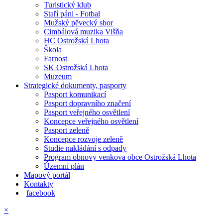
Turistický klub
Staří páni - Fotbal
Mužský pěvecký sbor
Cimbálová muzika Višňa
HC Ostrožská Lhota
Škola
Farnost
SK Ostrožská Lhota
Muzeum
Strategické dokumenty, pasporty
Pasport komunikací
Pasport dopravního značení
Pasport veřejného osvětlení
Koncepce veřejného osvětlení
Pasport zeleně
Koncepce rozvoje zeleně
Studie nakládání s odpady
Program obnovy venkova obce Ostrožská Lhota
Územní plán
Mapový portál
Kontakty
facebook
×