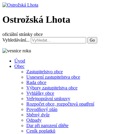
Ostrožská Lhota
oficiální stránky obce
Vyhledávání...
Go
Úvod
Obec
Zastupitelstvo obce
Usnesení zastupitelstva obce
Rada obce
Výbory zastupitelstva obce
Vyhlášky obce
Veřejnoprávní smlouvy
Rozpočet obce, rozpočtová opatření
Povodňový plán
Sběrný dvůr
Odpady
Dar při narození dítěte
Ceník poplatků