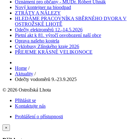
Oznámení pro občany - MUDr. Róbert Uhnák
Nový kontejner na bioodpad
ZTRÁTY A NÁLEZY
HLEDÁME PRACOVNÍKA SBĚRNÉHO DVORA V
OSTROŽSKÉ LHOTĚ
Odečty elektroměrů 12.-14.5.2026
Pietní akt k 81. výročí osvobození naší obce
Oprava našeho kostela
Cyklobusy Zlínského kraje 2026
PŘEJEME KRÁSNÉ VELIKONOCE
Home
/
Aktuality
/
Odečty vodoměrů 9.-23.9.2025
© 2026 Ostrožská Lhota
Přihlásit se
Kontaktujte nás
Prohlášení o přístupnosti
×