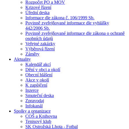
Rozpočet PO a MOV
Krizové řízení
Úřední deska
Informace dle zákona č. 106/1999 Sb.
Povinně zveřejňované informace dle vyhlášky
442/2006 Sb.
Povinně zveřejňované informace dle zákona o ochraně
osobních údajů
Veřejné zakázky
Výběrová řízení
Záměry
Aktuality
Kalendář akcí
Dění v obci a okolí
Obecní hlášení
Akce v okolí
K zapůjčení
Inzerce
Smuteční deska
Zpravodaj
Infokanál
Spolky a organizace
COŠ a Knihovna
Tenisový klub
SK Ostrožská Lhota - Fotbal