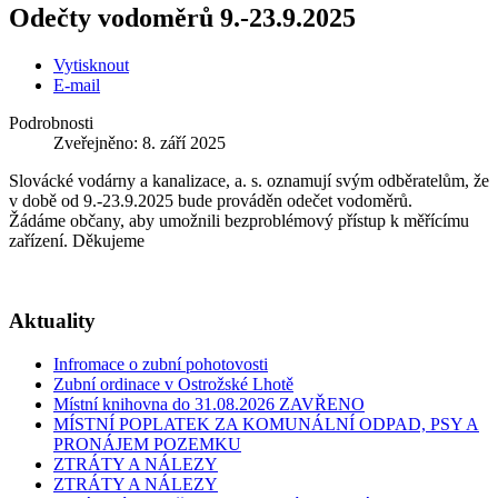
Odečty vodoměrů 9.-23.9.2025
Vytisknout
E-mail
Podrobnosti
Zveřejněno: 8. září 2025
Slovácké vodárny a kanalizace, a. s. oznamují svým odběratelům, že
v době od 9.-23.9.2025 bude prováděn odečet vodoměrů.
Žádáme občany, aby umožnili bezproblémový přístup k měřícímu
zařízení. Děkujeme
Aktuality
Infromace o zubní pohotovosti
Zubní ordinace v Ostrožské Lhotě
Místní knihovna do 31.08.2026 ZAVŘENO
MÍSTNÍ POPLATEK ZA KOMUNÁLNÍ ODPAD, PSY A
PRONÁJEM POZEMKU
ZTRÁTY A NÁLEZY
ZTRÁTY A NÁLEZY