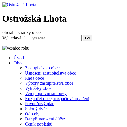
Ostrožská Lhota
oficiální stránky obce
Vyhledávání...
Go
Úvod
Obec
Zastupitelstvo obce
Usnesení zastupitelstva obce
Rada obce
Výbory zastupitelstva obce
Vyhlášky obce
Veřejnoprávní smlouvy
Rozpočet obce, rozpočtová opatření
Povodňový plán
Sběrný dvůr
Odpady
Dar při narození dítěte
Ceník poplatků