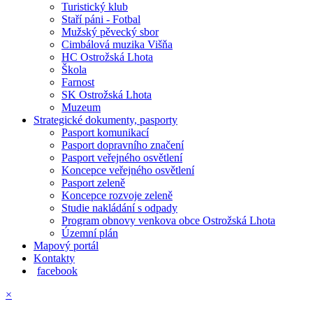
Turistický klub
Staří páni - Fotbal
Mužský pěvecký sbor
Cimbálová muzika Višňa
HC Ostrožská Lhota
Škola
Farnost
SK Ostrožská Lhota
Muzeum
Strategické dokumenty, pasporty
Pasport komunikací
Pasport dopravního značení
Pasport veřejného osvětlení
Koncepce veřejného osvětlení
Pasport zeleně
Koncepce rozvoje zeleně
Studie nakládání s odpady
Program obnovy venkova obce Ostrožská Lhota
Územní plán
Mapový portál
Kontakty
facebook
×