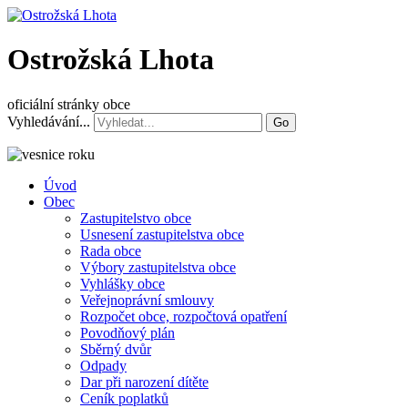
Ostrožská Lhota
oficiální stránky obce
Vyhledávání...
Go
Úvod
Obec
Zastupitelstvo obce
Usnesení zastupitelstva obce
Rada obce
Výbory zastupitelstva obce
Vyhlášky obce
Veřejnoprávní smlouvy
Rozpočet obce, rozpočtová opatření
Povodňový plán
Sběrný dvůr
Odpady
Dar při narození dítěte
Ceník poplatků