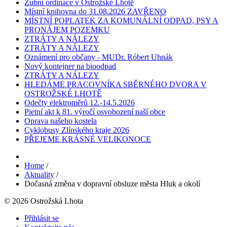
Zubní ordinace v Ostrožské Lhotě
Místní knihovna do 31.08.2026 ZAVŘENO
MÍSTNÍ POPLATEK ZA KOMUNÁLNÍ ODPAD, PSY A
PRONÁJEM POZEMKU
ZTRÁTY A NÁLEZY
ZTRÁTY A NÁLEZY
Oznámení pro občany - MUDr. Róbert Uhnák
Nový kontejner na bioodpad
ZTRÁTY A NÁLEZY
HLEDÁME PRACOVNÍKA SBĚRNÉHO DVORA V
OSTROŽSKÉ LHOTĚ
Odečty elektroměrů 12.-14.5.2026
Pietní akt k 81. výročí osvobození naší obce
Oprava našeho kostela
Cyklobusy Zlínského kraje 2026
PŘEJEME KRÁSNÉ VELIKONOCE
Home
/
Aktuality
/
Dočasná změna v dopravní obsluze města Hluk a okolí
© 2026 Ostrožská Lhota
Přihlásit se