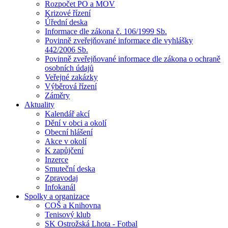
Rozpočet PO a MOV
Krizové řízení
Úřední deska
Informace dle zákona č. 106/1999 Sb.
Povinně zveřejňované informace dle vyhlášky
442/2006 Sb.
Povinně zveřejňované informace dle zákona o ochraně
osobních údajů
Veřejné zakázky
Výběrová řízení
Záměry
Aktuality
Kalendář akcí
Dění v obci a okolí
Obecní hlášení
Akce v okolí
K zapůjčení
Inzerce
Smuteční deska
Zpravodaj
Infokanál
Spolky a organizace
COŠ a Knihovna
Tenisový klub
SK Ostrožská Lhota - Fotbal