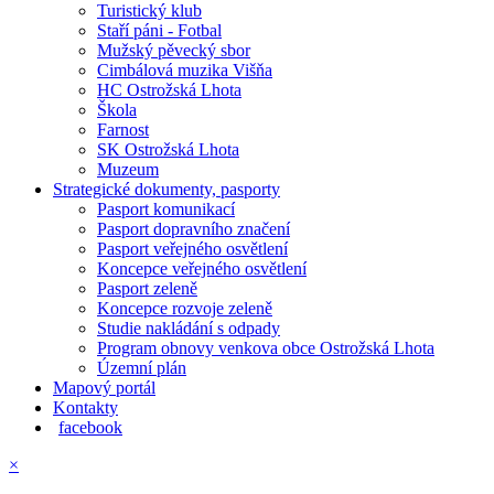
Turistický klub
Staří páni - Fotbal
Mužský pěvecký sbor
Cimbálová muzika Višňa
HC Ostrožská Lhota
Škola
Farnost
SK Ostrožská Lhota
Muzeum
Strategické dokumenty, pasporty
Pasport komunikací
Pasport dopravního značení
Pasport veřejného osvětlení
Koncepce veřejného osvětlení
Pasport zeleně
Koncepce rozvoje zeleně
Studie nakládání s odpady
Program obnovy venkova obce Ostrožská Lhota
Územní plán
Mapový portál
Kontakty
facebook
×