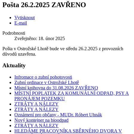
Pošta 26.2.2025 ZAVŘENO
Vytisknout
E-mail
Podrobnosti
Zveřejněno: 18. únor 2025
Pošta v Ostrožské Lhotě bude ve středu 26.2.2025 z provozních
důvodů uzavřena.
Aktuality
Infromace o zubní pohotovosti
Zubní ordinace v Ostrožské Lhotě
Místní knihovna do 31.08.2026 ZAVŘENO
MÍSTNÍ POPLATEK ZA KOMUNÁLNÍ ODPAD, PSY A
PRONÁJEM POZEMKU
ZTRÁTY A NÁLEZY
ZTRÁTY A NÁLEZY
Oznámení pro občany - MUDr. Róbert Uhnák
Nový kontejner na bioodpad
ZTRÁTY A NÁLEZY
HLEDÁME PRACOVNÍKA SBĚRNÉHO DVORA V