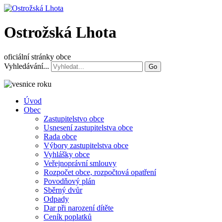
Ostrožská Lhota
oficiální stránky obce
Vyhledávání...
Go
Úvod
Obec
Zastupitelstvo obce
Usnesení zastupitelstva obce
Rada obce
Výbory zastupitelstva obce
Vyhlášky obce
Veřejnoprávní smlouvy
Rozpočet obce, rozpočtová opatření
Povodňový plán
Sběrný dvůr
Odpady
Dar při narození dítěte
Ceník poplatků