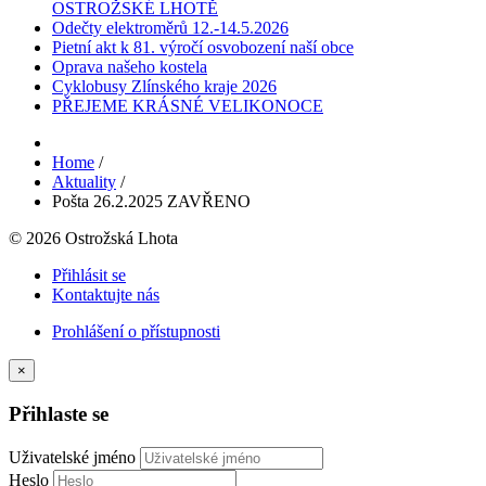
OSTROŽSKÉ LHOTĚ
Odečty elektroměrů 12.-14.5.2026
Pietní akt k 81. výročí osvobození naší obce
Oprava našeho kostela
Cyklobusy Zlínského kraje 2026
PŘEJEME KRÁSNÉ VELIKONOCE
Home
/
Aktuality
/
Pošta 26.2.2025 ZAVŘENO
© 2026 Ostrožská Lhota
Přihlásit se
Kontaktujte nás
Prohlášení o přístupnosti
×
Přihlaste se
Uživatelské jméno
Heslo