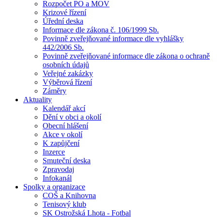
Rozpočet PO a MOV
Krizové řízení
Úřední deska
Informace dle zákona č. 106/1999 Sb.
Povinně zveřejňované informace dle vyhlášky
442/2006 Sb.
Povinně zveřejňované informace dle zákona o ochraně
osobních údajů
Veřejné zakázky
Výběrová řízení
Záměry
Aktuality
Kalendář akcí
Dění v obci a okolí
Obecní hlášení
Akce v okolí
K zapůjčení
Inzerce
Smuteční deska
Zpravodaj
Infokanál
Spolky a organizace
COŠ a Knihovna
Tenisový klub
SK Ostrožská Lhota - Fotbal