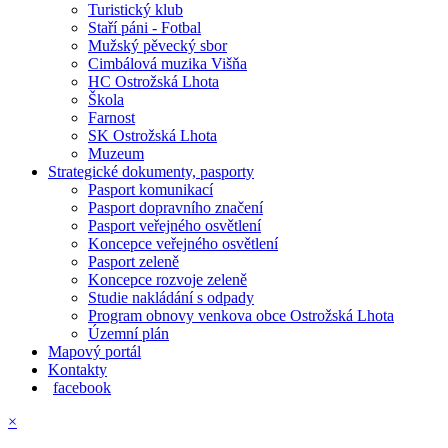
Turistický klub
Staří páni - Fotbal
Mužský pěvecký sbor
Cimbálová muzika Višňa
HC Ostrožská Lhota
Škola
Farnost
SK Ostrožská Lhota
Muzeum
Strategické dokumenty, pasporty
Pasport komunikací
Pasport dopravního značení
Pasport veřejného osvětlení
Koncepce veřejného osvětlení
Pasport zeleně
Koncepce rozvoje zeleně
Studie nakládání s odpady
Program obnovy venkova obce Ostrožská Lhota
Územní plán
Mapový portál
Kontakty
facebook
×