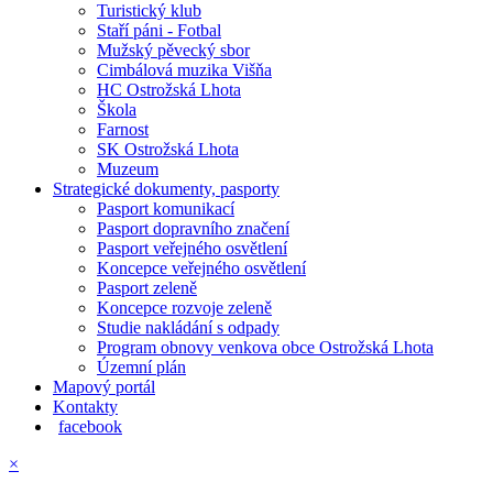
Turistický klub
Staří páni - Fotbal
Mužský pěvecký sbor
Cimbálová muzika Višňa
HC Ostrožská Lhota
Škola
Farnost
SK Ostrožská Lhota
Muzeum
Strategické dokumenty, pasporty
Pasport komunikací
Pasport dopravního značení
Pasport veřejného osvětlení
Koncepce veřejného osvětlení
Pasport zeleně
Koncepce rozvoje zeleně
Studie nakládání s odpady
Program obnovy venkova obce Ostrožská Lhota
Územní plán
Mapový portál
Kontakty
facebook
×