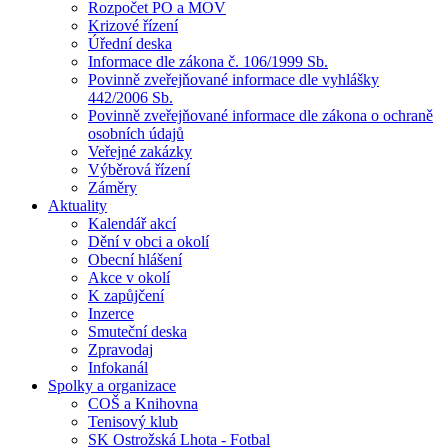
Rozpočet PO a MOV
Krizové řízení
Úřední deska
Informace dle zákona č. 106/1999 Sb.
Povinně zveřejňované informace dle vyhlášky
442/2006 Sb.
Povinně zveřejňované informace dle zákona o ochraně
osobních údajů
Veřejné zakázky
Výběrová řízení
Záměry
Aktuality
Kalendář akcí
Dění v obci a okolí
Obecní hlášení
Akce v okolí
K zapůjčení
Inzerce
Smuteční deska
Zpravodaj
Infokanál
Spolky a organizace
COŠ a Knihovna
Tenisový klub
SK Ostrožská Lhota - Fotbal