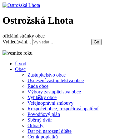
Ostrožská Lhota
oficiální stránky obce
Vyhledávání...
Go
Úvod
Obec
Zastupitelstvo obce
Usnesení zastupitelstva obce
Rada obce
Výbory zastupitelstva obce
Vyhlášky obce
Veřejnoprávní smlouvy
Rozpočet obce, rozpočtová opatření
Povodňový plán
Sběrný dvůr
Odpady
Dar při narození dítěte
Ceník poplatků