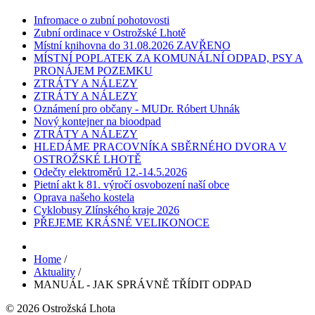
Infromace o zubní pohotovosti
Zubní ordinace v Ostrožské Lhotě
Místní knihovna do 31.08.2026 ZAVŘENO
MÍSTNÍ POPLATEK ZA KOMUNÁLNÍ ODPAD, PSY A
PRONÁJEM POZEMKU
ZTRÁTY A NÁLEZY
ZTRÁTY A NÁLEZY
Oznámení pro občany - MUDr. Róbert Uhnák
Nový kontejner na bioodpad
ZTRÁTY A NÁLEZY
HLEDÁME PRACOVNÍKA SBĚRNÉHO DVORA V
OSTROŽSKÉ LHOTĚ
Odečty elektroměrů 12.-14.5.2026
Pietní akt k 81. výročí osvobození naší obce
Oprava našeho kostela
Cyklobusy Zlínského kraje 2026
PŘEJEME KRÁSNÉ VELIKONOCE
Home
/
Aktuality
/
MANUÁL - JAK SPRÁVNĚ TŘÍDIT ODPAD
© 2026 Ostrožská Lhota