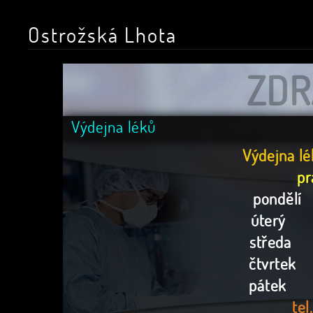
Ostrožská Lhota
ZDR
Výdejna léků
Výdejna lé
pr
pond
úterý 8
středa 
čtvrtek 
páte
tel