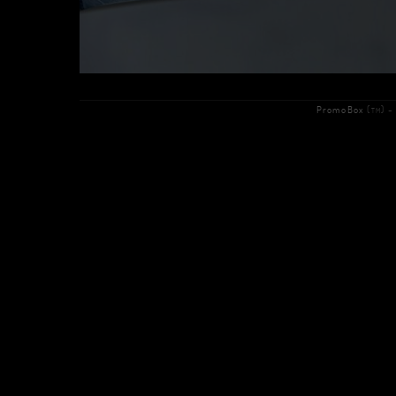
PromoBox
(
) 
TM